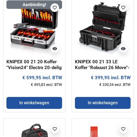
Aanbieding!
favorite_border
favorite_border
visibility
visibility
KNIPEX 00 21 20 Koffer
KNIPEX 00 21 33 LE
"Vision24" Electro 20-delig
Koffer "Robuust 26 Move"-
Leeg
€ 599,95 incl. BTW
€ 399,95 incl. BTW
€ 495,83 excl. BTW
€ 330,54 excl. BTW
In winkelwagen
In winkelwagen
favorite_border
favorite_border