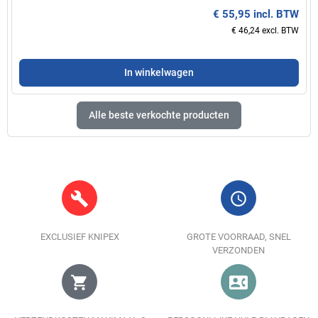
€ 55,95 incl. BTW
€ 46,24 excl. BTW
In winkelwagen
Alle beste verkochte producten
build
query_builder
EXCLUSIEF KNIPEX
GROTE VOORRAAD, SNEL
VERZONDEN
shopping_cart
contact_phone