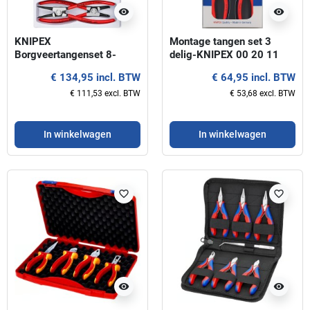
visibility
visibility
KNIPEX
Montage tangen set 3
Borgveertangenset 8-
delig-KNIPEX 00 20 11
delig, voor binnen- en
€ 134,95 incl. BTW
€ 64,95 incl. BTW
buitenringen
€ 111,53 excl. BTW
€ 53,68 excl. BTW
In winkelwagen
In winkelwagen
favorite_border
favorite_border
visibility
visibility