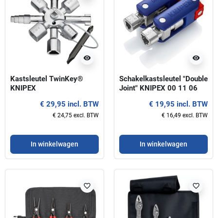
visibility
visibility
Kastsleutel TwinKey®
Schakelkastsleutel "Double
KNIPEX
Joint" KNIPEX 00 11 06
V03
€ 29,95 incl. BTW
€ 19,95 incl. BTW
€ 24,75 excl. BTW
€ 16,49 excl. BTW
In winkelwagen
In winkelwagen
favorite_border
favorite_border