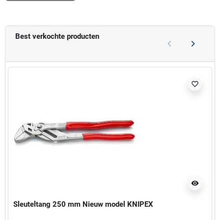
Best verkochte producten
keyboard_arrow_left
keyboard_arrow_right
Vorige
Volgend
favorite_border
visibility
Sleuteltang 250 mm Nieuw model KNIPEX