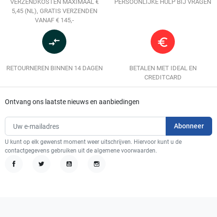
VERZENDKOSTEN MAXIMAAL €
PERSOONLIJKE HULP BIJ VRAGEN
5,45 (NL), GRATIS VERZENDEN
VANAF € 145,-
compare_arrows
euro_symbol
RETOURNEREN BINNEN 14 DAGEN
BETALEN MET IDEAL EN
CREDITCARD
Ontvang ons laatste nieuws en aanbiedingen
U kunt op elk gewenst moment weer uitschrijven. Hiervoor kunt u de
contactgegevens gebruiken uit de algemene voorwaarden.
Facebook
Twitter
YouTube
Instagram