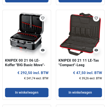
favorite_border
favorite_border
visibility
visibility
KNIPEX 00 21 06 LE-
KNIPEX 00 21 11 LE-Tas
Koffer "BIG Basic Move"-
"Compact"-Leeg
Leeg
€ 292,50 incl. BTW
€ 47,50 incl. BTW
€ 241,74 excl. BTW
€ 39,26 excl. BTW
In winkelwagen
In winkelwagen