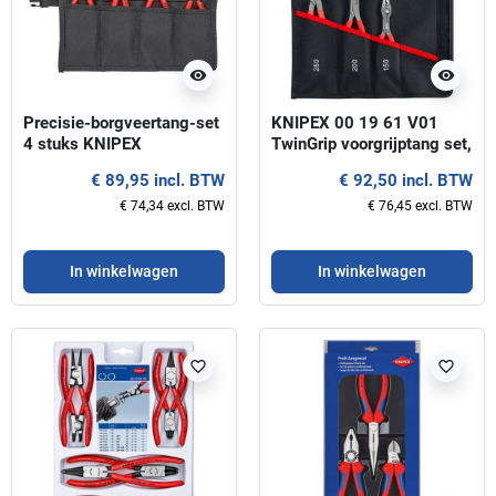
visibility
visibility
Precisie-borgveertang-set
KNIPEX 00 19 61 V01
4 stuks KNIPEX
TwinGrip voorgrijptang set,
3-delig
€ 89,95 incl. BTW
€ 92,50 incl. BTW
€ 74,34 excl. BTW
€ 76,45 excl. BTW
In winkelwagen
In winkelwagen
favorite_border
favorite_border