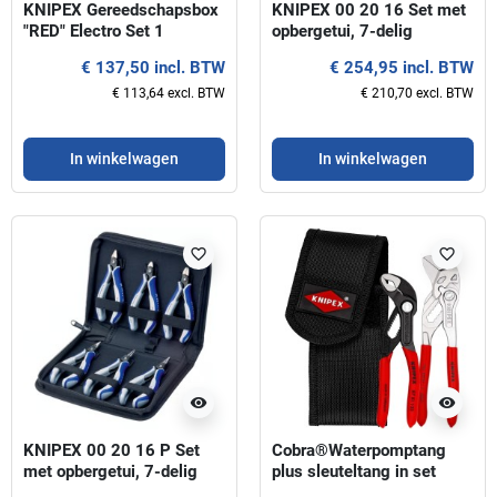
KNIPEX Gereedschapsbox
KNIPEX 00 20 16 Set met
"RED" Electro Set 1
opbergetui, 7-delig
€ 137,50 incl. BTW
€ 254,95 incl. BTW
€ 113,64 excl. BTW
€ 210,70 excl. BTW
In winkelwagen
In winkelwagen
favorite_border
favorite_border
visibility
visibility
KNIPEX 00 20 16 P Set
Cobra®Waterpomptang
met opbergetui, 7-delig
plus sleuteltang in set
KNIPEX