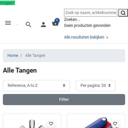
Vragen?
Zoeken...
0
menu
shopping_basket
search
person
Geen producten gevonden
Alle resultaten bekijken
Home
Alle Tangen
Alle Tangen
Filter
favorite_border
favorite_border