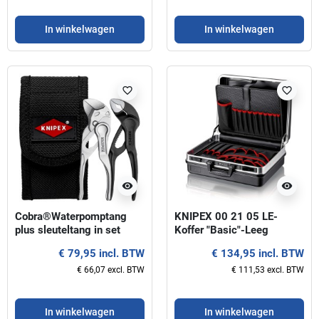
In winkelwagen
In winkelwagen
favorite_border
favorite_border
visibility
visibility
Cobra®Waterpomptang
KNIPEX 00 21 05 LE-
plus sleuteltang in set
Koffer "Basic"-Leeg
KNIPEX 00 20 72 V04 XS
€ 79,95 incl. BTW
€ 134,95 incl. BTW
€ 66,07 excl. BTW
€ 111,53 excl. BTW
In winkelwagen
In winkelwagen