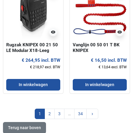
visibility
visibility
Rugzak KNIPEX 00 21 50
Vanglijn 00 50 01 T BK
LE Modular X18-Leeg
KNIPEX
€ 264,95 incl. BTW
€ 16,50 incl. BTW
€ 218,97 excl. BTW
€ 13,64 excl. BTW
In winkelwagen
In winkelwagen
Volgende
1
2
3
…
34
keyboard_arrow_right
Terug naar boven