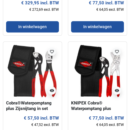
€ 329,95 incl. BTW
€ 77,50 incl. BTW
€ 272,69 excl. BTW
€ 64,05 excl. BTW
In winkelwagen
In winkelwagen
favorite_border
favorite_border
visibility
visibility
Cobra®Waterpomptang
KNIPEX Cobra®
plus Zijsnijtang in set
Waterpomptang plus
KNIPEX
sleuteltang in set
€ 57,50 incl. BTW
€ 77,50 incl. BTW
€ 47,52 excl. BTW
€ 64,05 excl. BTW