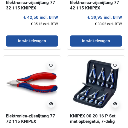
Elektronica-zijsnijtang 77
Elektronica-zijsnijtang 77
32 115 KNIPEX
42 115 KNIPEX
€ 42,50 incl. BTW
€ 39,95 incl. BTW
€ 35,12 excl. BTW
€ 33,02 excl. BTW
In winkelwagen
In winkelwagen
favorite_border
favorite_border
visibility
visibility
Elektronica-zijsnijtang 77
KNIPEX 00 20 16 P Set
72 115 KNIPEX
met opbergetui, 7-delig