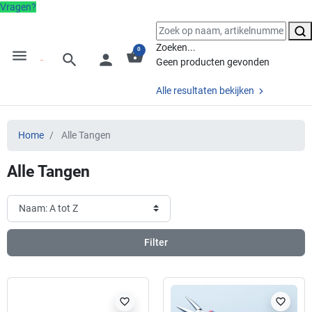
Vragen?
Zoeken...
0
menu
shopping_basket
search
person
Geen producten gevonden
Alle resultaten bekijken
Home
Alle Tangen
Alle Tangen
Filter
favorite_border
favorite_border