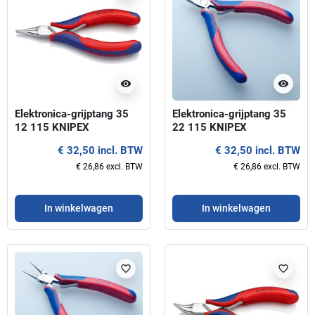
visibility
visibility
Elektronica-grijptang 35
Elektronica-grijptang 35
12 115 KNIPEX
22 115 KNIPEX
€ 32,50 incl. BTW
€ 32,50 incl. BTW
€ 26,86 excl. BTW
€ 26,86 excl. BTW
In winkelwagen
In winkelwagen
favorite_border
favorite_border