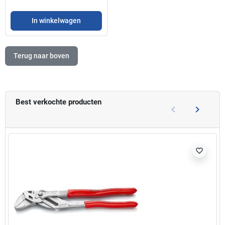
In winkelwagen
Terug naar boven
Best verkochte producten
keyboard_arrow_left
keyboard_arrow_right
Vorige
Volgend
favorite_border