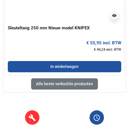
visibility
Sleuteltang 250 mm Nieuw model KNIPEX
€ 55,95 incl. BTW
€ 46,24 excl. BTW
In winkelwagen
Alle beste verkochte producten
build
query_builder