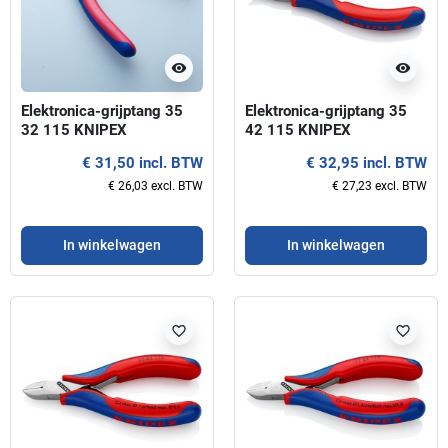
visibility
visibility
Elektronica-grijptang 35
Elektronica-grijptang 35
32 115 KNIPEX
42 115 KNIPEX
€ 31,50 incl. BTW
€ 32,95 incl. BTW
€ 26,03 excl. BTW
€ 27,23 excl. BTW
In winkelwagen
In winkelwagen
favorite_border
favorite_border