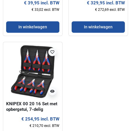
€ 39,95 incl. BTW
€ 329,95 incl. BTW
€ 33,02 excl. BTW
€ 272,69 excl. BTW
In winkelwagen
In winkelwagen
favorite_border
visibility
KNIPEX 00 20 16 Set met
opbergetui, 7-delig
€ 254,95 incl. BTW
€ 210,70 excl. BTW