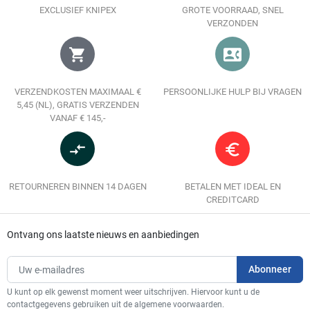
EXCLUSIEF KNIPEX
GROTE VOORRAAD, SNEL
VERZONDEN
shopping_cart
contact_phone
VERZENDKOSTEN MAXIMAAL €
PERSOONLIJKE HULP BIJ VRAGEN
5,45 (NL), GRATIS VERZENDEN
VANAF € 145,-
compare_arrows
euro_symbol
RETOURNEREN BINNEN 14 DAGEN
BETALEN MET IDEAL EN
CREDITCARD
Ontvang ons laatste nieuws en aanbiedingen
U kunt op elk gewenst moment weer uitschrijven. Hiervoor kunt u de
contactgegevens gebruiken uit de algemene voorwaarden.