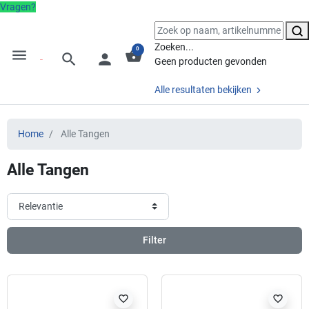
Vragen?
Zoeken...
0
menu
shopping_basket
search
person
Geen producten gevonden
Alle resultaten bekijken
Home
Alle Tangen
Alle Tangen
Filter
favorite_border
favorite_border