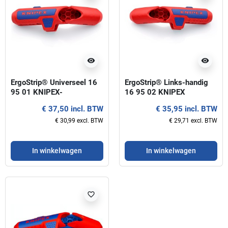
visibility
visibility
ErgoStrip® Universeel 16
ErgoStrip® Links-handig
95 01 KNIPEX-
16 95 02 KNIPEX
rechtshandig
€ 37,50 incl. BTW
€ 35,95 incl. BTW
€ 30,99 excl. BTW
€ 29,71 excl. BTW
In winkelwagen
In winkelwagen
favorite_border