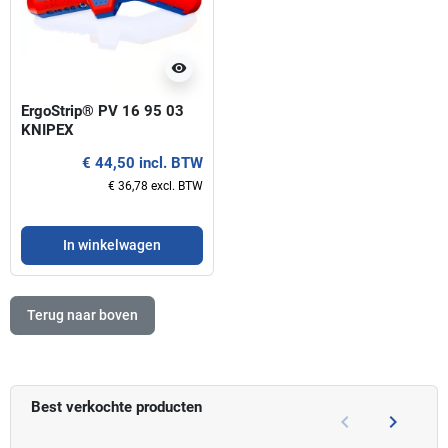
visibility
ErgoStrip® PV 16 95 03
KNIPEX
€ 44,50 incl. BTW
€ 36,78 excl. BTW
In winkelwagen
Terug naar boven
Best verkochte producten
keyboard_arrow_left
keyboard_arrow_right
Vorige
Volgend