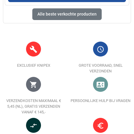
Alle beste verkochte producten
build
query_builder
EXCLUSIEF KNIPEX
GROTE VOORRAAD, SNEL
VERZONDEN
shopping_cart
contact_phone
VERZENDKOSTEN MAXIMAAL €
PERSOONLIJKE HULP BIJ VRAGEN
5,45 (NL), GRATIS VERZENDEN
VANAF € 145,-
compare_arrows
euro_symbol