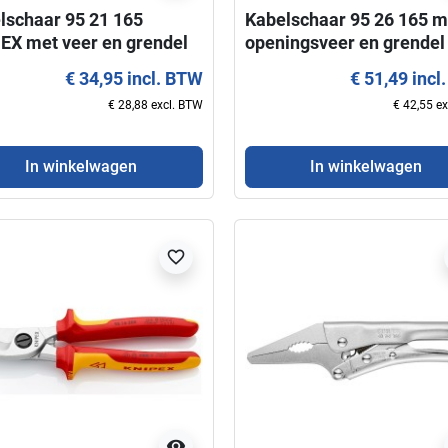
lschaar 95 21 165
Kabelschaar 95 26 165 m
EX met veer en grendel
openingsveer en grendel
KNIPEX
€ 34,95 incl. BTW
€ 51,49 incl
€ 28,88 excl. BTW
€ 42,55 e
In winkelwagen
In winkelwagen
favorite_border
visibility