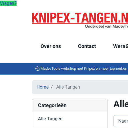
Vragen?
Over ons
Contact
WeraG
MadevTools webshop met Knipex en meer topmerken
Home
Alle Tangen
All
Categorieën
Alle Tangen