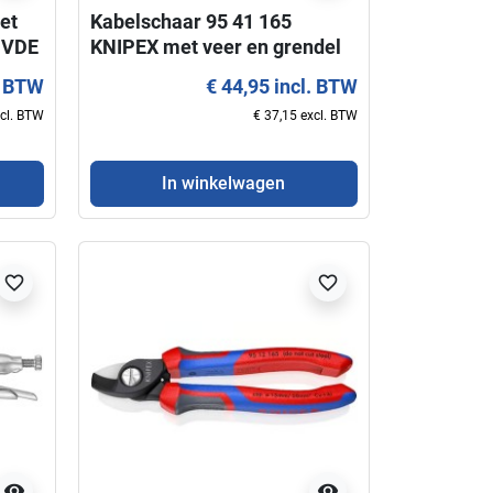
et
Kabelschaar 95 41 165
 VDE
KNIPEX met veer en grendel
. BTW
€ 44,95 incl. BTW
xcl. BTW
€ 37,15 excl. BTW
In winkelwagen
favorite_border
favorite_border
visibility
visibility