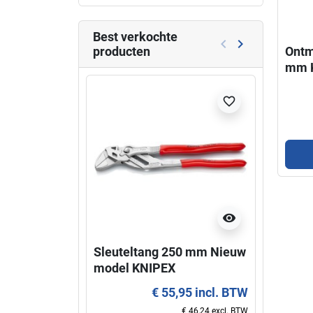
Best verkochte
keyboard_arrow_left
keyboard_arrow_right
producten
Ontm
Vorige
Volgende
mm 
Niet l
favorite_border
visibility
Sleuteltang 250 mm Nieuw
Super
model KNIPEX
KNIP
€ 55,95 incl. BTW
€ 46,24 excl. BTW