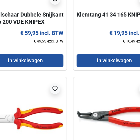
lschaar Dubbele Snijkant
Klemtang 41 34 165 KNI
6 200 VDE KNIPEX
€ 59,95 incl. BTW
€ 19,95 incl
€ 49,55 excl. BTW
€ 16,49 e
In winkelwagen
In winkelwagen
favorite_border