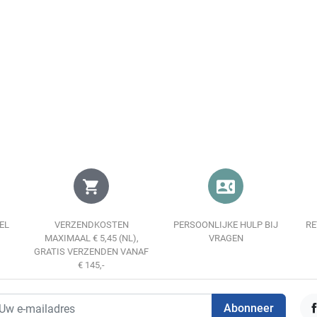
Weergave
In winkelwagen
shopping_cart
contact_phone
EL
VERZENDKOSTEN
PERSOONLIJKE HULP BIJ
RE
MAXIMAAL € 5,45 (NL),
VRAGEN
GRATIS VERZENDEN VANAF
€ 145,-