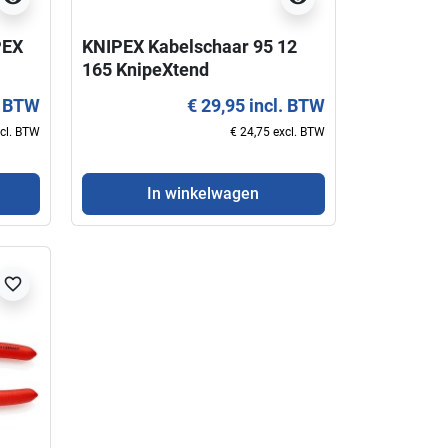
PEX
KNIPEX Kabelschaar 95 12
165 KnipeXtend
. BTW
€ 29,95 incl. BTW
xcl. BTW
€ 24,75 excl. BTW
In winkelwagen
favorite_border