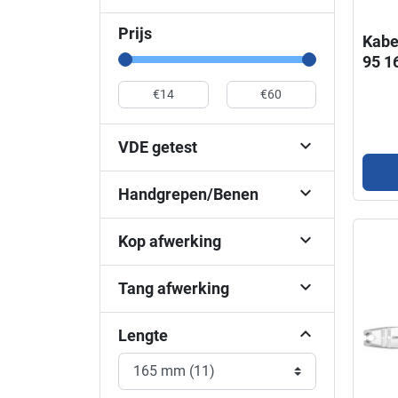
Prijs
Kabe
95 1

VDE getest

Handgrepen/Benen

Kop afwerking

Tang afwerking
Lengte