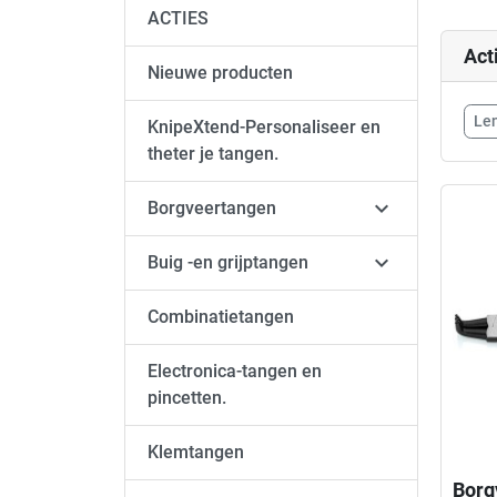
ACTIES
Act
Nieuwe producten
Le
KnipeXtend-Personaliseer en
theter je tangen.

Borgveertangen

Buig -en grijptangen
Combinatietangen
Electronica-tangen en
pincetten.
Klemtangen
Borg