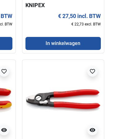
KNIPEX
. BTW
€ 27,50 incl. BTW
xcl. BTW
€ 22,73 excl. BTW
In winkelwagen
favorite_border
favorite_border
visibility
visibility