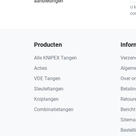
aanbiedingen
U k
co
Producten
Infor
Alle KNIPEX Tangen
Verzen
Acties
Algeme
VDE Tangen
Over o
Sleuteltangen
Betali
Kniptangen
Retour
Combinatietangen
Bericht
Sitema
Bestell