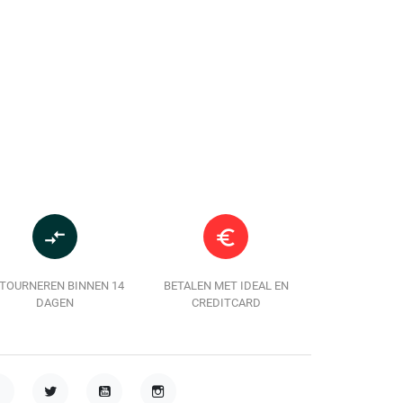
In winkelwagen
In winkelwag
compare_arrows
euro_symbol
TOURNEREN BINNEN 14
BETALEN MET IDEAL EN
DAGEN
CREDITCARD