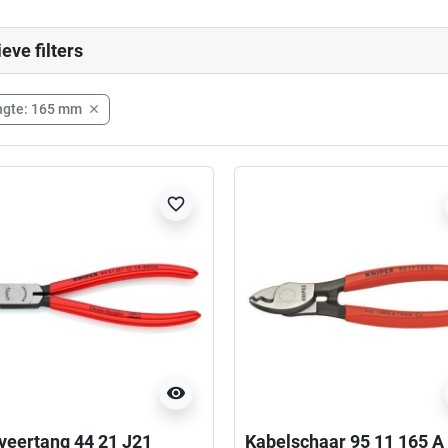
ieve filters
ngte: 165 mm

favorite_border
visibility
veertang 44 21 J21
Kabelschaar 95 11 165 A