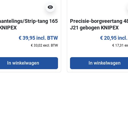
visibility
antelings/Strip-tang 165
Precisie-borgveertang 4
KNIPEX
J21 gebogen KNIPEX
€ 39,95 incl. BTW
€ 20,95 incl
everbaar
favorite_border
favorite_border
€ 33,02 excl. BTW
€ 17,31 e
In winkelwagen
In winkelwagen
visibility
visibility
 Knips® 78 03 125
Kracht-Moniertang 99 14
EX
300 KNIPEX
€ 19,95 incl. BTW
€ 27,50 incl. BTW
€ 16,49 excl. BTW
€ 22,73 excl. BTW