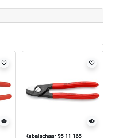
favorite_border
favorite_border
visibility
visibility
Kabelschaar 95 11 165