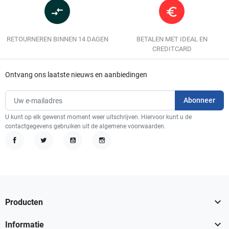
compare_arrows
euro_symbol
RETOURNEREN BINNEN 14 DAGEN
BETALEN MET IDEAL EN
CREDITCARD
Ontvang ons laatste nieuws en aanbiedingen
U kunt op elk gewenst moment weer uitschrijven. Hiervoor kunt u de
contactgegevens gebruiken uit de algemene voorwaarden.
Facebook
Twitter
YouTube
Instagram

Producten

Informatie