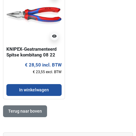
visibility
KNIPEX-Geatramenteerd
Spitse kombitang 08 22
185 KnipeXtend
€ 28,50 incl. BTW
€ 23,55 excl. BTW
In winkelwagen
Terug naar boven