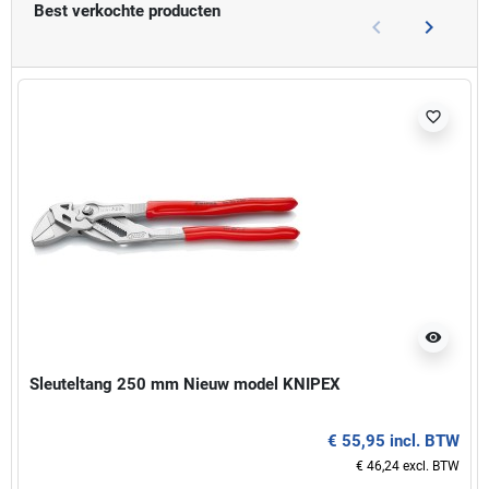
Best verkochte producten
keyboard_arrow_left
keyboard_arrow_right
Vorige
Volgend
favorite_border
visibility
Sleuteltang 250 mm Nieuw model KNIPEX
€ 55,95 incl. BTW
€ 46,24 excl. BTW