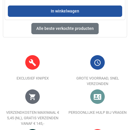
In winkelwagen
Alle beste verkochte producten
build
query_builder
EXCLUSIEF KNIPEX
GROTE VOORRAAD, SNEL
VERZONDEN
shopping_cart
contact_phone
VERZENDKOSTEN MAXIMAAL €
PERSOONLIJKE HULP BIJ VRAGEN
5,45 (NL), GRATIS VERZENDEN
VANAF € 145,-