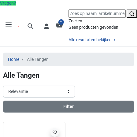
Vragen?
Zoeken...
0
menu
shopping_basket
search
person
Geen producten gevonden
Alle resultaten bekijken
Home
Alle Tangen
Alle Tangen
Filter
favorite_border