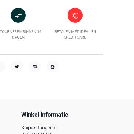
compare_arrows
euro_symbol
TOURNEREN BINNEN 14
BETALEN MET IDEAL EN
DAGEN
CREDITCARD
acebook
Twitter
YouTube
Instagram
Winkel informatie
Knipex-Tangen.nl