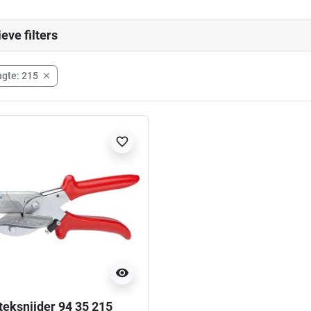
ieve filters
gte: 215

favorite_border
visibility
teksnijder 94 35 215