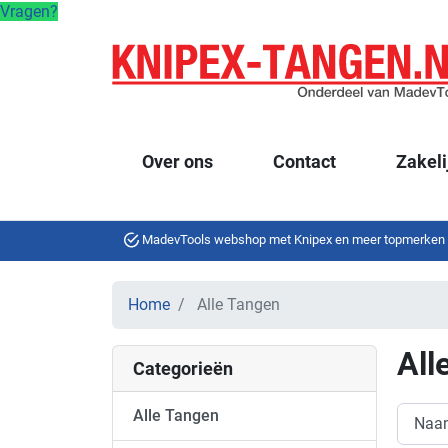
Vragen?
Over ons
Contact
Zakeli
MadevTools webshop met Knipex en meer topmerken
Home
Alle Tangen
All
Categorieën
Alle Tangen