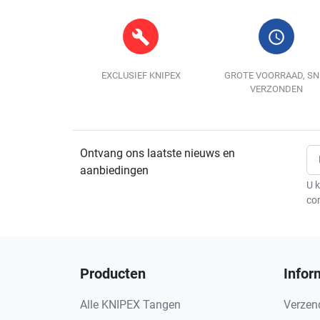
build
query_builder
EXCLUSIEF KNIPEX
GROTE VOORRAAD, SN
VERZONDEN
Ontvang ons laatste nieuws en
aanbiedingen
U k
co
Producten
Infor
Alle KNIPEX Tangen
Verzen