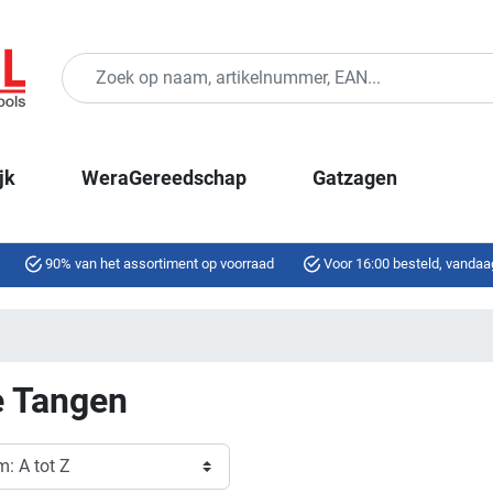
jk
WeraGereedschap
Gatzagen
90% van het assortiment op voorraad
Voor 16:00 besteld, vandaa
e Tangen