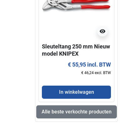
visibility
Sleuteltang 250 mm Nieuw
Super
model KNIPEX
KNIP
€ 55,95 incl. BTW
€ 46,24 excl. BTW
In winkelwagen
Alle beste verkochte producten