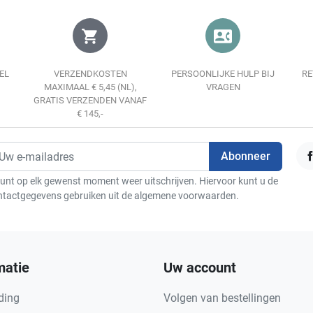
shopping_cart
contact_phone
EL
VERZENDKOSTEN
PERSOONLIJKE HULP BIJ
RE
MAXIMAAL € 5,45 (NL),
VRAGEN
GRATIS VERZENDEN VANAF
€ 145,-
F
unt op elk gewenst moment weer uitschrijven. Hiervoor kunt u de
ntactgegevens gebruiken uit de algemene voorwaarden.
matie
Uw account
ding
Volgen van bestellingen