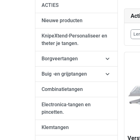
ACTIES
Act
Nieuwe producten
Len
KnipeXtend-Personaliseer en
theter je tangen.

Borgveertangen

Buig -en grijptangen
Combinatietangen
Electronica-tangen en
pincetten.
Klemtangen
Vers