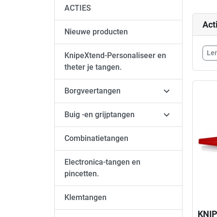
ACTIES
Act
Nieuwe producten
Len
KnipeXtend-Personaliseer en
theter je tangen.

Borgveertangen

Buig -en grijptangen
Combinatietangen
Electronica-tangen en
pincetten.
Klemtangen
KNIP