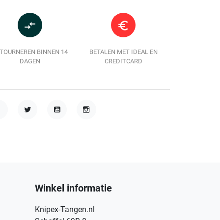
compare_arrows
euro_symbol
TOURNEREN BINNEN 14
BETALEN MET IDEAL EN
DAGEN
CREDITCARD
acebook
Twitter
YouTube
Instagram
Winkel informatie
Knipex-Tangen.nl