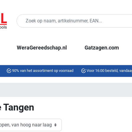
WeraGereedschap.nl
Gatzagen.com
90% van het assortiment op voorraad
Voor 16:00 besteld, vandaa
e Tangen