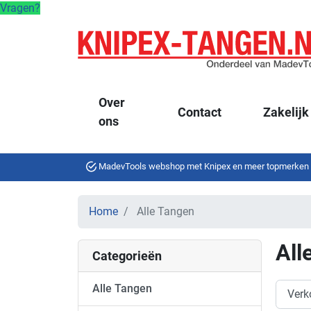
Vragen?
Over
Contact
Zakelijk
ons
MadevTools webshop met Knipex en meer topmerken
Home
Alle Tangen
All
Categorieën
Alle Tangen