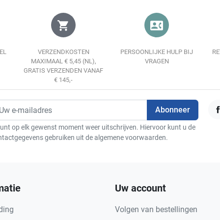
shopping_cart
contact_phone
EL
VERZENDKOSTEN
PERSOONLIJKE HULP BIJ
RE
MAXIMAAL € 5,45 (NL),
VRAGEN
GRATIS VERZENDEN VANAF
€ 145,-
F
unt op elk gewenst moment weer uitschrijven. Hiervoor kunt u de
ntactgegevens gebruiken uit de algemene voorwaarden.
matie
Uw account
ding
Volgen van bestellingen