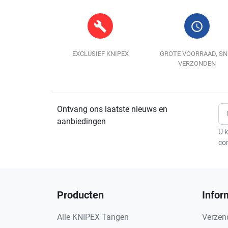
build
query_builder
EXCLUSIEF KNIPEX
GROTE VOORRAAD, SN
VERZONDEN
Ontvang ons laatste nieuws en
aanbiedingen
U k
co
Producten
Infor
Alle KNIPEX Tangen
Verzen