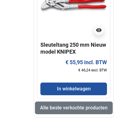
visibility
Sleuteltang 250 mm Nieuw
Super
model KNIPEX
KNIP
€ 55,95 incl. BTW
€ 46,24 excl. BTW
In winkelwagen
Alle beste verkochte producten