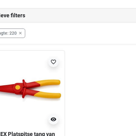
ieve filters
gte: 220

favorite_border
visibility
EX Platspitse tang van