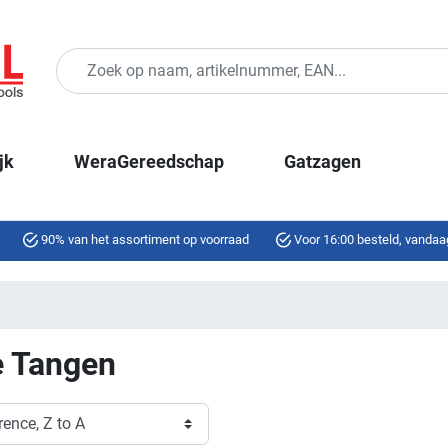
jk
WeraGereedschap
Gatzagen
90% van het assortiment op voorraad
Voor 16:00 besteld, vandaa
e Tangen