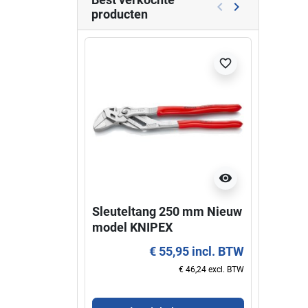
keyboard_arrow_left
keyboard_arrow_right
producten
Vorige
Volgende
Niet l
favorite_border
visibility
Sleuteltang 250 mm Nieuw
Super
model KNIPEX
KNIP
€ 55,95 incl. BTW
€ 46,24 excl. BTW