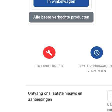
In winkelwagen
Alle beste verkochte producten
build
query_builder
EXCLUSIEF KNIPEX
GROTE VOORRAAD, SN
VERZONDEN
Ontvang ons laatste nieuws en
aanbiedingen
U k
co