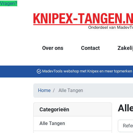
Vragen?
Over ons
Contact
Zakeli
MadevTools webshop met Knipex en meer topmerken
Home
Alle Tangen
All
Categorieën
Alle Tangen