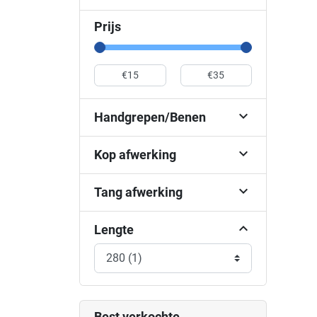
Prijs

Handgrepen/Benen

Kop afwerking

Tang afwerking
Lengte
Best verkochte