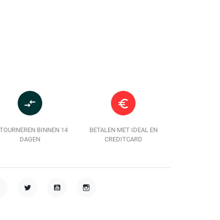
In winkelwagen
In winkelwag
compare_arrows
euro_symbol
TOURNEREN BINNEN 14
BETALEN MET IDEAL EN
DAGEN
CREDITCARD
acebook
Twitter
YouTube
Instagram