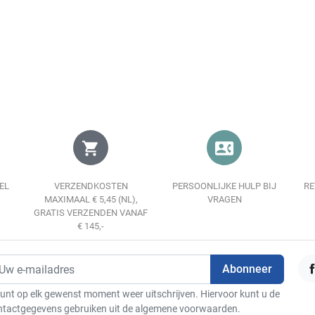
Weergave
In winkelwagen
shopping_cart
contact_phone
EL
VERZENDKOSTEN
PERSOONLIJKE HULP BIJ
RE
MAXIMAAL € 5,45 (NL),
VRAGEN
GRATIS VERZENDEN VANAF
€ 145,-
F
unt op elk gewenst moment weer uitschrijven. Hiervoor kunt u de
ntactgegevens gebruiken uit de algemene voorwaarden.