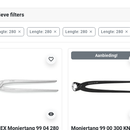
ieve filters
gte: 280
Lengte: 280
Lengte: 280
Lengte: 280




Aanbieding!
favorite_border
visibility
EX Moniertang 99 04 280
Moniertang 99 00 300 K