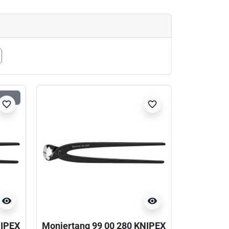
favorite_border
favorite_border
visibility
visibility
NIPEX
Moniertang 99 00 280 KNIPEX