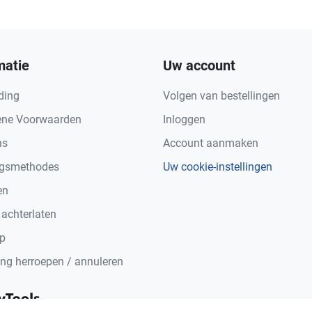
matie
Uw account
ding
Volgen van bestellingen
ne Voorwaarden
Inloggen
ns
Account aanmaken
ngsmethodes
Uw cookie-instellingen
en
 achterlaten
p
ing herroepen / annuleren