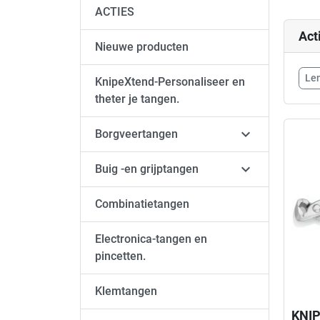
ACTIES
Act
Nieuwe producten
Len
KnipeXtend-Personaliseer en
theter je tangen.

Borgveertangen

Buig -en grijptangen
Combinatietangen
Electronica-tangen en
pincetten.
Klemtangen
KNIP