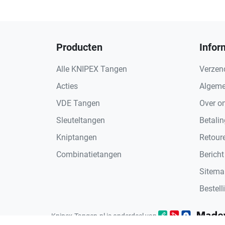
Producten
Infor
Alle KNIPEX Tangen
Verzen
Acties
Algeme
VDE Tangen
Over o
Sleuteltangen
Betali
Kniptangen
Retour
Combinatietangen
Bericht
Sitema
Bestell
Knipex-Tangen.nl is onderdeel van