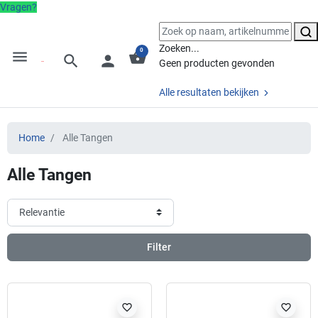
Vragen?
Zoeken...
0
menu
shopping_basket
search
person
Geen producten gevonden
Alle resultaten bekijken
Home
Alle Tangen
Alle Tangen
Filter
favorite_border
favorite_border