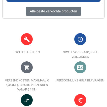
Alle beste verkochte producten
build
query_builder
EXCLUSIEF KNIPEX
GROTE VOORRAAD, SNEL
VERZONDEN
shopping_cart
contact_phone
VERZENDKOSTEN MAXIMAAL €
PERSOONLIJKE HULP BIJ VRAGEN
5,45 (NL), GRATIS VERZENDEN
VANAF € 145,-
compare_arrows
euro_symbol