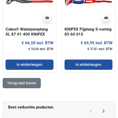
visibility
visibility
Cobra® Waterpomptang
KNIPEX Pijptang S-vormig
XL 87 01 400 KNIPEX
83 60 015
€ 66,50 incl. BTW
€ 69,95 incl. BTW
€ 54,96 excl. BTW
€ 57,81 excl. BTW
In winkelwagen
In winkelwagen
Terug naar boven
Best verkochte producten
keyboard_arrow_left
keyboard_arrow_right
Vorige
Volgend