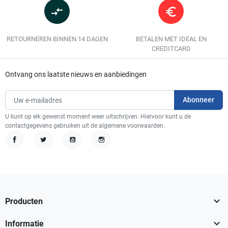
compare_arrows
euro_symbol
RETOURNEREN BINNEN 14 DAGEN
BETALEN MET IDEAL EN
CREDITCARD
Ontvang ons laatste nieuws en aanbiedingen
U kunt op elk gewenst moment weer uitschrijven. Hiervoor kunt u de
contactgegevens gebruiken uit de algemene voorwaarden.
Facebook
Twitter
YouTube
Instagram

Producten

Informatie