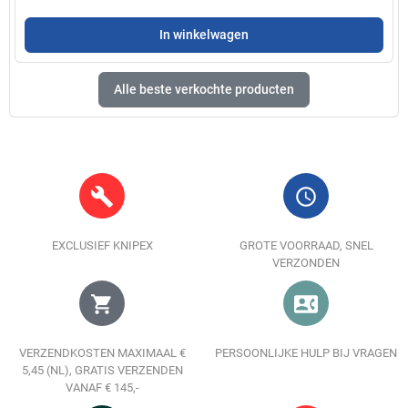
In winkelwagen
Alle beste verkochte producten
build
query_builder
EXCLUSIEF KNIPEX
GROTE VOORRAAD, SNEL
VERZONDEN
shopping_cart
contact_phone
VERZENDKOSTEN MAXIMAAL €
PERSOONLIJKE HULP BIJ VRAGEN
5,45 (NL), GRATIS VERZENDEN
VANAF € 145,-