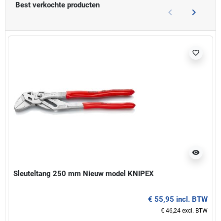
Best verkochte producten
keyboard_arrow_left
keyboard_arrow_right
Vorige
Volgend
favorite_border
visibility
Sleuteltang 250 mm Nieuw model KNIPEX
€ 55,95 incl. BTW
€ 46,24 excl. BTW