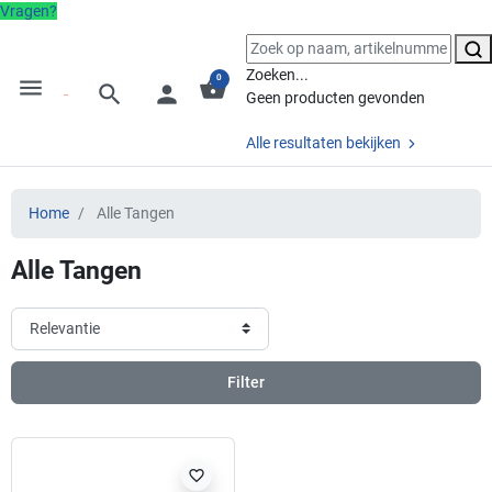
Vragen?
Zoeken...
0
menu
shopping_basket
search
person
Geen producten gevonden
Alle resultaten bekijken
Home
Alle Tangen
Alle Tangen
Filter
favorite_border