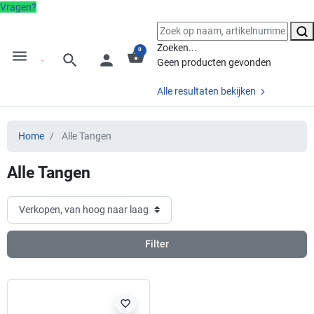
Vragen?
Zoeken...
0
menu
shopping_basket
search
person
Geen producten gevonden
Alle resultaten bekijken
Home
Alle Tangen
Alle Tangen
Filter
favorite_border