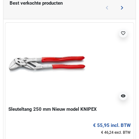
Best verkochte producten
keyboard_arrow_left
keyboard_arrow_right
Vorige
Volgend
favorite_border
visibility
Sleuteltang 250 mm Nieuw model KNIPEX
€ 55,95 incl. BTW
€ 46,24 excl. BTW