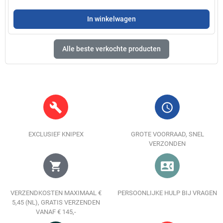
In winkelwagen
Alle beste verkochte producten
build
query_builder
EXCLUSIEF KNIPEX
GROTE VOORRAAD, SNEL
VERZONDEN
shopping_cart
contact_phone
VERZENDKOSTEN MAXIMAAL €
PERSOONLIJKE HULP BIJ VRAGEN
5,45 (NL), GRATIS VERZENDEN
VANAF € 145,-