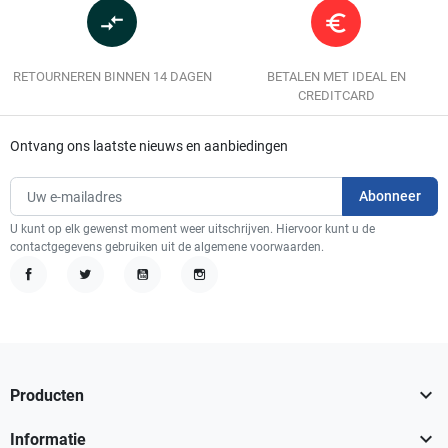
compare_arrows
euro_symbol
RETOURNEREN BINNEN 14 DAGEN
BETALEN MET IDEAL EN
CREDITCARD
Ontvang ons laatste nieuws en aanbiedingen
U kunt op elk gewenst moment weer uitschrijven. Hiervoor kunt u de
contactgegevens gebruiken uit de algemene voorwaarden.
Facebook
Twitter
YouTube
Instagram

Producten

Informatie