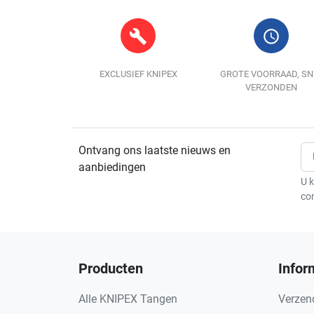
build
query_builder
EXCLUSIEF KNIPEX
GROTE VOORRAAD, SN
VERZONDEN
Ontvang ons laatste nieuws en
aanbiedingen
U k
co
Producten
Infor
Alle KNIPEX Tangen
Verzen