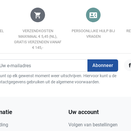
shopping_cart
contact_phone
EL
VERZENDKOSTEN
PERSOONLIJKE HULP BIJ
RE
MAXIMAAL € 5,45 (NL),
VRAGEN
GRATIS VERZENDEN VANAF
€ 145,-
F
unt op elk gewenst moment weer uitschrijven. Hiervoor kunt u de
ntactgegevens gebruiken uit de algemene voorwaarden.
matie
Uw account
ding
Volgen van bestellingen