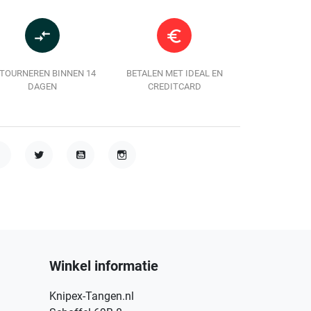
compare_arrows
euro_symbol
TOURNEREN BINNEN 14
BETALEN MET IDEAL EN
DAGEN
CREDITCARD
acebook
Twitter
YouTube
Instagram
Winkel informatie
Knipex-Tangen.nl