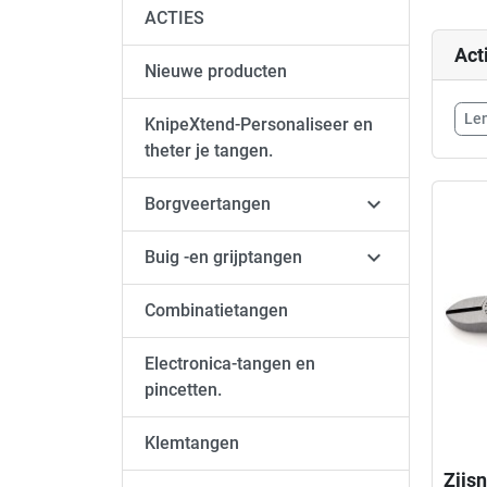
ACTIES
Act
Nieuwe producten
Le
KnipeXtend-Personaliseer en
theter je tangen.

Borgveertangen

Buig -en grijptangen
Combinatietangen
Electronica-tangen en
pincetten.
Klemtangen
Zijs