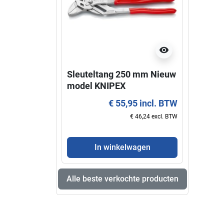
visibility
Sleuteltang 250 mm Nieuw
Super
model KNIPEX
KNIP
€ 55,95 incl. BTW
€ 46,24 excl. BTW
In winkelwagen
Alle beste verkochte producten