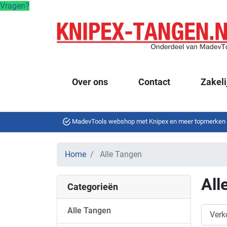
Vragen?
Over ons
Contact
Zakeli
MadevTools webshop met Knipex en meer topmerken
Home
Alle Tangen
All
Categorieën
Alle Tangen