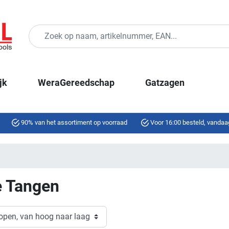
jk
WeraGereedschap
Gatzagen
90% van het assortiment op voorraad
Voor 16:00 besteld, vandaa
e Tangen