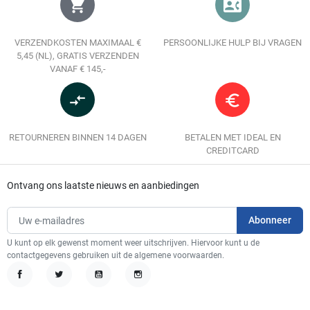
shopping_cart
contact_phone
VERZENDKOSTEN MAXIMAAL €
PERSOONLIJKE HULP BIJ VRAGEN
5,45 (NL), GRATIS VERZENDEN
VANAF € 145,-
compare_arrows
euro_symbol
RETOURNEREN BINNEN 14 DAGEN
BETALEN MET IDEAL EN
CREDITCARD
Ontvang ons laatste nieuws en aanbiedingen
U kunt op elk gewenst moment weer uitschrijven. Hiervoor kunt u de
contactgegevens gebruiken uit de algemene voorwaarden.
Facebook
Twitter
YouTube
Instagram