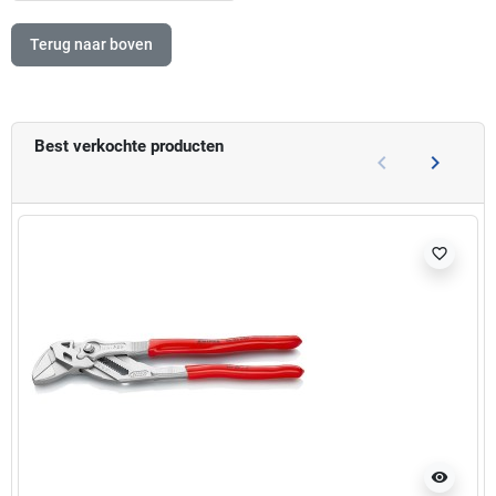
Terug naar boven
Best verkochte producten
keyboard_arrow_left
keyboard_arrow_right
Vorige
Volgend
favorite_border
visibility