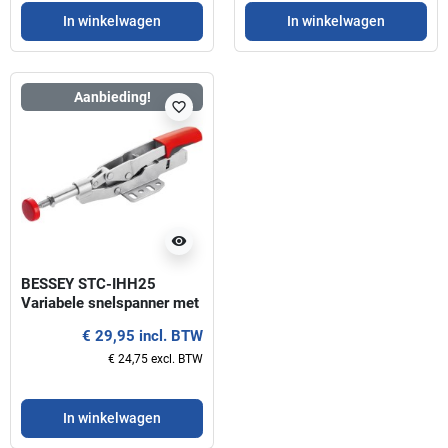
In winkelwagen
In winkelwagen
Aanbieding!
favorite_border
visibility
BESSEY STC-IHH25
Variabele snelspanner met
basisplaat
€ 29,95 incl. BTW
€ 24,75 excl. BTW
In winkelwagen