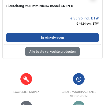
Sleuteltang 250 mm Nieuw model KNIPEX
€ 55,95 incl. BTW
€ 46,24 excl. BTW
In winkelwagen
Alle beste verkochte producten
build
query_builder
EXCLUSIEF KNIPEX
GROTE VOORRAAD, SNEL
VERZONDEN