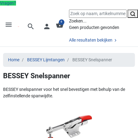
Vragen?
Zoeken...
0
menu
shopping_basket
search
person
Geen producten gevonden
Alle resultaten bekijken
Home
BESSEY Lijmtangen
BESSEY Snelspanner
BESSEY Snelspanner
BESSEY snelspanner voor het snel bevestigen met behulp van de
zelfinstellende spanwijdte.