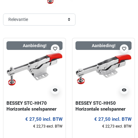
Aanbieding!
Aanbieding!
favorite_border
favorite_border
visibility
visibility
BESSEY STC-HH70
BESSEY STC-HH50
Horizontale snelspanner
Horizontale snelspanner
met open arm en
met open arm en
€ 27,50 incl. BTW
€ 27,50 incl. BTW
basisplaat
basisplaat
€ 22,73 excl. BTW
€ 22,73 excl. BTW