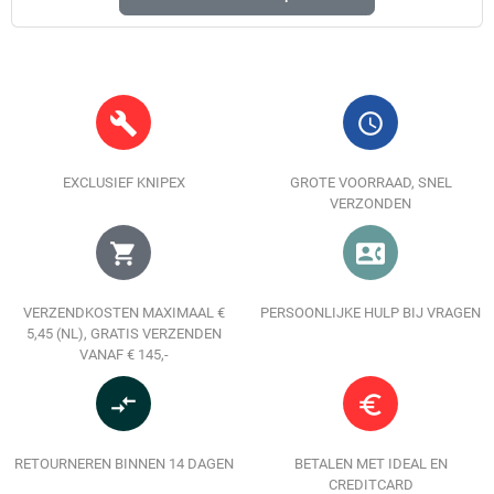
build
query_builder
EXCLUSIEF KNIPEX
GROTE VOORRAAD, SNEL
VERZONDEN
shopping_cart
contact_phone
VERZENDKOSTEN MAXIMAAL €
PERSOONLIJKE HULP BIJ VRAGEN
5,45 (NL), GRATIS VERZENDEN
VANAF € 145,-
compare_arrows
euro_symbol
RETOURNEREN BINNEN 14 DAGEN
BETALEN MET IDEAL EN
CREDITCARD