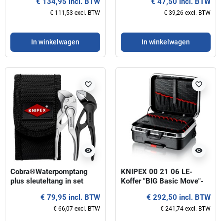
€ 134,95 incl. BTW
€ 47,50 incl. BTW
€ 111,53 excl. BTW
€ 39,26 excl. BTW
In winkelwagen
In winkelwagen
favorite_border
favorite_border
visibility
visibility
Cobra®Waterpomptang
KNIPEX 00 21 06 LE-
plus sleuteltang in set
Koffer "BIG Basic Move"-
KNIPEX 00 20 72 V04 XS
Leeg
€ 79,95 incl. BTW
€ 292,50 incl. BTW
€ 66,07 excl. BTW
€ 241,74 excl. BTW