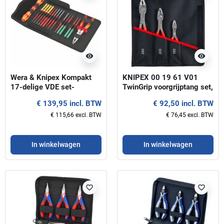
visibility
visibility
Wera & Knipex Kompakt
KNIPEX 00 19 61 V01
17-delige VDE set-
TwinGrip voorgrijptang set,
Toolfinder
3-delig
€ 139,95 incl. BTW
€ 92,50 incl. BTW
€ 115,66 excl. BTW
€ 76,45 excl. BTW
In winkelwagen
In winkelwagen
favorite_border
favorite_border