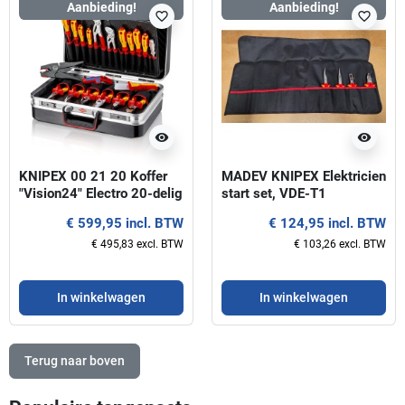
Aanbieding!
Aanbieding!
favorite_border
favorite_border
visibility
visibility
KNIPEX 00 21 20 Koffer
MADEV KNIPEX Elektricien
"Vision24" Electro 20-delig
start set, VDE-T1
€ 599,95 incl. BTW
€ 124,95 incl. BTW
€ 495,83 excl. BTW
€ 103,26 excl. BTW
In winkelwagen
In winkelwagen
Terug naar boven