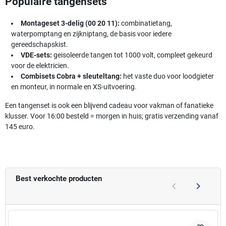
Populaire tangensets
Montageset 3-delig (00 20 11):
combinatietang,
waterpomptang en zijkniptang, de basis voor iedere
gereedschapskist.
VDE-sets:
geisoleerde tangen tot 1000 volt, compleet gekeurd
voor de elektricien.
Combisets Cobra + sleuteltang:
het vaste duo voor loodgieter
en monteur, in normale en XS-uitvoering.
Een tangenset is ook een blijvend cadeau voor vakman of fanatieke
klusser. Voor 16:00 besteld = morgen in huis; gratis verzending vanaf
145 euro.
Best verkochte producten
keyboard_arrow_left
keyboard_arrow_right
Vorige
Volgend