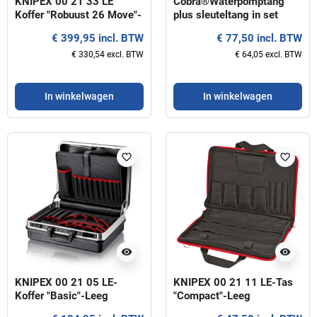
KNIPEX 00 21 33 LE
Cobra®Waterpomptang
Koffer "Robuust 26 Move"-
plus sleuteltang in set
Leeg
KNIPEX
€ 399,95 incl. BTW
€ 77,50 incl. BTW
€ 330,54 excl. BTW
€ 64,05 excl. BTW
In winkelwagen
In winkelwagen
favorite_border
favorite_border
visibility
visibility
KNIPEX 00 21 05 LE-
KNIPEX 00 21 11 LE-Tas
Koffer "Basic"-Leeg
"Compact"-Leeg