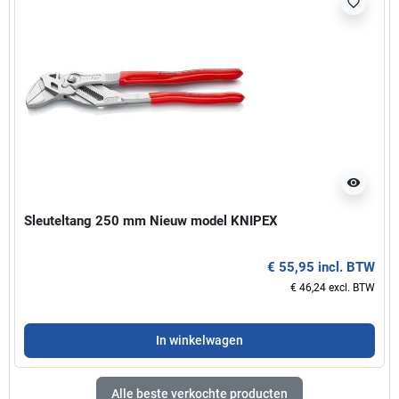
favorite_border
visibility
Sleuteltang 250 mm Nieuw model KNIPEX
€ 55,95 incl. BTW
€ 46,24 excl. BTW
In winkelwagen
Alle beste verkochte producten