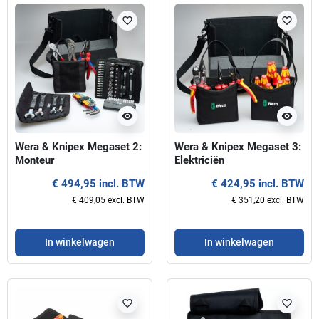
favorite_border
favorite_border
visibility
visibility
Wera & Knipex Megaset 2:
Wera & Knipex Megaset 3:
Monteur
Elektriciën
€ 494,95 incl. BTW
€ 424,95 incl. BTW
€ 409,05 excl. BTW
€ 351,20 excl. BTW
In winkelwagen
In winkelwagen
favorite_border
favorite_border