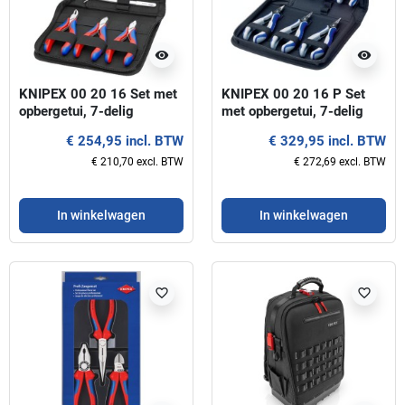
visibility
visibility
KNIPEX 00 20 16 Set met
KNIPEX 00 20 16 P Set
opbergetui, 7-delig
met opbergetui, 7-delig
€ 254,95 incl. BTW
€ 329,95 incl. BTW
€ 210,70 excl. BTW
€ 272,69 excl. BTW
In winkelwagen
In winkelwagen
favorite_border
favorite_border