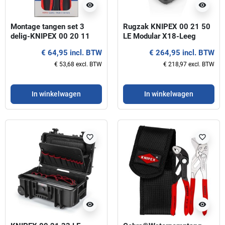
visibility
visibility
Montage tangen set 3
Rugzak KNIPEX 00 21 50
delig-KNIPEX 00 20 11
LE Modular X18-Leeg
€ 64,95 incl. BTW
€ 264,95 incl. BTW
€ 53,68 excl. BTW
€ 218,97 excl. BTW
In winkelwagen
In winkelwagen
favorite_border
favorite_border
visibility
visibility