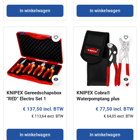
In winkelwagen
In winkelwagen
favorite_border
favorite_border
visibility
visibility
KNIPEX Gereedschapsbox
KNIPEX Cobra®
"RED" Electro Set 1
Waterpomptang plus
sleuteltang in set
€ 137,50 incl. BTW
€ 77,50 incl. BTW
€ 113,64 excl. BTW
€ 64,05 excl. BTW
In winkelwagen
In winkelwagen