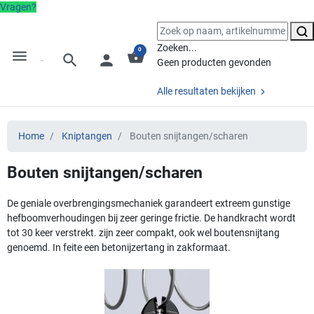
Vragen?
Zoeken...
0
menu
shopping_basket
search
person
Geen producten gevonden
Alle resultaten bekijken
Home
Kniptangen
Bouten snijtangen/scharen
Bouten snijtangen/scharen
De geniale overbrengingsmechaniek garandeert extreem gunstige
hefboomverhoudingen bij zeer geringe frictie. De handkracht wordt
tot 30 keer verstrekt. zijn zeer compakt, ook wel boutensnijtang
genoemd. In feite een betonijzertang in zakformaat.