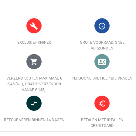
build
query_builder
EXCLUSIEF KNIPEX
GROTE VOORRAAD, SNEL
VERZONDEN
shopping_cart
contact_phone
VERZENDKOSTEN MAXIMAAL €
PERSOONLIJKE HULP BIJ VRAGEN
5,45 (NL), GRATIS VERZENDEN
VANAF € 145,-
compare_arrows
euro_symbol
RETOURNEREN BINNEN 14 DAGEN
BETALEN MET IDEAL EN
CREDITCARD