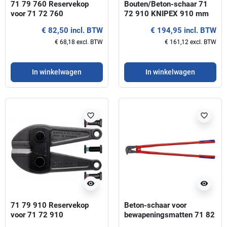
71 79 760 Reservekop
Bouten/Beton-schaar 71
voor 71 72 760
72 910 KNIPEX 910 mm
€ 82,50 incl. BTW
€ 194,95 incl. BTW
€ 68,18 excl. BTW
€ 161,12 excl. BTW
In winkelwagen
In winkelwagen
favorite_border
favorite_border
visibility
visibility
71 79 910 Reservekop
Beton-schaar voor
voor 71 72 910
bewapeningsmatten 71 82
950 KNIPEX 950 mm