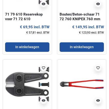
visibility
visibility
71 79 610 Reservekop
Bouten/Beton-schaar 71
voor 71 72 610
72 760 KNIPEX 760 mm
€ 69,95 incl. BTW
€ 149,95 incl. BTW
€ 57,81 excl. BTW
€ 123,93 excl. BTW
In winkelwagen
In winkelwagen
favorite_border
favorite_border
visibility
visibility