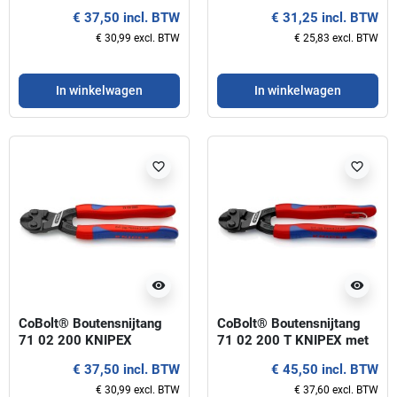
KNIPEX
€ 37,50 incl. BTW
€ 31,25 incl. BTW
€ 30,99 excl. BTW
€ 25,83 excl. BTW
In winkelwagen
In winkelwagen
favorite_border
favorite_border
visibility
visibility
CoBolt® Boutensnijtang
CoBolt® Boutensnijtang
71 02 200 KNIPEX
71 02 200 T KNIPEX met
bevestigingshaak
€ 37,50 incl. BTW
€ 45,50 incl. BTW
€ 30,99 excl. BTW
€ 37,60 excl. BTW