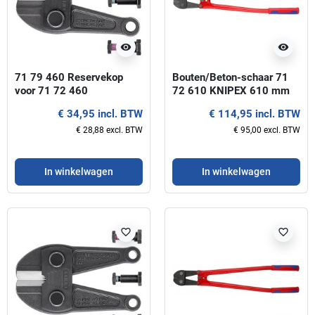
visibility
visibility
71 79 460 Reservekop
Bouten/Beton-schaar 71
voor 71 72 460
72 610 KNIPEX 610 mm
€ 34,95 incl. BTW
€ 114,95 incl. BTW
€ 28,88 excl. BTW
€ 95,00 excl. BTW
In winkelwagen
In winkelwagen
favorite_border
favorite_border