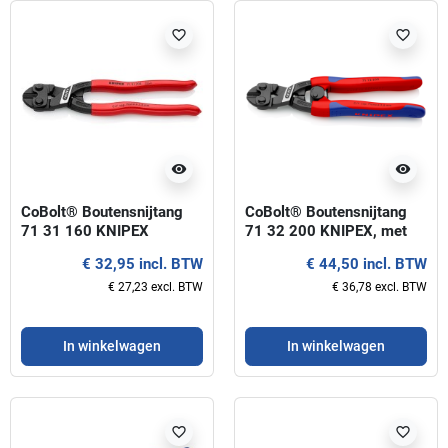
favorite_border
favorite_border
visibility
visibility
CoBolt® Boutensnijtang
CoBolt® Boutensnijtang
71 31 160 KNIPEX
71 32 200 KNIPEX, met
veer
€ 32,95 incl. BTW
€ 44,50 incl. BTW
€ 27,23 excl. BTW
€ 36,78 excl. BTW
In winkelwagen
In winkelwagen
favorite_border
favorite_border