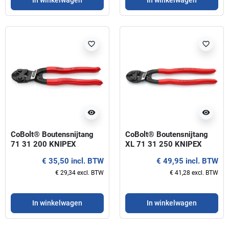
In winkelwagen
In winkelwagen
favorite_border
favorite_border
visibility
visibility
CoBolt® Boutensnijtang
CoBolt® Boutensnijtang
71 31 200 KNIPEX
XL 71 31 250 KNIPEX
€ 35,50 incl. BTW
€ 49,95 incl. BTW
€ 29,34 excl. BTW
€ 41,28 excl. BTW
In winkelwagen
In winkelwagen