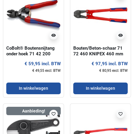
visibility
visibility
CoBolt® Boutensnijtang
Bouten/Beton-schaar 71
onder hoek 71 42 200
72 460 KNIPEX 460 mm
KNIPEX
€ 59,95 incl. BTW
€ 97,95 incl. BTW
€ 49,55 excl. BTW
€ 80,95 excl. BTW
In winkelwagen
In winkelwagen
Aanbieding!
favorite_border
favorite_border