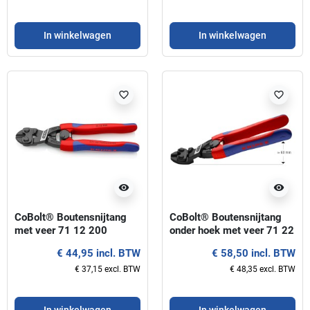
In winkelwagen
In winkelwagen
favorite_border
favorite_border
visibility
visibility
CoBolt® Boutensnijtang
CoBolt® Boutensnijtang
met veer 71 12 200
onder hoek met veer 71 22
KNIPEX
200 KNIPEX
€ 44,95 incl. BTW
€ 58,50 incl. BTW
€ 37,15 excl. BTW
€ 48,35 excl. BTW