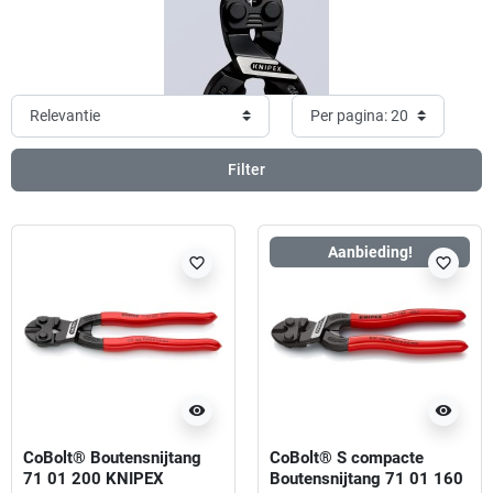
Filter
Aanbieding!
favorite_border
favorite_border
visibility
visibility
CoBolt® Boutensnijtang
CoBolt® S compacte
71 01 200 KNIPEX
Boutensnijtang 71 01 160