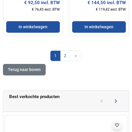
€ 92,50 incl. BTW
€ 144,50 incl. BTW
€ 76,45 excl. BTW
€ 119,42 excl. BTW
In winkelwagen
In winkelwagen
Volgende
1
2
keyboard_arrow_right
Terug naar boven
Best verkochte producten
keyboard_arrow_left
keyboard_arrow_right
Vorige
Volgend
favorite_border