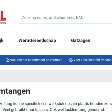
jk
WeraGereedschap
Gatzagen
90% van het assortiment op voorraad
Voor 16:00 besteld, vandaa
emtangen
e tang kun je specifiek een werkstuk op zijn plaats houden zond
. Veel gebruikt door lassers. Ook wel lasklemtang genoemd.