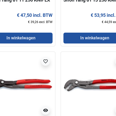
€ 47,50 incl. BTW
€ 53,95 incl
€ 39,26 excl. BTW
€ 44,59 e
In winkelwagen
In winkelwagen
favorite_border
favorite_border
favorite_border
visibility