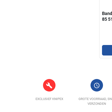
Band
85 5
build
query_builder
EXCLUSIEF KNIPEX
GROTE VOORRAAD, SN
VERZONDEN