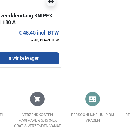
visibility
veerklemtang KNIPEX
1 180 A
€ 48,45 incl. BTW
€ 40,04 excl. BTW
In winkelwagen
shopping_cart
contact_phone
EL
VERZENDKOSTEN
PERSOONLIJKE HULP BIJ
RE
MAXIMAAL € 5,45 (NL),
VRAGEN
GRATIS VERZENDEN VANAF