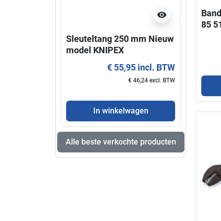
Band
visibility
85 5
Sleuteltang 250 mm Nieuw
Super
model KNIPEX
KNIP
€ 55,95 incl. BTW
€ 46,24 excl. BTW
In winkelwagen
Alle beste verkochte producten