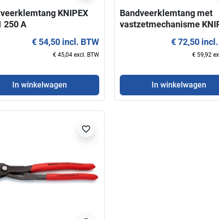
veerklemtang KNIPEX
Bandveerklemtang met
visibility
visibility
1 250 A
vastzetmechanisme KNI
85 81 250AF
 Knips® 78 03 125
Kracht-Moniertang 99 14
€ 54,50 incl. BTW
€ 72,50 incl
EX
300 KNIPEX
€ 45,04 excl. BTW
€ 59,92 e
€ 19,95 incl. BTW
€ 27,50 incl. BTW
€ 16,49 excl. BTW
€ 22,73 excl. BTW
In winkelwagen
In winkelwagen
In winkelwagen
In winkelwagen
favorite_border