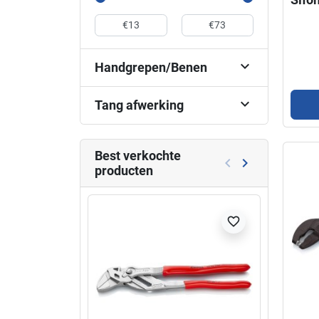

Handgrepen/Benen

Tang afwerking
Best verkochte
keyboard_arrow_left
keyboard_arrow_right
producten
Vorige
Volgende
favorite_border