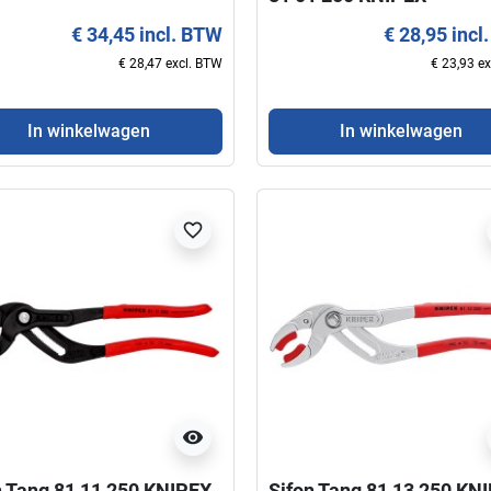
€ 34,45 incl. BTW
€ 28,95 incl
€ 28,47 excl. BTW
€ 23,93 e
In winkelwagen
In winkelwagen
favorite_border
visibility
n Tang 81 11 250 KNIPEX
Sifon Tang 81 13 250 KN