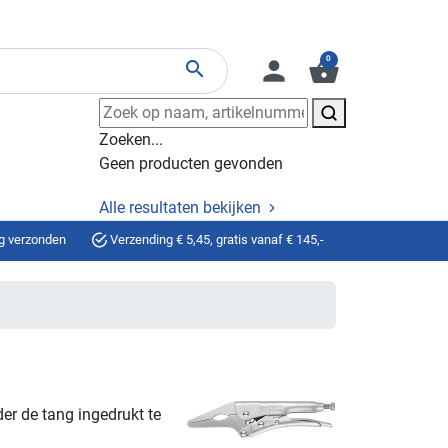
0
person
shopping_basket
search
Zoeken...
Geen producten gevonden
Alle resultaten bekijken
g verzonden
Verzending € 5,45, gratis vanaf € 145,-
er de tang ingedrukt te