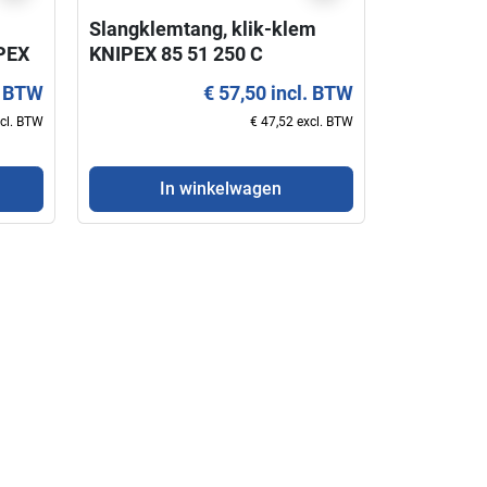
Slangklemtang, klik-klem
visibility
PEX
KNIPEX 85 51 250 C
Schaar voor elektriciens 95
Sleuteltang 180 m
. BTW
€ 57,50 incl. BTW
05 10 KNIPEX
KNIPEX Nieuw mod
xcl. BTW
€ 47,52 excl. BTW
€ 22,50 incl. BTW
€ 52,50 i
€ 18,60 excl. BTW
€ 43,
In winkelwagen
In winkelwagen
In winkelwag