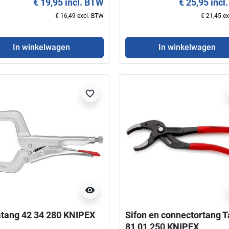
€ 19,95 incl. BTW
€ 25,95 incl
€ 16,49 excl. BTW
€ 21,45 e
In winkelwagen
In winkelwagen
favorite_border
visibility
tang 42 34 280 KNIPEX
Sifon en connectortang 
81 01 250 KNIPEX