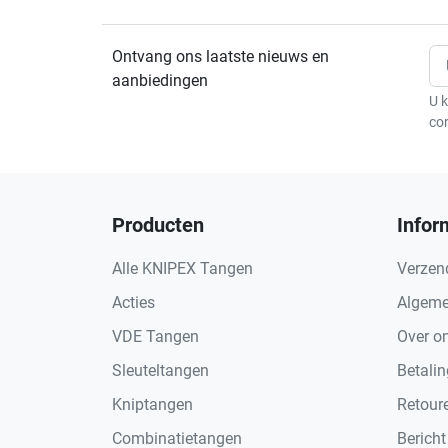
Ontvang ons laatste nieuws en
aanbiedingen
U k
co
Producten
Infor
Alle KNIPEX Tangen
Verzen
Acties
Algeme
VDE Tangen
Over o
Sleuteltangen
Betali
Kniptangen
Retour
Combinatietangen
Bericht