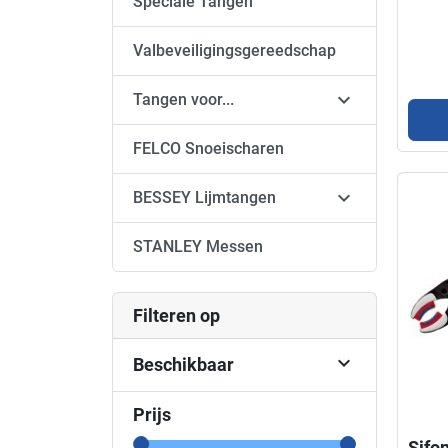
Speciale Tangen
Valbeveiligingsgereedschap

Tangen voor...
FELCO Snoeischaren

BESSEY Lijmtangen
STANLEY Messen
Filteren op

Beschikbaar
Prijs
Sifo