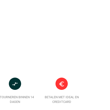
compare_arrows
euro_symbol
TOURNEREN BINNEN 14
BETALEN MET IDEAL EN
DAGEN
CREDITCARD