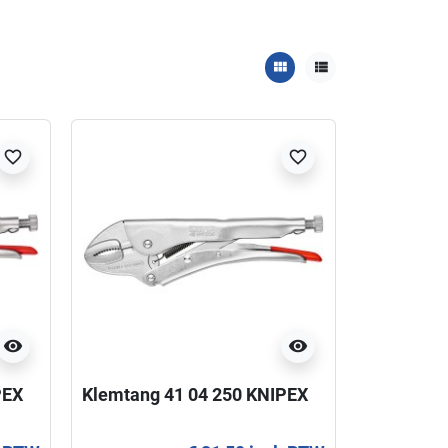
view_module
view_list
favorite_border
favorite_border
visibility
visibility
PEX
Klemtang 41 04 250 KNIPEX