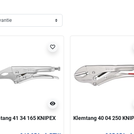
favorite_border
visibility
tang 41 34 165 KNIPEX
Klemtang 40 04 250 KNI