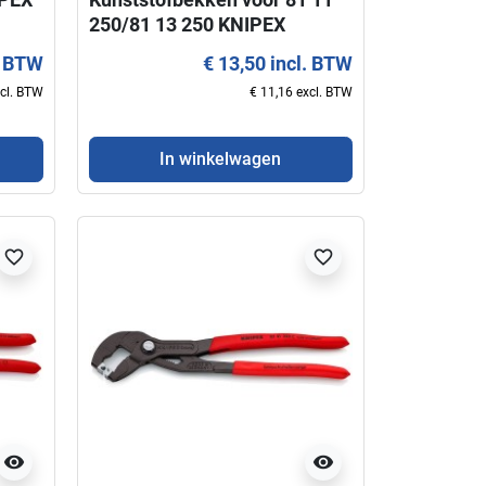
250/81 13 250 KNIPEX
. BTW
€ 13,50 incl. BTW
xcl. BTW
€ 11,16 excl. BTW
In winkelwagen
favorite_border
favorite_border
favorite_border
visibility
visibility