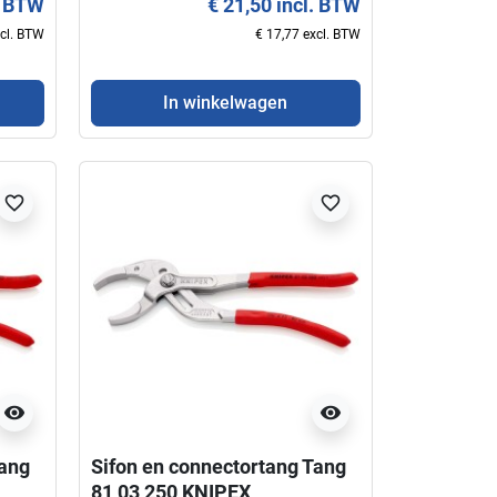
. BTW
€ 21,50 incl. BTW
xcl. BTW
€ 17,77 excl. BTW
In winkelwagen
favorite_border
favorite_border
visibility
visibility
Tang
Sifon en connectortang Tang
81 03 250 KNIPEX