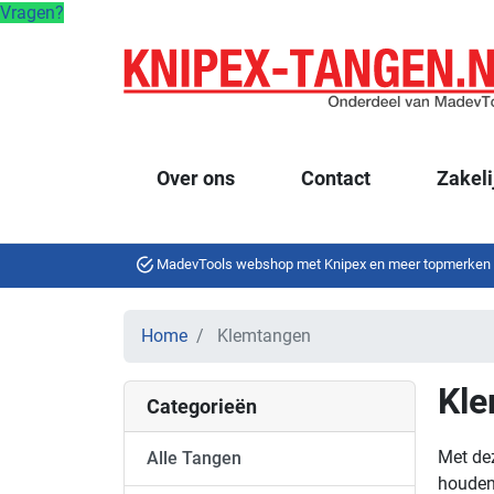
Vragen?
Over ons
Contact
Zakeli
MadevTools webshop met Knipex en meer topmerken
Home
Klemtangen
Kl
Categorieën
Met dez
Alle Tangen
houden