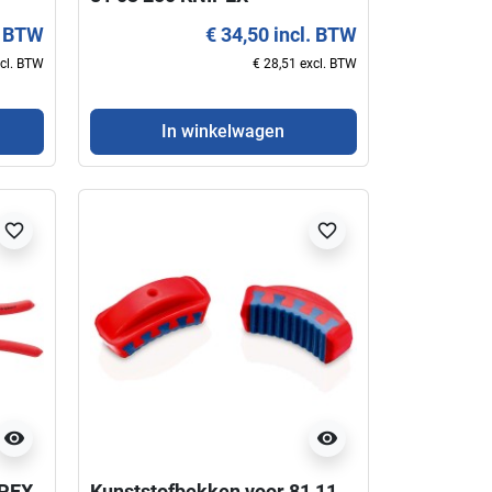
. BTW
€ 34,50 incl. BTW
xcl. BTW
€ 28,51 excl. BTW
In winkelwagen
favorite_border
favorite_border
visibility
visibility
IPEX
Kunststofbekken voor 81 11