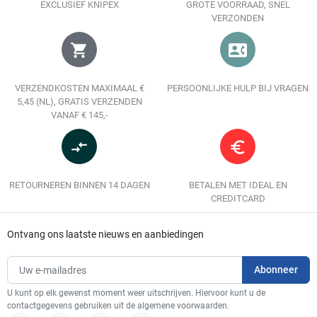
EXCLUSIEF KNIPEX
GROTE VOORRAAD, SNEL
VERZONDEN
shopping_cart
contact_phone
VERZENDKOSTEN MAXIMAAL €
PERSOONLIJKE HULP BIJ VRAGEN
5,45 (NL), GRATIS VERZENDEN
VANAF € 145,-
compare_arrows
euro_symbol
RETOURNEREN BINNEN 14 DAGEN
BETALEN MET IDEAL EN
CREDITCARD
Ontvang ons laatste nieuws en aanbiedingen
U kunt op elk gewenst moment weer uitschrijven. Hiervoor kunt u de
contactgegevens gebruiken uit de algemene voorwaarden.