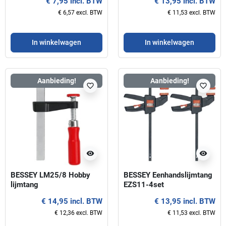
€ 7,95 incl. BTW
€ 13,95 incl. BTW
€ 6,57 excl. BTW
€ 11,53 excl. BTW
In winkelwagen
In winkelwagen
Aanbieding!
Aanbieding!
favorite_border
favorite_border
visibility
visibility
BESSEY LM25/8 Hobby
BESSEY Eenhandslijmtang
lijmtang
EZS11-4set
€ 14,95 incl. BTW
€ 13,95 incl. BTW
€ 12,36 excl. BTW
€ 11,53 excl. BTW