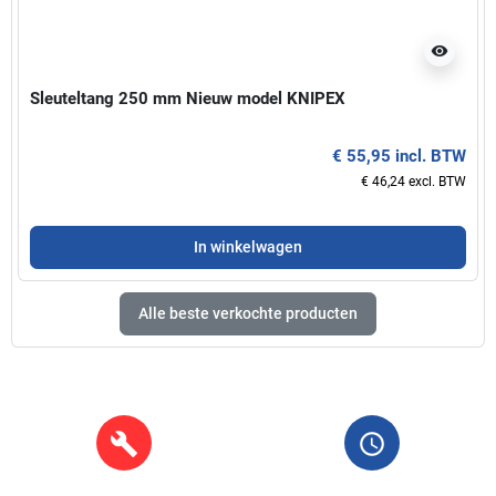
visibility
Sleuteltang 250 mm Nieuw model KNIPEX
€ 55,95 incl. BTW
€ 46,24 excl. BTW
In winkelwagen
Alle beste verkochte producten
build
query_builder