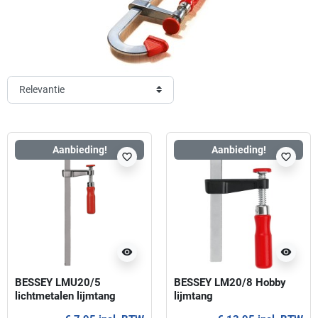
Aanbieding!
Aanbieding!
favorite_border
favorite_border
visibility
visibility
BESSEY LMU20/5
BESSEY LM20/8 Hobby
lichtmetalen lijmtang
lijmtang