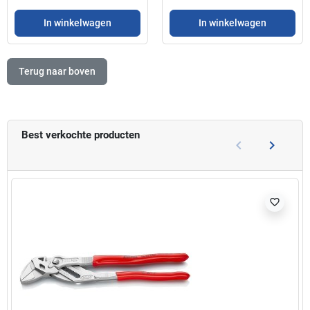
In winkelwagen
In winkelwagen
Terug naar boven
Best verkochte producten
keyboard_arrow_left
keyboard_arrow_right
Vorige
Volgend
favorite_border