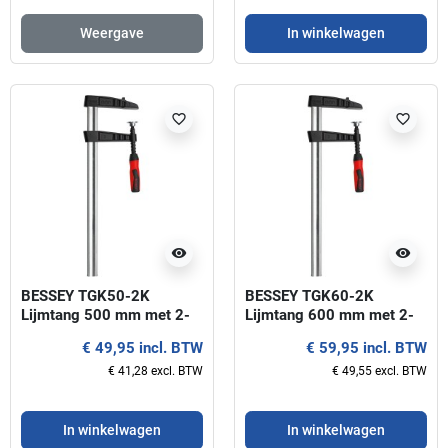
Weergave
In winkelwagen
favorite_border
favorite_border
visibility
visibility
BESSEY TGK50-2K
BESSEY TGK60-2K
Lijmtang 500 mm met 2-
Lijmtang 600 mm met 2-
componenten handgreep
componenten handgreep
€ 49,95 incl. BTW
€ 59,95 incl. BTW
€ 41,28 excl. BTW
€ 49,55 excl. BTW
In winkelwagen
In winkelwagen