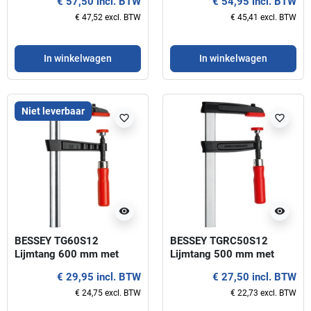
€ 57,50 incl. BTW
€ 54,95 incl. BTW
€ 47,52 excl. BTW
€ 45,41 excl. BTW
In winkelwagen
In winkelwagen
Niet leverbaar
favorite_border
favorite_border
visibility
visibility
BESSEY TG60S12
BESSEY TGRC50S12
Lijmtang 600 mm met
Lijmtang 500 mm met
houten handgreep
houten handgreep
€ 29,95 incl. BTW
€ 27,50 incl. BTW
€ 24,75 excl. BTW
€ 22,73 excl. BTW