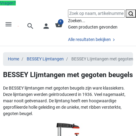
Vragen?
Zoeken...
0
menu
shopping_basket
search
person
Geen producten gevonden
Alle resultaten bekijken
Home
BESSEY Lijmtangen
BESSEY LIjmtangen met gegoten 
BESSEY LIjmtangen met gegoten beugels
De BESSEY lijmtangen met gegoten beugels zijn ware klassiekers.
Deze lijmtangen werden geïntroduceerd in 1936. Veel nagemaakt,
maar nooit geëvenaard. De lijmtang heeft een hoogwaardige
geprofileerde holle geleiding en de unieke, met ribben versterkte,
gegoten beugel.