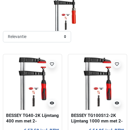
favorite_border
favorite_border
visibility
visibility
BESSEY TG40-2K Lijmtang
BESSEY TG100S12-2K
400 mm met 2-
Lijmtang 1000 mm met 2-
componenten handgreep
componenten handgreep