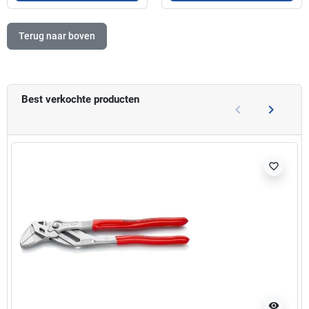
Terug naar boven
Best verkochte producten
keyboard_arrow_left
keyboard_arrow_right
Vorige
Volgend
favorite_border
visibility