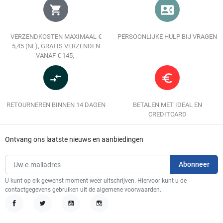
shopping_cart
contact_phone
VERZENDKOSTEN MAXIMAAL €
PERSOONLIJKE HULP BIJ VRAGEN
5,45 (NL), GRATIS VERZENDEN
VANAF € 145,-
compare_arrows
euro_symbol
RETOURNEREN BINNEN 14 DAGEN
BETALEN MET IDEAL EN
CREDITCARD
Ontvang ons laatste nieuws en aanbiedingen
U kunt op elk gewenst moment weer uitschrijven. Hiervoor kunt u de
contactgegevens gebruiken uit de algemene voorwaarden.
Facebook
Twitter
YouTube
Instagram