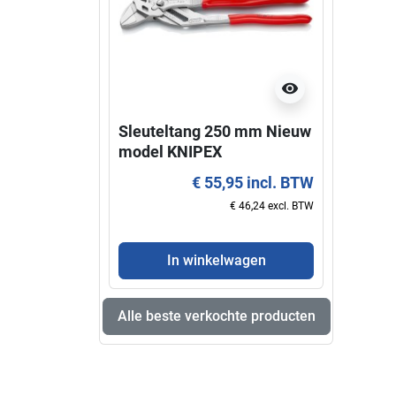
visibility
Sleuteltang 250 mm Nieuw
Super
model KNIPEX
KNIP
€ 55,95 incl. BTW
€ 46,24 excl. BTW
In winkelwagen
Alle beste verkochte producten