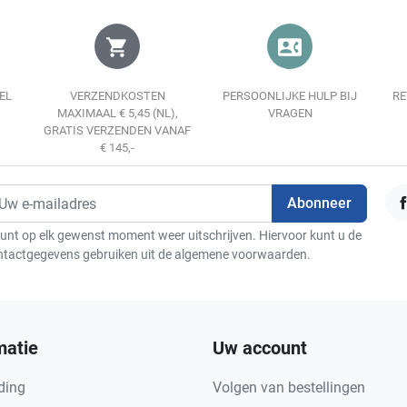
shopping_cart
contact_phone
EL
VERZENDKOSTEN
PERSOONLIJKE HULP BIJ
RE
MAXIMAAL € 5,45 (NL),
VRAGEN
GRATIS VERZENDEN VANAF
€ 145,-
F
unt op elk gewenst moment weer uitschrijven. Hiervoor kunt u de
ntactgegevens gebruiken uit de algemene voorwaarden.
matie
Uw account
ding
Volgen van bestellingen