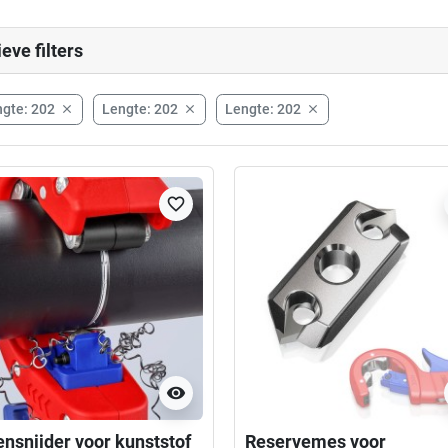
ieve filters
gte: 202
Lengte: 202
Lengte: 202



favorite_border
visibility
ensnijder voor kunststof
Reservemes voor