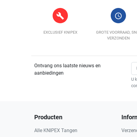
build
query_builder
EXCLUSIEF KNIPEX
GROTE VOORRAAD, SN
VERZONDEN
Ontvang ons laatste nieuws en
aanbiedingen
U k
co
Producten
Infor
Alle KNIPEX Tangen
Verzen