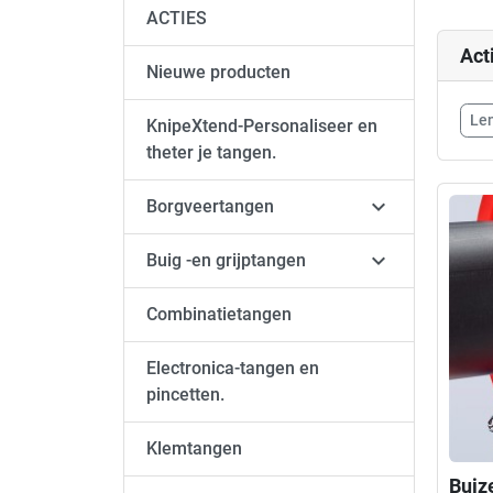
ACTIES
Act
Nieuwe producten
Len
KnipeXtend-Personaliseer en
theter je tangen.

Borgveertangen

Buig -en grijptangen
Combinatietangen
Electronica-tangen en
pincetten.
Klemtangen
Buiz