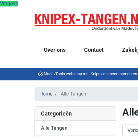
Vragen?
Over ons
Contact
Zakeli
MadevTools webshop met Knipex en meer topmerken
Home
Alle Tangen
All
Categorieën
Alle Tangen