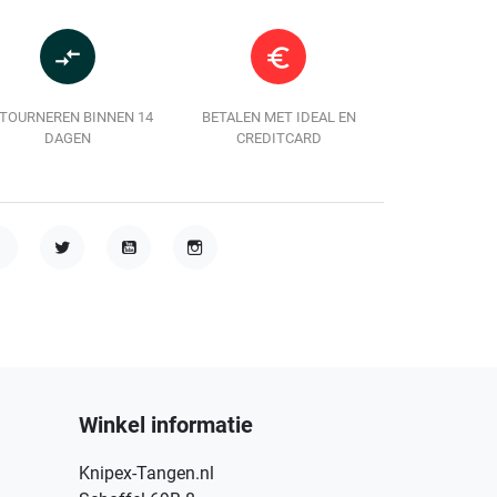
compare_arrows
euro_symbol
TOURNEREN BINNEN 14
BETALEN MET IDEAL EN
DAGEN
CREDITCARD
acebook
Twitter
YouTube
Instagram
Winkel informatie
Knipex-Tangen.nl