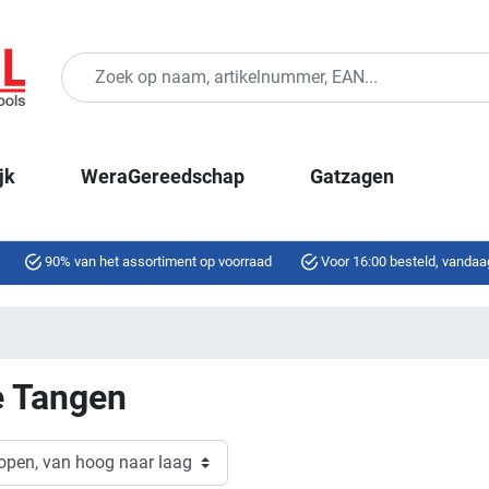
jk
WeraGereedschap
Gatzagen
90% van het assortiment op voorraad
Voor 16:00 besteld, vandaa
e Tangen