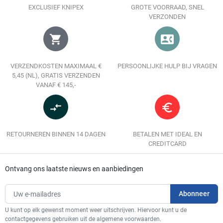
EXCLUSIEF KNIPEX
GROTE VOORRAAD, SNEL
VERZONDEN
shopping_cart
contact_phone
VERZENDKOSTEN MAXIMAAL €
PERSOONLIJKE HULP BIJ VRAGEN
5,45 (NL), GRATIS VERZENDEN
VANAF € 145,-
compare_arrows
euro_symbol
RETOURNEREN BINNEN 14 DAGEN
BETALEN MET IDEAL EN
CREDITCARD
Ontvang ons laatste nieuws en aanbiedingen
U kunt op elk gewenst moment weer uitschrijven. Hiervoor kunt u de
contactgegevens gebruiken uit de algemene voorwaarden.