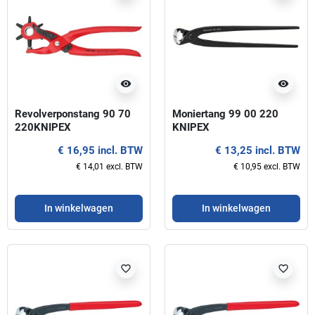
visibility
visibility
Revolverponstang 90 70
Moniertang 99 00 220
220KNIPEX
KNIPEX
€ 16,95 incl. BTW
€ 13,25 incl. BTW
€ 14,01 excl. BTW
€ 10,95 excl. BTW
In winkelwagen
In winkelwagen
favorite_border
favorite_border