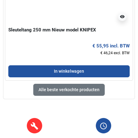
visibility
Sleuteltang 250 mm Nieuw model KNIPEX
€ 55,95 incl. BTW
€ 46,24 excl. BTW
In winkelwagen
Alle beste verkochte producten
build
query_builder