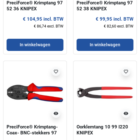
PreciForce® Krimptang 97
PreciForce® Krimptang 97
52 36 KNIPEX
52 38 KNIPEX
€ 104,95 incl. BTW
€ 99,95 incl. BTW
€ 86,74 excl. BTW
€ 82,60 excl. BTW
In winkelwagen
In winkelwagen
favorite_border
favorite_border
visibility
visibility
PreciForce® Krimptang-
Oorklemtang 10 99 I220
Coax- BNC-stekkers 97
KNIPEX
52 50 KNIPEX