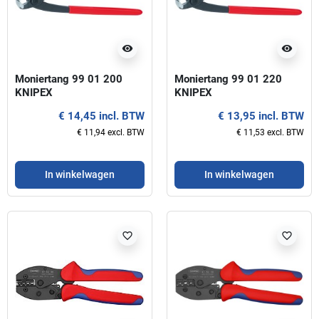
visibility
visibility
Moniertang 99 01 200
Moniertang 99 01 220
KNIPEX
KNIPEX
€ 14,45 incl. BTW
€ 13,95 incl. BTW
€ 11,94 excl. BTW
€ 11,53 excl. BTW
In winkelwagen
In winkelwagen
favorite_border
favorite_border