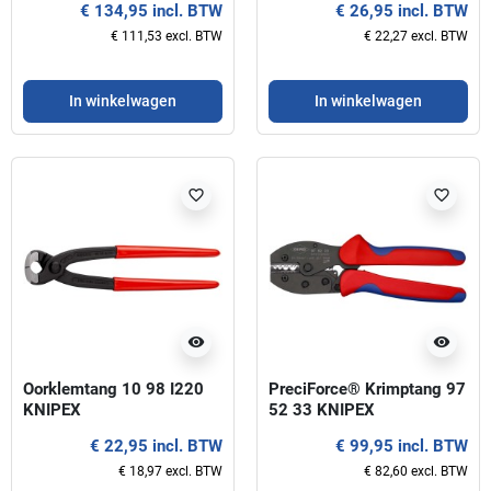
€ 134,95 incl. BTW
€ 26,95 incl. BTW
€ 111,53 excl. BTW
€ 22,27 excl. BTW
In winkelwagen
In winkelwagen
favorite_border
favorite_border
visibility
visibility
Oorklemtang 10 98 I220
PreciForce® Krimptang 97
KNIPEX
52 33 KNIPEX
€ 22,95 incl. BTW
€ 99,95 incl. BTW
€ 18,97 excl. BTW
€ 82,60 excl. BTW