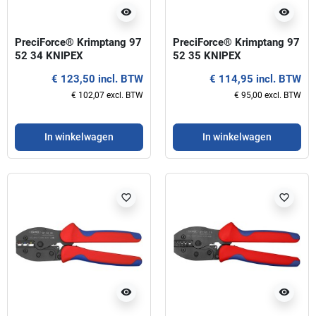
visibility
visibility
PreciForce® Krimptang 97
PreciForce® Krimptang 97
52 34 KNIPEX
52 35 KNIPEX
€ 123,50 incl. BTW
€ 114,95 incl. BTW
€ 102,07 excl. BTW
€ 95,00 excl. BTW
In winkelwagen
In winkelwagen
favorite_border
favorite_border
visibility
visibility