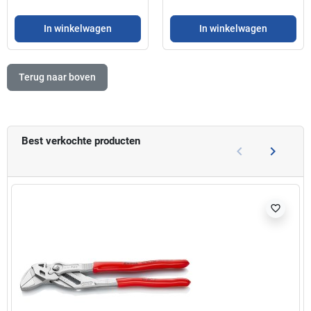
In winkelwagen
In winkelwagen
Terug naar boven
Best verkochte producten
keyboard_arrow_left
keyboard_arrow_right
Vorige
Volgend
favorite_border