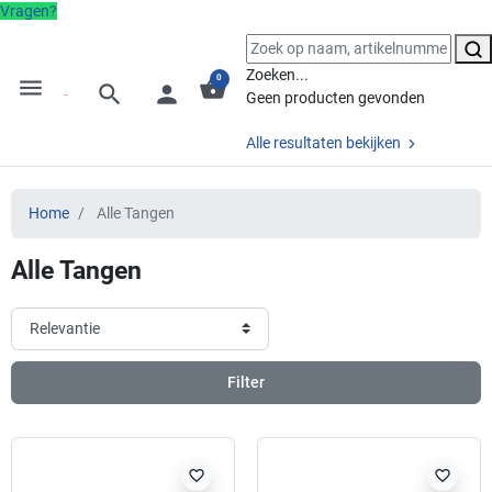
Vragen?
Zoeken...
0
menu
shopping_basket
search
person
Geen producten gevonden
Alle resultaten bekijken
Home
Alle Tangen
Alle Tangen
Filter
favorite_border
favorite_border