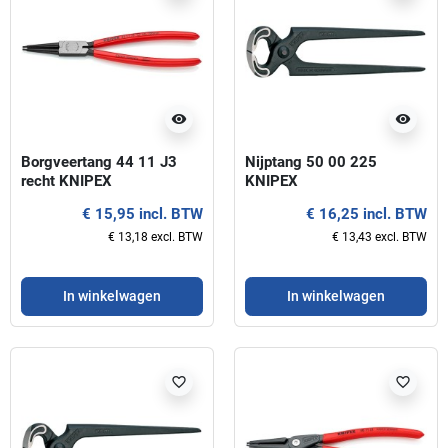
visibility
visibility
Borgveertang 44 11 J3
Nijptang 50 00 225
recht KNIPEX
KNIPEX
€ 15,95 incl. BTW
€ 16,25 incl. BTW
€ 13,18 excl. BTW
€ 13,43 excl. BTW
In winkelwagen
In winkelwagen
favorite_border
favorite_border