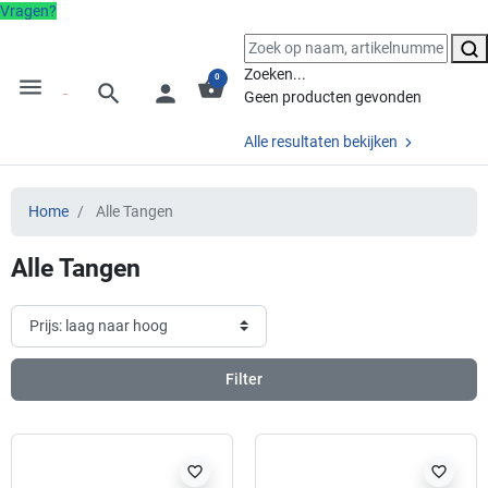
Vragen?
Zoeken...
0
menu
shopping_basket
search
person
Geen producten gevonden
Alle resultaten bekijken
Home
Alle Tangen
Alle Tangen
Filter
favorite_border
favorite_border