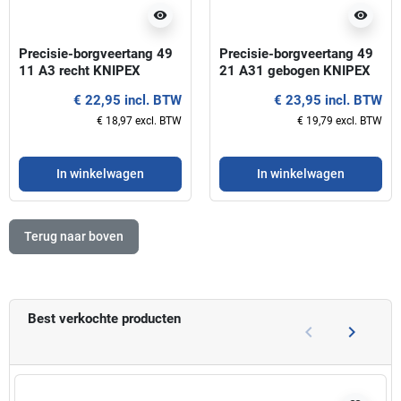
visibility
visibility
Precisie-borgveertang 49
Precisie-borgveertang 49
11 A3 recht KNIPEX
21 A31 gebogen KNIPEX
€ 22,95 incl. BTW
€ 23,95 incl. BTW
€ 18,97 excl. BTW
€ 19,79 excl. BTW
In winkelwagen
In winkelwagen
Terug naar boven
Best verkochte producten
keyboard_arrow_left
keyboard_arrow_right
Vorige
Volgend