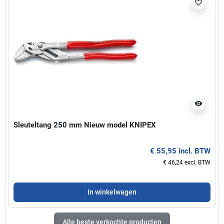
favorite_border
visibility
Sleuteltang 250 mm Nieuw model KNIPEX
€ 55,95 incl. BTW
€ 46,24 excl. BTW
In winkelwagen
Alle beste verkochte producten