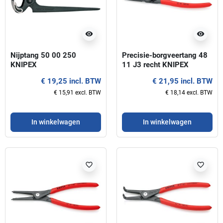
visibility
visibility
Nijptang 50 00 250
Precisie-borgveertang 48
KNIPEX
11 J3 recht KNIPEX
€ 19,25 incl. BTW
€ 21,95 incl. BTW
€ 15,91 excl. BTW
€ 18,14 excl. BTW
In winkelwagen
In winkelwagen
favorite_border
favorite_border