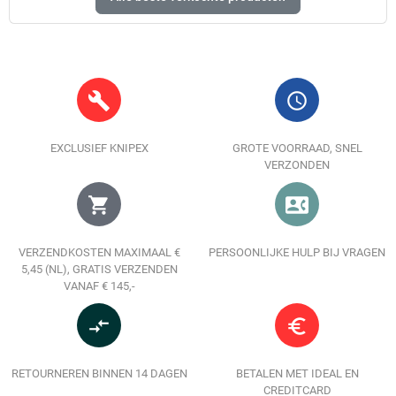
build
query_builder
EXCLUSIEF KNIPEX
GROTE VOORRAAD, SNEL
VERZONDEN
shopping_cart
contact_phone
VERZENDKOSTEN MAXIMAAL €
PERSOONLIJKE HULP BIJ VRAGEN
5,45 (NL), GRATIS VERZENDEN
VANAF € 145,-
compare_arrows
euro_symbol
RETOURNEREN BINNEN 14 DAGEN
BETALEN MET IDEAL EN
CREDITCARD