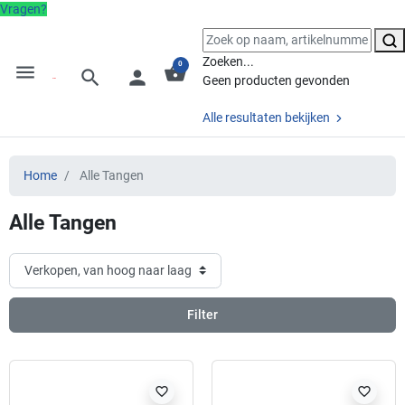
Vragen?
Zoeken...
0
menu
shopping_basket
search
person
Geen producten gevonden
Alle resultaten bekijken
Home
Alle Tangen
Alle Tangen
Filter
favorite_border
favorite_border