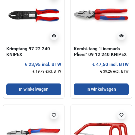
visibility
visibility
Krimptang 97 22 240
Kombi-tang "Lineman's
KNIPEX
Pliers" 09 12 240 KNIPEX
€ 23,95 incl. BTW
€ 47,50 incl. BTW
€ 19,79 excl. BTW
€ 39,26 excl. BTW
In winkelwagen
In winkelwagen
favorite_border
favorite_border