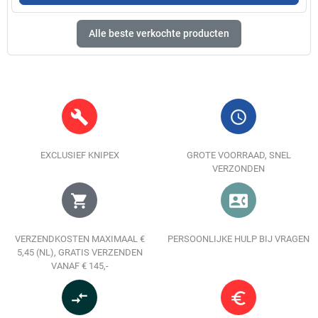
Alle beste verkochte producten
build
query_builder
EXCLUSIEF KNIPEX
GROTE VOORRAAD, SNEL
VERZONDEN
shopping_cart
contact_phone
VERZENDKOSTEN MAXIMAAL €
PERSOONLIJKE HULP BIJ VRAGEN
5,45 (NL), GRATIS VERZENDEN
VANAF € 145,-
compare_arrows
euro_symbol