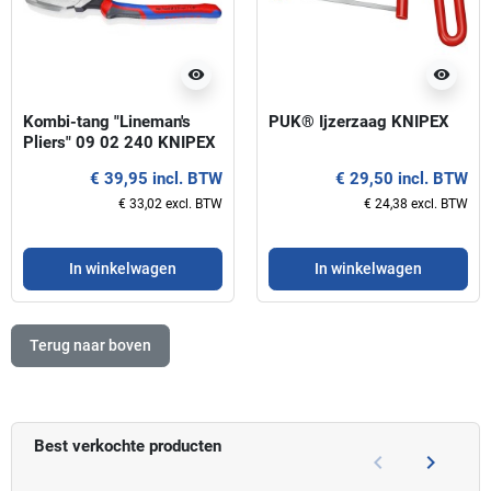
visibility
visibility
Kombi-tang "Lineman's
PUK® Ijzerzaag KNIPEX
Pliers" 09 02 240 KNIPEX
KnipeXtend
€ 39,95 incl. BTW
€ 29,50 incl. BTW
€ 33,02 excl. BTW
€ 24,38 excl. BTW
In winkelwagen
In winkelwagen
Terug naar boven
Best verkochte producten
keyboard_arrow_left
keyboard_arrow_right
Vorige
Volgend