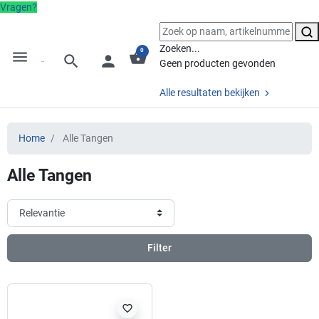
Vragen?
Zoeken...
0
menu
shopping_basket
search
person
Geen producten gevonden
Alle resultaten bekijken
Home
Alle Tangen
Alle Tangen
Filter
favorite_border