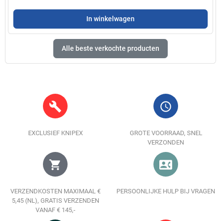
In winkelwagen
Alle beste verkochte producten
build
query_builder
EXCLUSIEF KNIPEX
GROTE VOORRAAD, SNEL
VERZONDEN
shopping_cart
contact_phone
VERZENDKOSTEN MAXIMAAL €
PERSOONLIJKE HULP BIJ VRAGEN
5,45 (NL), GRATIS VERZENDEN
VANAF € 145,-