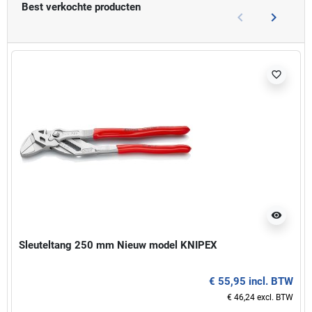
Best verkochte producten
keyboard_arrow_left
keyboard_arrow_right
Vorige
Volgend
favorite_border
visibility
Sleuteltang 250 mm Nieuw model KNIPEX
€ 55,95 incl. BTW
€ 46,24 excl. BTW