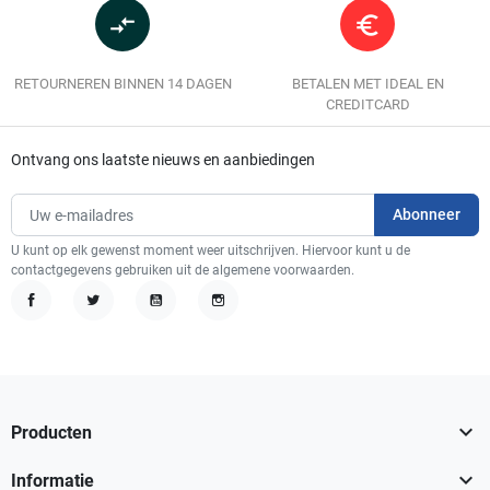
compare_arrows
euro_symbol
RETOURNEREN BINNEN 14 DAGEN
BETALEN MET IDEAL EN
CREDITCARD
Ontvang ons laatste nieuws en aanbiedingen
U kunt op elk gewenst moment weer uitschrijven. Hiervoor kunt u de
contactgegevens gebruiken uit de algemene voorwaarden.
Facebook
Twitter
YouTube
Instagram

Producten

Informatie