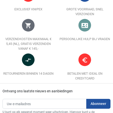
EXCLUSIEF KNIPEX
GROTE VOORRAAD, SNEL
VERZONDEN
shopping_cart
contact_phone
VERZENDKOSTEN MAXIMAAL €
PERSOONLIJKE HULP BIJ VRAGEN
5,45 (NL), GRATIS VERZENDEN
VANAF € 145,-
compare_arrows
euro_symbol
RETOURNEREN BINNEN 14 DAGEN
BETALEN MET IDEAL EN
CREDITCARD
Ontvang ons laatste nieuws en aanbiedingen
U kunt op elk gewenst moment weer uitschrijven. Hiervoor kunt u de