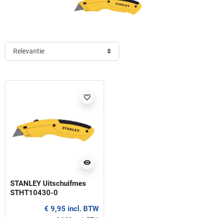
favorite_border
visibility
STANLEY Uitschuifmes
STHT10430-0
€ 9,95 incl. BTW