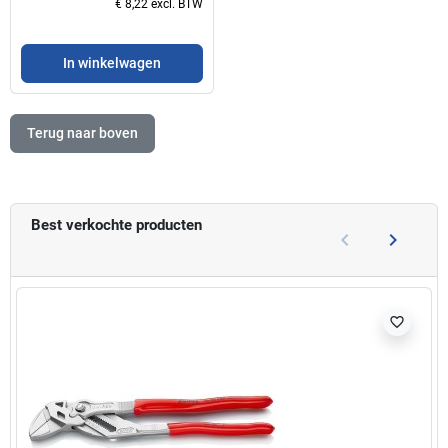
€ 8,22 excl. BTW
In winkelwagen
Terug naar boven
Best verkochte producten
keyboard_arrow_left
keyboard_arrow_right
Vorige
Volgend
favorite_border