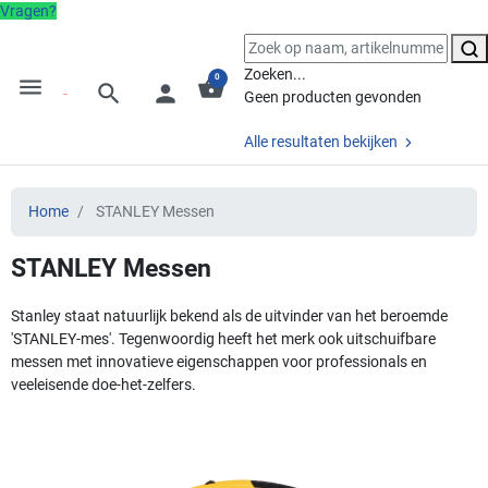
Vragen?
Zoeken...
0
menu
shopping_basket
search
person
Geen producten gevonden
Alle resultaten bekijken
Home
STANLEY Messen
STANLEY Messen
Stanley staat natuurlijk bekend als de uitvinder van het beroemde
'STANLEY-mes'. Tegenwoordig heeft het merk ook uitschuifbare
messen met innovatieve eigenschappen voor professionals en
veeleisende doe-het-zelfers.