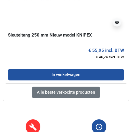
visibility
Sleuteltang 250 mm Nieuw model KNIPEX
€ 55,95 incl. BTW
€ 46,24 excl. BTW
In winkelwagen
Alle beste verkochte producten
build
query_builder