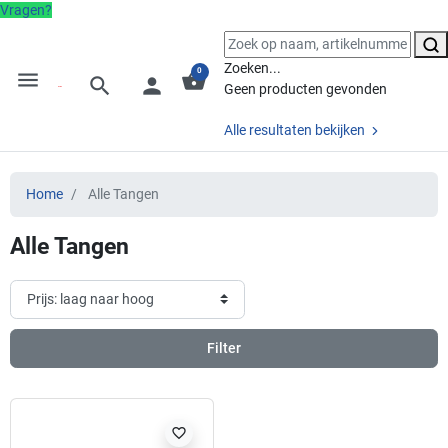
Vragen?
Zoeken...
0
menu
shopping_basket
search
person
Geen producten gevonden
Alle resultaten bekijken
Home
Alle Tangen
Alle Tangen
Filter
favorite_border