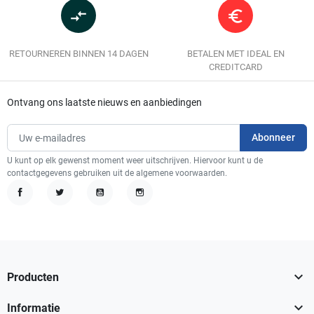
compare_arrows
euro_symbol
RETOURNEREN BINNEN 14 DAGEN
BETALEN MET IDEAL EN
CREDITCARD
Ontvang ons laatste nieuws en aanbiedingen
U kunt op elk gewenst moment weer uitschrijven. Hiervoor kunt u de
contactgegevens gebruiken uit de algemene voorwaarden.
Facebook
Twitter
YouTube
Instagram

Producten

Informatie