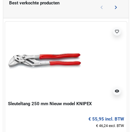
Best verkochte producten
keyboard_arrow_left
keyboard_arrow_right
Vorige
Volgend
favorite_border
visibility
Sleuteltang 250 mm Nieuw model KNIPEX
€ 55,95 incl. BTW
€ 46,24 excl. BTW