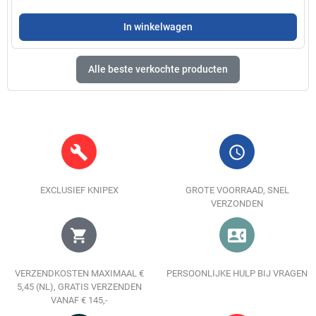
In winkelwagen
Alle beste verkochte producten
build
query_builder
EXCLUSIEF KNIPEX
GROTE VOORRAAD, SNEL
VERZONDEN
shopping_cart
contact_phone
VERZENDKOSTEN MAXIMAAL €
PERSOONLIJKE HULP BIJ VRAGEN
5,45 (NL), GRATIS VERZENDEN
VANAF € 145,-