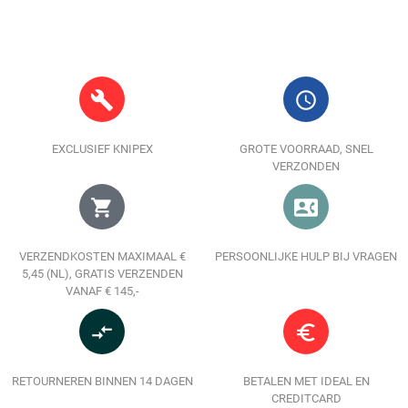
build
query_builder
EXCLUSIEF KNIPEX
GROTE VOORRAAD, SNEL
VERZONDEN
shopping_cart
contact_phone
VERZENDKOSTEN MAXIMAAL €
PERSOONLIJKE HULP BIJ VRAGEN
5,45 (NL), GRATIS VERZENDEN
VANAF € 145,-
compare_arrows
euro_symbol
RETOURNEREN BINNEN 14 DAGEN
BETALEN MET IDEAL EN
CREDITCARD