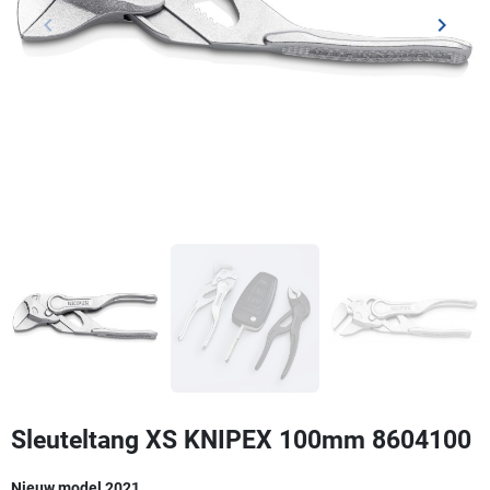
keyboard_arrow_left
keyboard_arrow_right
Vorige
Volgen
Sleuteltang XS KNIPEX 100mm 8604100
Nieuw model 2021