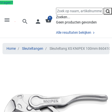
Vragen?
Zoeken...
0
menu
shopping_basket
search
person
Geen producten gevonden
Alle resultaten bekijken
Home
Sleuteltangen
Sleuteltang XS KNIPEX 100mm 860410