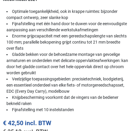
Optimale toegankelijkheid, ook in krappe ruimtes: bijzonder
compact ontwerp, zeer slanke kop
Fijnafstelling met één hand door te duwen voor de eenvoudigste
aanpassing aan verschillende werkstukafmetingen
Enorme grijpcapaciteit met een gereedschapslengte van slechts
100 mm; parallelle bekopening grijpt continu tot 21 mm breedte
over flats
Gladde bekken voor de behoedzame montage van gevoelige
armaturen en onderdelen met delicate oppervlakteafwerkingen: kan
door het gladde contact over het hele oppervlak direct op chroom
worden gebruikt
Veelzijdige toepassingsgebieden: precisietechniek, loodgieterij,
een essentieel onderdeel van elke fiets- of motorgereedschapsset,
EDC (Every Day Carry), modelbouw
Knijpbescherming voorkomt dat de vingers van de bediener
bekneld raken
Fijnafstelling met 10 instelstanden
€ 42,50 incl. BTW