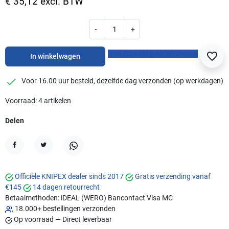
€ 35,12 excl. BTW
-
+
Deel deze tang op Whatsapp
favorite_border
In winkelwagen
checkmark
Voor 16.00 uur besteld, dezelfde dag verzonden (op werkdagen)
Voorraad: 4 artikelen
Delen
Delen
Tweet
WhatsApp
Officiële KNIPEX dealer sinds 2017
Gratis verzending vanaf
€145
14 dagen retourrecht
Betaalmethoden:
iDEAL (WERO)
Bancontact
Visa
MC
18.000+ bestellingen verzonden
Op voorraad — Direct leverbaar