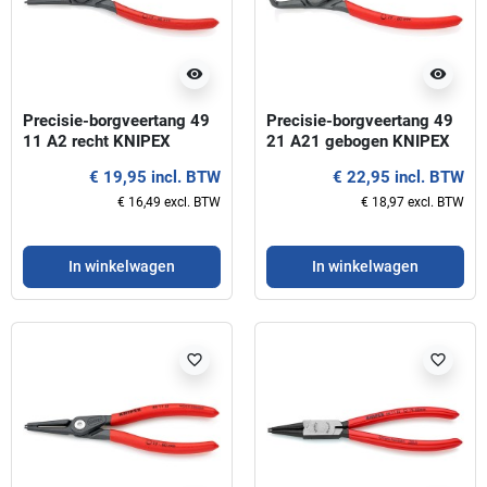
visibility
visibility
Precisie-borgveertang 49
Precisie-borgveertang 49
11 A2 recht KNIPEX
21 A21 gebogen KNIPEX
€ 19,95 incl. BTW
€ 22,95 incl. BTW
€ 16,49 excl. BTW
€ 18,97 excl. BTW
In winkelwagen
In winkelwagen
favorite_border
favorite_border