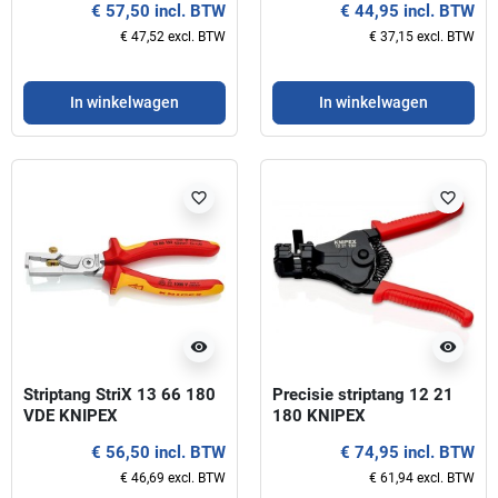
€ 57,50 incl. BTW
€ 44,95 incl. BTW
€ 47,52 excl. BTW
€ 37,15 excl. BTW
In winkelwagen
In winkelwagen
favorite_border
favorite_border
visibility
visibility
Striptang StriX 13 66 180
Precisie striptang 12 21
VDE KNIPEX
180 KNIPEX
€ 56,50 incl. BTW
€ 74,95 incl. BTW
€ 46,69 excl. BTW
€ 61,94 excl. BTW