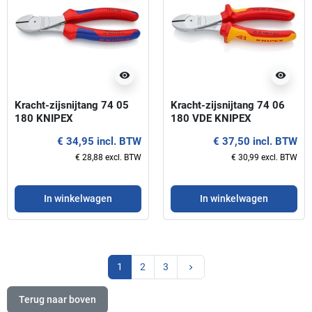
visibility
visibility
Kracht-zijsnijtang 74 05
Kracht-zijsnijtang 74 06
180 KNIPEX
180 VDE KNIPEX
€ 34,95 incl. BTW
€ 37,50 incl. BTW
€ 28,88 excl. BTW
€ 30,99 excl. BTW
In winkelwagen
In winkelwagen
Volgende
1
2
3
keyboard_arrow_right
Terug naar boven