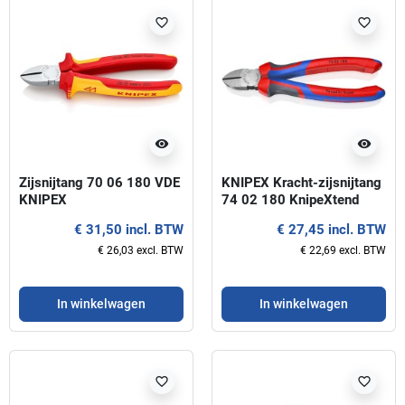
favorite_border
favorite_border
visibility
visibility
Zijsnijtang 70 06 180 VDE
KNIPEX Kracht-zijsnijtang
KNIPEX
74 02 180 KnipeXtend
€ 31,50 incl. BTW
€ 27,45 incl. BTW
€ 26,03 excl. BTW
€ 22,69 excl. BTW
In winkelwagen
In winkelwagen
favorite_border
favorite_border