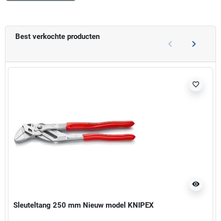
Best verkochte producten
keyboard_arrow_left
keyboard_arrow_right
Vorige
Volgend
favorite_border
visibility
Sleuteltang 250 mm Nieuw model KNIPEX