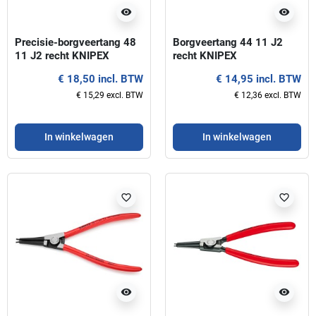
visibility
visibility
Precisie-borgveertang 48
Borgveertang 44 11 J2
11 J2 recht KNIPEX
recht KNIPEX
€ 18,50 incl. BTW
€ 14,95 incl. BTW
€ 15,29 excl. BTW
€ 12,36 excl. BTW
In winkelwagen
In winkelwagen
favorite_border
favorite_border
visibility
visibility