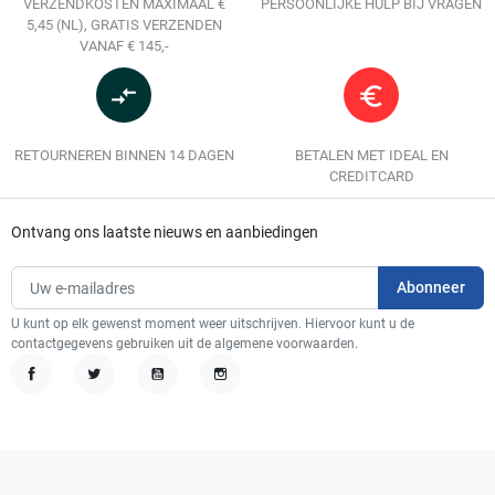
VERZENDKOSTEN MAXIMAAL €
PERSOONLIJKE HULP BIJ VRAGEN
5,45 (NL), GRATIS VERZENDEN
VANAF € 145,-
compare_arrows
euro_symbol
RETOURNEREN BINNEN 14 DAGEN
BETALEN MET IDEAL EN
CREDITCARD
Ontvang ons laatste nieuws en aanbiedingen
U kunt op elk gewenst moment weer uitschrijven. Hiervoor kunt u de
contactgegevens gebruiken uit de algemene voorwaarden.
Facebook
Twitter
YouTube
Instagram