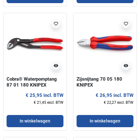
favorite_border
favorite_border
visibility
visibility
Cobra® Waterpomptang
Zijsnijtang 70 05 180
87 01 180 KNIPEX
KNIPEX
€ 25,95 incl. BTW
€ 26,95 incl. BTW
€ 21,45 excl. BTW
€ 22,27 excl. BTW
In winkelwagen
In winkelwagen