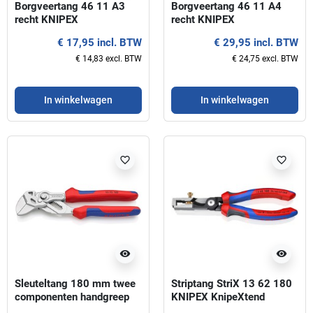
Borgveertang 46 11 A3
Borgveertang 46 11 A4
recht KNIPEX
recht KNIPEX
€ 17,95 incl. BTW
€ 29,95 incl. BTW
€ 14,83 excl. BTW
€ 24,75 excl. BTW
In winkelwagen
In winkelwagen
favorite_border
favorite_border
visibility
visibility
Sleuteltang 180 mm twee
Striptang StriX 13 62 180
componenten handgreep
KNIPEX KnipeXtend
KNIPEX