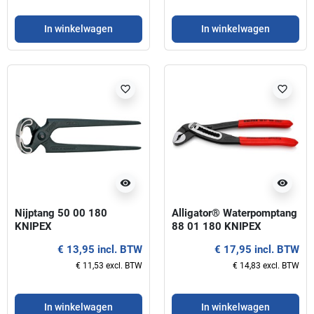
In winkelwagen
In winkelwagen
favorite_border
favorite_border
visibility
visibility
Nijptang 50 00 180
Alligator® Waterpomptang
KNIPEX
88 01 180 KNIPEX
€ 13,95 incl. BTW
€ 17,95 incl. BTW
€ 11,53 excl. BTW
€ 14,83 excl. BTW
In winkelwagen
In winkelwagen