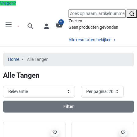
Vragen?
Zoeken...
0
menu
shopping_basket
search
person
Geen producten gevonden
Alle resultaten bekijken
Home
Alle Tangen
Alle Tangen
Filter
favorite_border
favorite_border