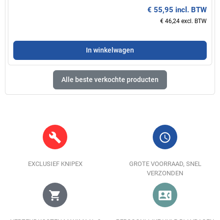
€ 55,95 incl. BTW
€ 46,24 excl. BTW
In winkelwagen
Alle beste verkochte producten
build
query_builder
EXCLUSIEF KNIPEX
GROTE VOORRAAD, SNEL
VERZONDEN
shopping_cart
contact_phone