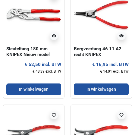
visibility
visibility
Sleuteltang 180 mm
Borgveertang 46 11 A2
KNIPEX Nieuw model
recht KNIPEX
€ 52,50 incl. BTW
€ 16,95 incl. BTW
€ 43,39 excl. BTW
€ 14,01 excl. BTW
In winkelwagen
In winkelwagen
favorite_border
favorite_border