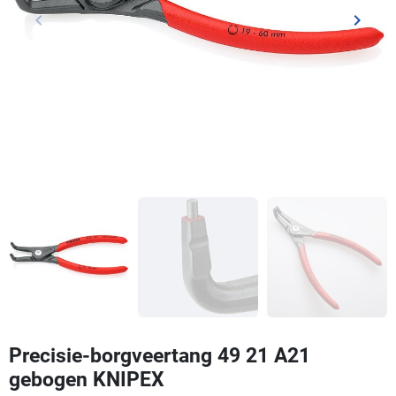
keyboard_arrow_left
keyboard_arrow_right
Vorige
Volgen
Precisie-borgveertang 49 21 A21
gebogen KNIPEX