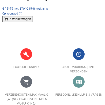
€ 18,95
incl. BTW
€ 15,66
excl. BTW
Op voorraad (4)
In winkelwagen
build
query_builder
EXCLUSIEF KNIPEX
GROTE VOORRAAD, SNEL
VERZONDEN
shopping_cart
contact_phone
VERZENDKOSTEN MAXIMAAL €
PERSOONLIJKE HULP BIJ VRAGEN
5,45 (NL), GRATIS VERZENDEN
VANAF € 145,-