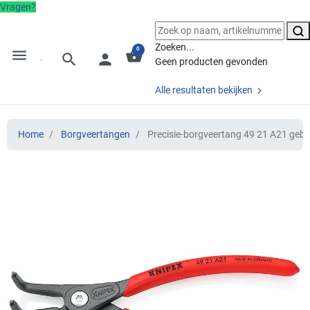
Vragen?
Zoeken...
0
menu
shopping_basket
search
person
Geen producten gevonden
Alle resultaten bekijken
Home
Borgveertangen
Precisie-borgveertang 49 21 A21 ge