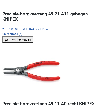
Precisie-borgveertang 49 21 A11 gebogen
KNIPEX
€ 19,95
incl. BTW
€ 16,49
excl. BTW
Op voorraad (4)
In winkelwagen
Precisie-borgveertang 49 11 A0 recht KNIPEX