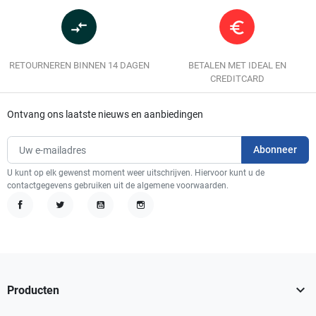
compare_arrows
euro_symbol
RETOURNEREN BINNEN 14 DAGEN
BETALEN MET IDEAL EN
CREDITCARD
Ontvang ons laatste nieuws en aanbiedingen
U kunt op elk gewenst moment weer uitschrijven. Hiervoor kunt u de
contactgegevens gebruiken uit de algemene voorwaarden.
Facebook
Twitter
YouTube
Instagram

Producten