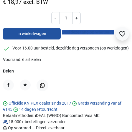
€ 18,97 excl. BTW
-
+
Deel deze tang op Whatsapp
favorite_border
In winkelwagen
checkmark
Voor 16.00 uur besteld, dezelfde dag verzonden (op werkdagen)
Voorraad: 6 artikelen
Delen
Delen
Tweet
WhatsApp
Officiële KNIPEX dealer sinds 2017
Gratis verzending vanaf
€145
14 dagen retourrecht
Betaalmethoden:
iDEAL (WERO)
Bancontact
Visa
MC
18.000+ bestellingen verzonden
Op voorraad — Direct leverbaar