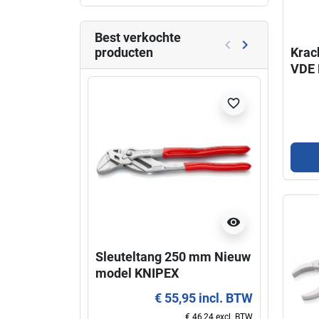
Best verkochte
keyboard_arrow_left
keyboard_arrow_right
producten
Krac
Vorige
Volgende
VDE 
Niet l
favorite_border
visibility
Sleuteltang 250 mm Nieuw
Super
model KNIPEX
KNIP
€ 55,95 incl. BTW
€ 46,24 excl. BTW