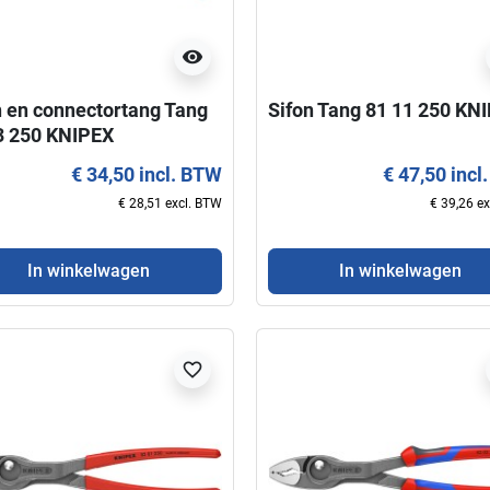
visibility
Weergave
In winkelwagen
n en connectortang Tang
Sifon Tang 81 11 250 KN
3 250 KNIPEX
€ 34,50 incl. BTW
€ 47,50 incl
€ 28,51 excl. BTW
€ 39,26 e
In winkelwagen
In winkelwagen
favorite_border