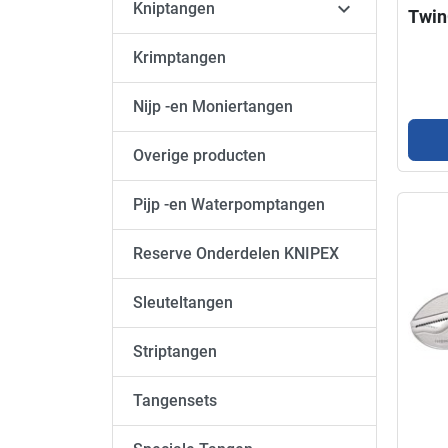

Kniptangen
TwinG
delig
Krimptangen
Nijp -en Moniertangen
Overige producten
Pijp -en Waterpomptangen
Reserve Onderdelen KNIPEX
Sleuteltangen
Striptangen
Tangensets