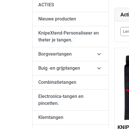
ACTIES
Act
Nieuwe producten
Le
KnipeXtend-Personaliseer en
theter je tangen.

Borgveertangen

Buig -en grijptangen
Combinatietangen
Electronica-tangen en
pincetten.
Klemtangen
KNIP