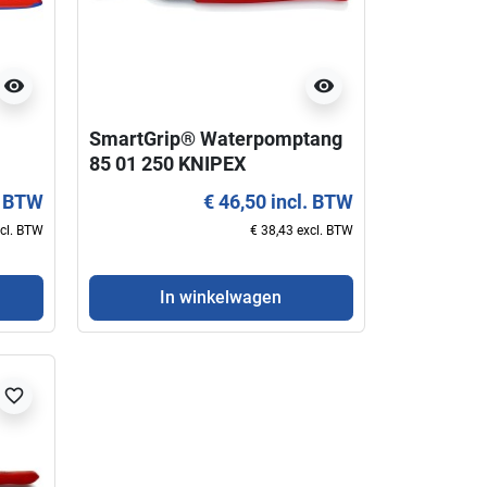
visibility
visibility
SmartGrip® Waterpomptang
85 01 250 KNIPEX
. BTW
€ 46,50 incl. BTW
xcl. BTW
€ 38,43 excl. BTW
In winkelwagen
favorite_border