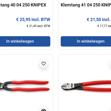
tang 40 04 250 KNIPEX
Klemtang 41 04 250 KNI
€ 25,95 incl. BTW
€ 21,50 incl
€ 21,45 excl. BTW
€ 17,77 e
In winkelwagen
In winkelwagen
favorite_border
visibility