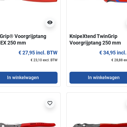
visibility
Grip® Voorgrijptang
KnipeXtend TwinGrip
PEX 250 mm
Voorgrijptang 250 mm
€ 27,95 incl. BTW
€ 34,95 incl
€ 23,10 excl. BTW
€ 28,88 e
In winkelwagen
In winkelwagen
favorite_border