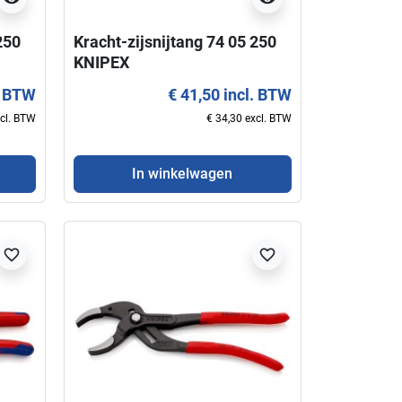
250
Kracht-zijsnijtang 74 05 250
KNIPEX
. BTW
€ 41,50 incl. BTW
xcl. BTW
€ 34,30 excl. BTW
In winkelwagen
favorite_border
favorite_border