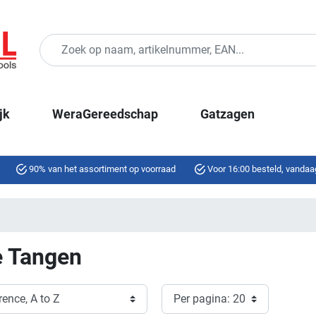
jk
WeraGereedschap
Gatzagen
90% van het assortiment op voorraad
Voor 16:00 besteld, vandaa
e Tangen