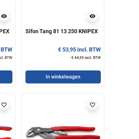
visibility
visibility
In winkelwagen
In winkelwag
IPEX
Sifon Tang 81 13 250 KNIPEX
. BTW
€ 53,95 incl. BTW
xcl. BTW
€ 44,59 excl. BTW
In winkelwagen
favorite_border
favorite_border