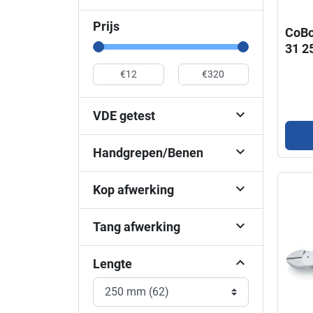
Prijs
CoBo
31 2

VDE getest

Handgrepen/Benen

Kop afwerking

Tang afwerking
Lengte