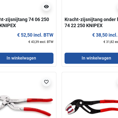
visibility
ht-zijsnijtang 74 06 250
Kracht-zijsnijtang onder
KNIPEX
74 22 250 KNIPEX
€ 52,50 incl. BTW
€ 38,50 incl
everbaar
favorite_border
favorite_border
€ 43,39 excl. BTW
€ 31,82 e
In winkelwagen
In winkelwagen
favorite_border
visibility
visibility
 Knips® 78 03 125
Kracht-Moniertang 99 14
EX
300 KNIPEX
€ 19,95 incl. BTW
€ 27,50 incl. BTW
€ 16,49 excl. BTW
€ 22,73 excl. BTW