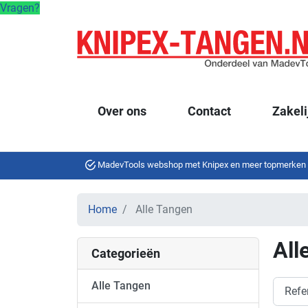
Vragen?
Over ons
Contact
Zakeli
MadevTools webshop met Knipex en meer topmerken
Home
Alle Tangen
All
Categorieën
Alle Tangen