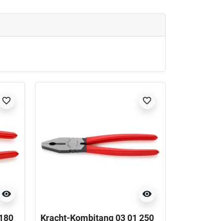
favorite_border
favorite_border
visibility
visibility
 180
Kracht-Kombitang 03 01 250