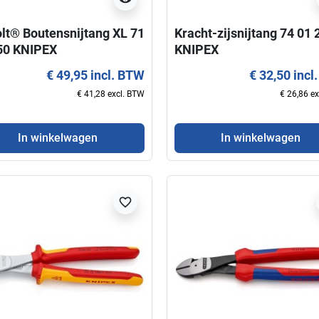
lt® Boutensnijtang XL 71
Kracht-zijsnijtang 74 01 
50 KNIPEX
KNIPEX
€ 49,95 incl. BTW
€ 32,50 incl
€ 41,28 excl. BTW
€ 26,86 e
In winkelwagen
In winkelwagen
favorite_border