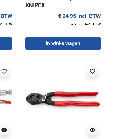
KNIPEX
. BTW
€ 24,95 incl. BTW
xcl. BTW
€ 20,62 excl. BTW
In winkelwagen
favorite_border
favorite_border
visibility
visibility