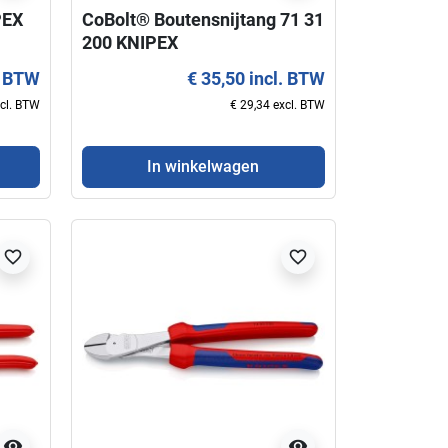
PEX
CoBolt® Boutensnijtang 71 31
200 KNIPEX
. BTW
€ 35,50 incl. BTW
xcl. BTW
€ 29,34 excl. BTW
In winkelwagen
favorite_border
favorite_border
visibility
visibility