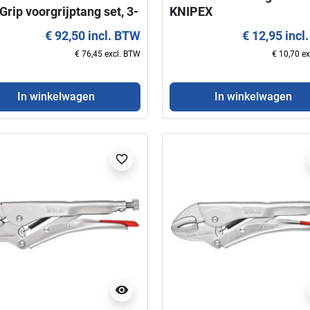
rip voorgrijptang set, 3-
KNIPEX
€ 92,50 incl. BTW
€ 12,95 incl
€ 76,45 excl. BTW
€ 10,70 e
In winkelwagen
In winkelwagen
favorite_border
visibility