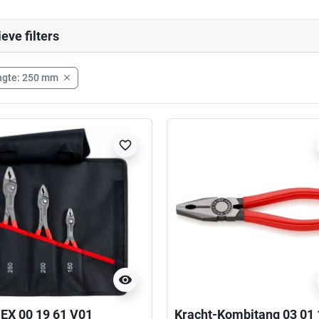
ieve filters
ngte: 250 mm

favorite_border
visibility
EX 00 19 61 V01
Kracht-Kombitang 03 01