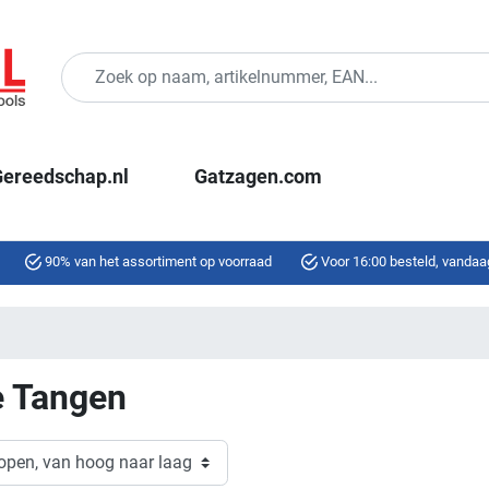
ereedschap.nl
Gatzagen.com
90% van het assortiment op voorraad
Voor 16:00 besteld, vandaa
e Tangen