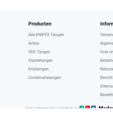
Producten
Infor
Alle KNIPEX Tangen
Verzen
Acties
Algeme
VDE Tangen
Over o
Sleuteltangen
Betali
Kniptangen
Retour
Combinatietangen
Bericht
Sitema
Bestell
Knipex-Tangen.nl is onderdeel van