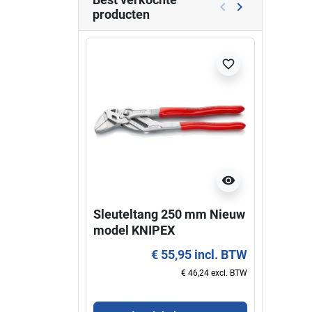
keyboard_arrow_left
keyboard_arrow_right
producten
Vorige
Volgende
Niet l
favorite_border
visibility
Sleuteltang 250 mm Nieuw
Super
model KNIPEX
KNIP
€ 55,95 incl. BTW
€ 46,24 excl. BTW