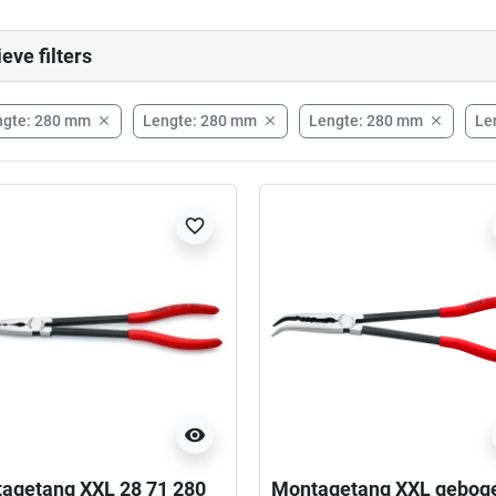
ieve filters
ngte: 280 mm
Lengte: 280 mm
Lengte: 280 mm
Le



favorite_border
visibility
agetang XXL 28 71 280
Montagetang XXL gebog