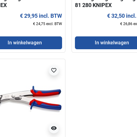
PEX
81 280 KNIPEX
€ 29,95 incl. BTW
€ 32,50 incl
€ 24,75 excl. BTW
€ 26,86 e
In winkelwagen
In winkelwagen
favorite_border
visibility