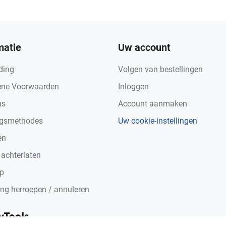
matie
Uw account
ding
Volgen van bestellingen
ne Voorwaarden
Inloggen
ns
Account aanmaken
ngsmethodes
Uw cookie-instellingen
en
 achterlaten
p
ing herroepen / annuleren