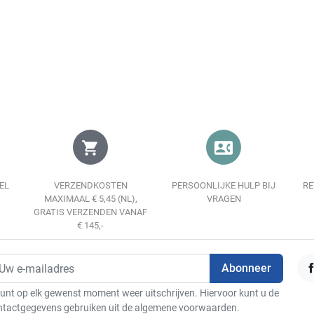
Weergave
In winkelwagen
shopping_cart
contact_phone
EL
VERZENDKOSTEN
PERSOONLIJKE HULP BIJ
RE
MAXIMAAL € 5,45 (NL),
VRAGEN
GRATIS VERZENDEN VANAF
€ 145,-
F
unt op elk gewenst moment weer uitschrijven. Hiervoor kunt u de
ntactgegevens gebruiken uit de algemene voorwaarden.