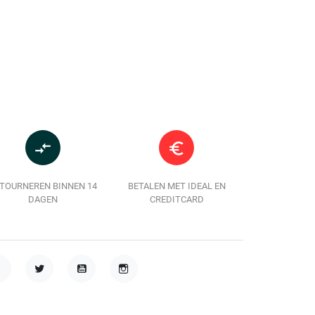
In winkelwagen
In winkelwag
compare_arrows
euro_symbol
TOURNEREN BINNEN 14
BETALEN MET IDEAL EN
DAGEN
CREDITCARD
acebook
Twitter
YouTube
Instagram