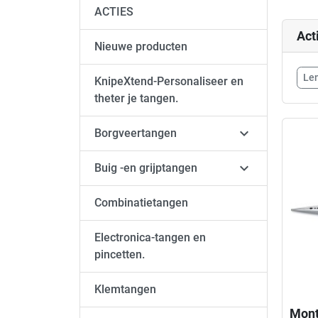
ACTIES
Act
Nieuwe producten
Le
KnipeXtend-Personaliseer en
theter je tangen.

Borgveertangen

Buig -en grijptangen
Combinatietangen
Electronica-tangen en
pincetten.
Klemtangen
Mont