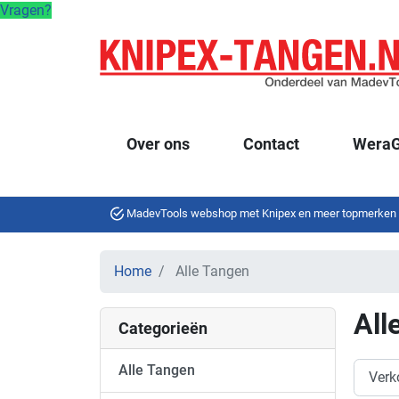
Vragen?
Over ons
Contact
WeraG
MadevTools webshop met Knipex en meer topmerken
Home
Alle Tangen
All
Categorieën
Alle Tangen