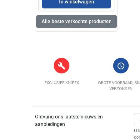
In winkelwagen
Alle beste verkochte producten
build
query_builder
EXCLUSIEF KNIPEX
GROTE VOORRAAD, SN
VERZONDEN
Ontvang ons laatste nieuws en
aanbiedingen
U k
co