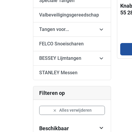
Speciale Tangen
Knab
55 2
Valbeveiligingsgereedschap

Tangen voor...
FELCO Snoeischaren

BESSEY Lijmtangen
STANLEY Messen
Filteren op
Alles verwijderen


Beschikbaar