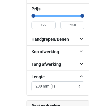
Prijs

Handgrepen/Benen

Kop afwerking

Tang afwerking
Lengte
Best verkochte