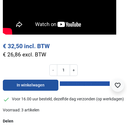
€ 32,50 incl. BTW
€ 26,86 excl. BTW
-
+
Deel deze tang op Whatsapp
favorite_border
In winkelwagen
checkmark
Voor 16.00 uur besteld, dezelfde dag verzonden (op werkdagen)
Voorraad: 3 artikelen
Delen