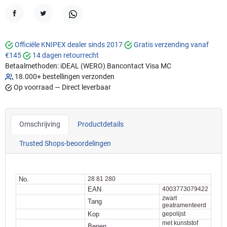
Delen
Tweet
WhatsApp
Officiële KNIPEX dealer sinds 2017
Gratis verzending vanaf
€145
14 dagen retourrecht
Betaalmethoden:
iDEAL (WERO)
Bancontact
Visa
MC
18.000+ bestellingen verzonden
Op voorraad — Direct leverbaar
Omschrijving
Productdetails
Trusted Shops-beoordelingen
No.
28 81 280
EAN
4003773079422
zwart
Tang
geatramenteerd
Kop
gepolijst
met kunststof
Benen