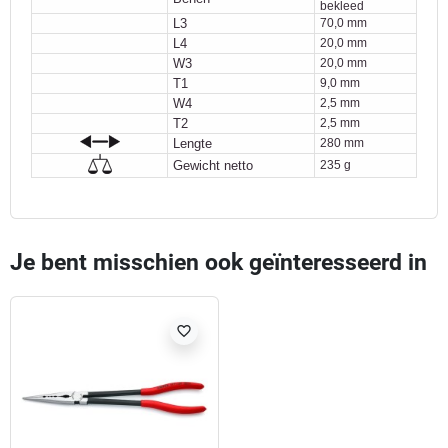
bekleed
L3
70,0 mm
L4
20,0 mm
W3
20,0 mm
T1
9,0 mm
W4
2,5 mm
T2
2,5 mm
Lengte
280 mm
Gewicht netto
235 g
Je bent misschien ook geïnteresseerd in
favorite_border