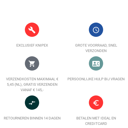
build
query_builder
EXCLUSIEF KNIPEX
GROTE VOORRAAD, SNEL
VERZONDEN
shopping_cart
contact_phone
VERZENDKOSTEN MAXIMAAL €
PERSOONLIJKE HULP BIJ VRAGEN
5,45 (NL), GRATIS VERZENDEN
VANAF € 145,-
compare_arrows
euro_symbol
RETOURNEREN BINNEN 14 DAGEN
BETALEN MET IDEAL EN
CREDITCARD