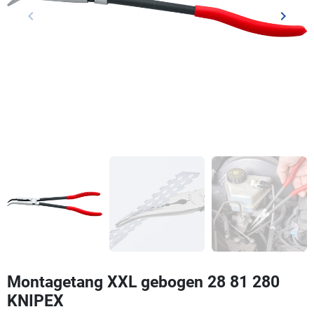
keyboard_arrow_left
keyboard_arrow_right
Vorige
Volgen
Montagetang XXL gebogen 28 81 280
KNIPEX