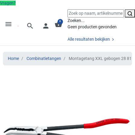
Vragen?
Zoeken...
0
menu
shopping_basket
search
person
Geen producten gevonden
Alle resultaten bekijken
Home
Combinatietangen
Montagetang XXL gebogen 28 81 