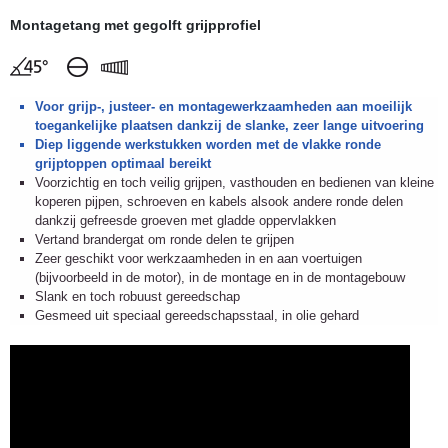
Montagetang
met gegolft grijpprofiel
Voor grijp-, justeer- en montagewerkzaamheden aan moeilijk
toegankelijke plaatsen dankzij de slanke, zeer lange uitvoering
Diep liggende werkstukken worden met de vlakke ronde
grijptoppen optimaal bereikt
Voorzichtig en toch veilig grijpen, vasthouden en bedienen van kleine
koperen pijpen, schroeven en kabels alsook andere ronde delen
dankzij gefreesde groeven met gladde oppervlakken
Vertand brandergat om ronde delen te grijpen
Zeer geschikt voor werkzaamheden in en aan voertuigen
(bijvoorbeeld in de motor), in de montage en in de montagebouw
Slank en toch robuust gereedschap
Gesmeed uit speciaal gereedschapsstaal, in olie gehard