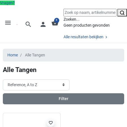
Vragen?
Zoeken...
0
menu
shopping_basket
search
person
Geen producten gevonden
Alle resultaten bekijken
Home
Alle Tangen
Alle Tangen
Filter
favorite_border