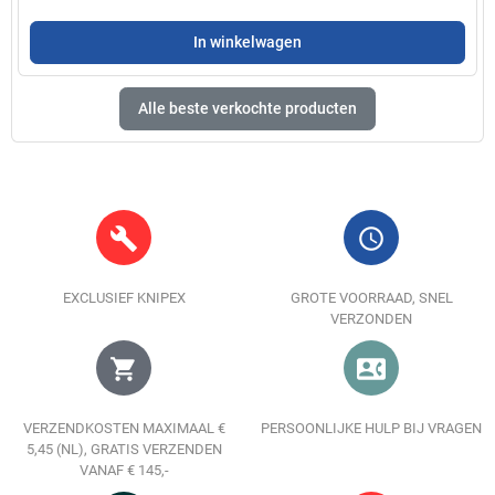
In winkelwagen
Alle beste verkochte producten
build
query_builder
EXCLUSIEF KNIPEX
GROTE VOORRAAD, SNEL
VERZONDEN
shopping_cart
contact_phone
VERZENDKOSTEN MAXIMAAL €
PERSOONLIJKE HULP BIJ VRAGEN
5,45 (NL), GRATIS VERZENDEN
VANAF € 145,-