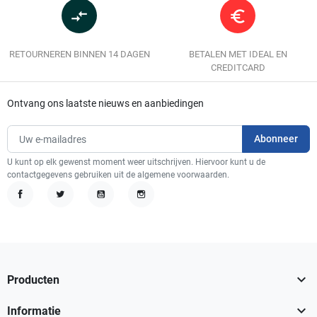
compare_arrows
euro_symbol
RETOURNEREN BINNEN 14 DAGEN
BETALEN MET IDEAL EN
CREDITCARD
Ontvang ons laatste nieuws en aanbiedingen
U kunt op elk gewenst moment weer uitschrijven. Hiervoor kunt u de
contactgegevens gebruiken uit de algemene voorwaarden.
Facebook
Twitter
YouTube
Instagram

Producten

Informatie