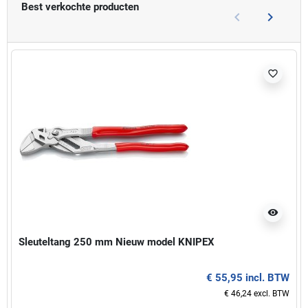
Best verkochte producten
keyboard_arrow_left
keyboard_arrow_right
Vorige
Volgend
favorite_border
visibility
Sleuteltang 250 mm Nieuw model KNIPEX
€ 55,95 incl. BTW
€ 46,24 excl. BTW