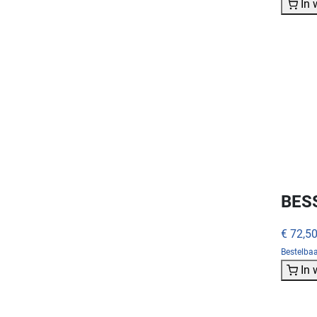
In
BES
€ 72,5
Bestelba
In