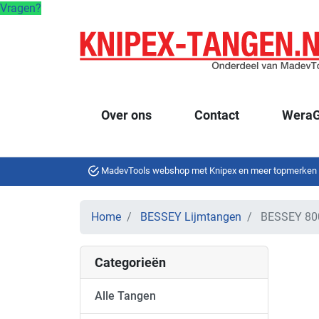
Vragen?
Over ons
Contact
WeraG
MadevTools webshop met Knipex en meer topmerken
Home
BESSEY Lijmtangen
BESSEY 80
Categorieën
Alle Tangen