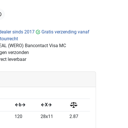
hatsApp
dealer sinds 2017
Gratis verzending vanaf
tourrecht
EAL (WERO)
Bancontact
Visa
MC
ngen verzonden
ect leverbaar
←b→
←X→
120
28x11
2.87