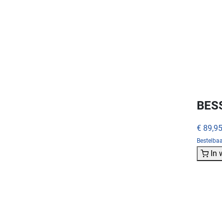
BES
€ 89,9
Bestelba
In