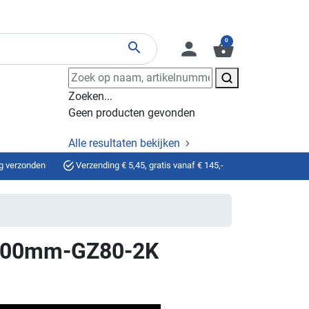
0
person
shopping_basket
search
Zoeken...
Geen producten gevonden
Alle resultaten bekijken
g verzonden
Verzending € 5,45, gratis vanaf € 145,-
800mm-GZ80-2K