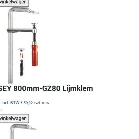
 winkelwagen
SEY 800mm-GZ80 Lijmklem
0
incl. BTW
€ 59,92
excl. BTW
ar
 winkelwagen