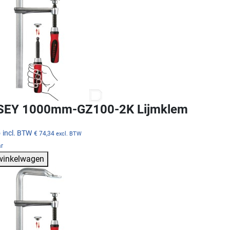
SEY 1000mm-GZ100-2K Lijmklem
5
incl. BTW
€ 74,34
excl. BTW
ar
 winkelwagen