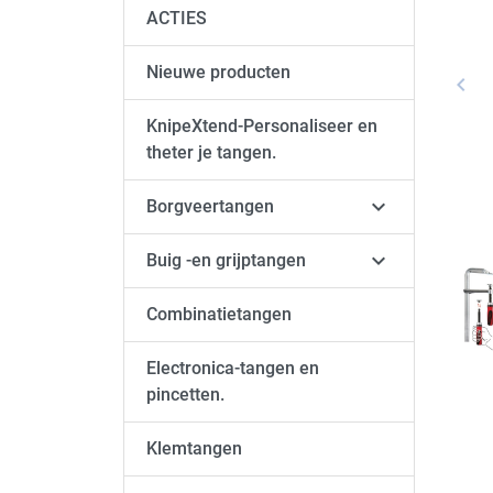
ACTIES
Nieuwe producten
keyboard_arrow_left
Vori
KnipeXtend-Personaliseer en
theter je tangen.

Borgveertangen

Buig -en grijptangen
Combinatietangen
Electronica-tangen en
pincetten.
Klemtangen