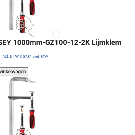
SEY 1000mm-GZ100-12-2K Lijmklem
5
incl. BTW
€ 57,81
excl. BTW
ar
 winkelwagen