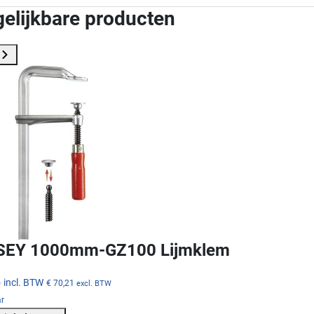
gelijkbare producten
SEY 1000mm-GZ100 Lijmklem
5
incl. BTW
€ 70,21
excl. BTW
ar