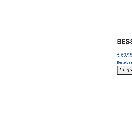
BES
€ 69,9
Bestelba
In