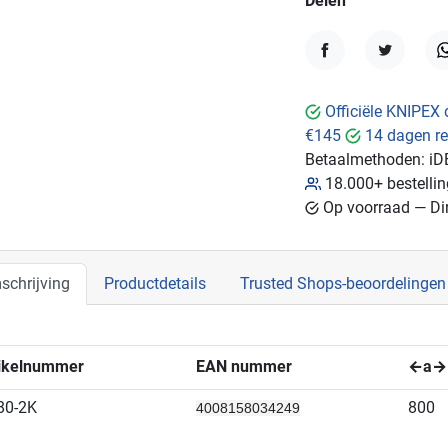
Delen
Delen
Tweet
W
Officiële KNIPEX 
€145
14 dagen re
Betaalmethoden:
iD
18.000+ bestelli
Op voorraad — Dir
schrijving
Productdetails
Trusted Shops-beoordelingen
tikelnummer
EAN nummer
←a→
80-2K
800
4008158034249