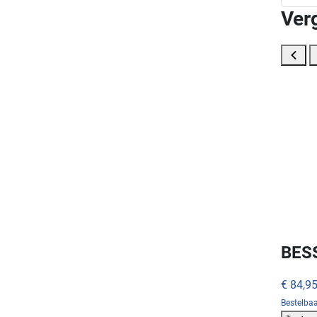
Ver
BES
€ 84,9
Bestelba