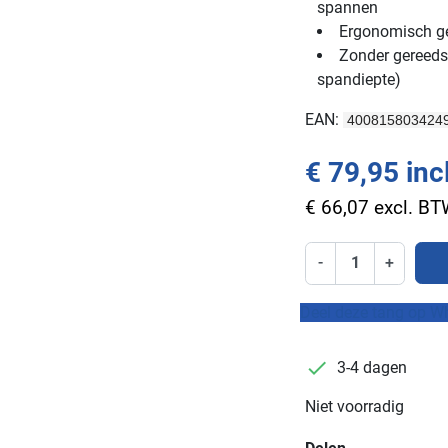
spannen
Ergonomisch g
Zonder gereeds
spandiepte)
EAN:
400815803424
€ 79,95 inc
€ 66,07 excl. B
-
+
Deel deze tang op W
checkmark
3-4 dagen
Niet voorradig