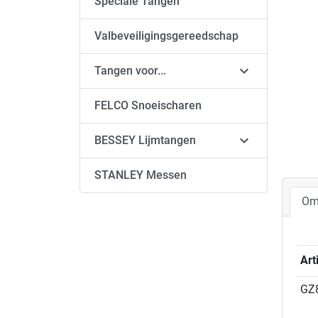
Speciale Tangen
Valbeveiligingsgereedschap

Tangen voor...
FELCO Snoeischaren

BESSEY Lijmtangen
STANLEY Messen
Om
Ar
GZ