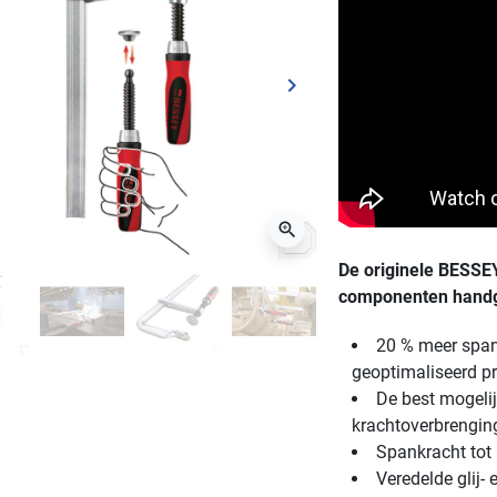
keyboard_arrow_right
ge
Volgende
zoom_in
De originele BESSEY
componenten hand
20 % meer span
geoptimaliseerd pr
De best mogelij
krachtoverbrenging
Spankracht tot
Veredelde glij-