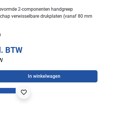
evormde 2-componenten handgreep
chap verwisselbare drukplaten (vanaf 80 mm
9
l. BTW
TW
In winkelwagen
hatsapp
favorite_border