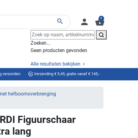
0
person
shopping_basket
search
Zoeken...
Geen producten gevonden
Alle resultaten bekijken
g verzonden
Verzending € 5,45, gratis vanaf € 145,-
met hefboomoverbrenging
RDI Figuurschaar
ra lang