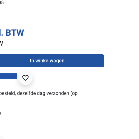
05
l. BTW
TW
In winkelwagen
hatsapp
favorite_border
besteld, dezelfde dag verzonden (op
n