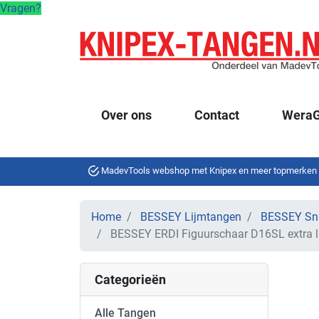
Vragen?
Over ons
Contact
WeraG
MadevTools webshop met Knipex en meer topmerken
Home
BESSEY Lijmtangen
BESSEY Sni
BESSEY ERDI Figuurschaar D16SL extra 
Categorieën
Alle Tangen