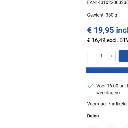
EAN: 40102200323
Gewicht: 380 g
€ 19,95 inc
€ 16,49 excl. B
-
+
Deel deze tang op W
checkmark
Voor 16.00 uur 
werkdagen)
Voorraad: 7 artikele
Delen