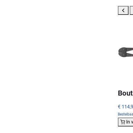
Bout
€ 114,
Bestelba
In