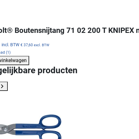
lt® Boutensnijtang 71 02 200 T KNIPEX 
0
incl. BTW
€ 37,60
excl. BTW
ad (1)
 winkelwagen
gelijkbare producten