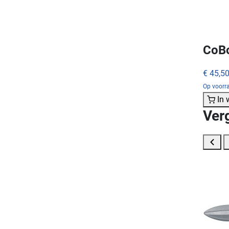
CoBo
€ 45,5
Op voorra
In
Ver