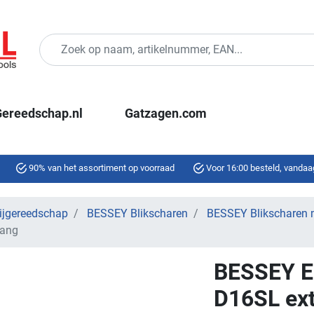
ereedschap.nl
Gatzagen.com
90% van het assortiment op voorraad
Voor 16:00 besteld, vandaa
jgereedschap
BESSEY Blikscharen
BESSEY Blikscharen 
lang
BESSEY E
D16SL ext