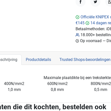
Delen
Tweet
W
Officiële KNIPEX 
€145
14 dagen re
Betaalmethoden:
iD
18.000+ bestelli
Op voorraad — Dir
schrijving
Productdetails
Trusted Shops-beoordelingen
Maximale plaatdikte bij een treksterkte
400N/mm2
600N/mm2
800N/mm2
1,0 mm
0,8 mm
0,5 mm
ten die dit kochten, bestelden ook