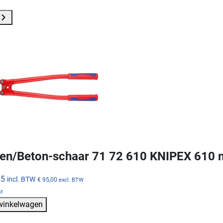
en/Beton-schaar 71 72 610 KNIPEX 610
95
incl. BTW
€ 95,00
excl. BTW
ar
 winkelwagen