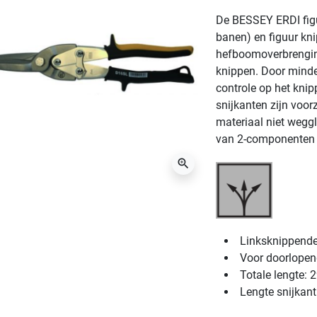
De BESSEY ERDI fig
banen) en figuur kn
hefboomoverbrenging
knippen. Door minder
controle op het knip
snijkanten zijn voo
materiaal niet weggl
van 2-componenten ma
zoom_in
Linksknippende
Voor doorlopen
Totale lengte:
Lengte snijkan