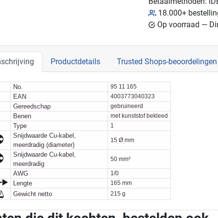
Betaalmethoden:
iD
18.000+ bestelli
Op voorraad — Dir
schrijving
Productdetails
Trusted Shops-beoordelingen
No.
95 11 165
EAN
4003773040323
Gereedschap
gebruineerd
Benen
met kunststof bekleed
Type
1
Snijdwaarde Cu-kabel,
15 Ø mm
meerdradig (diameter)
Snijdwaarde Cu-kabel,
50 mm²
meerdradig
AWG
1/0
Lengte
165 mm
Gewicht netto
215 g