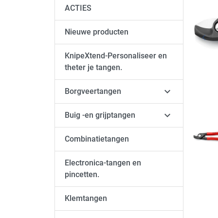
ACTIES
Nieuwe producten
keyboard_arrow_left
Vori
KnipeXtend-Personaliseer en
theter je tangen.

Borgveertangen

Buig -en grijptangen
Combinatietangen
Electronica-tangen en
pincetten.
Klemtangen