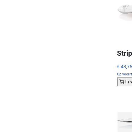
Stri
€ 43,7
Op voorra
In