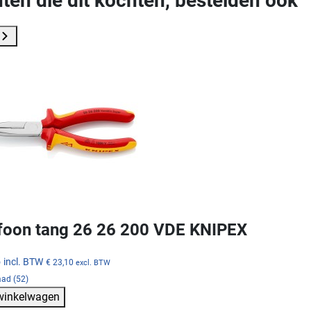
ten die dit kochten, bestelden ook
foon tang 26 26 200 VDE KNIPEX
5
incl. BTW
€ 23,10
excl. BTW
aad (52)
 winkelwagen