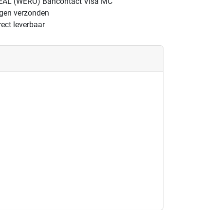
EAL (WERO)
Bancontact
Visa
MC
ngen verzonden
ect leverbaar