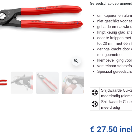
Gereedschap gebruineerd,
om koperen en alum
niet geschikt voor 
keyboard_arrow_right
ge
Volgende
geharde en nauwkeur
knipt keurig glad af
door te knippen met
tot 20 mm met één 
geringe kracht door
mesgeometrie
zoom_in
klembeveiliging vo
verstelbaar schroefs
Speciaal gereedschap
Snijdwaarde Cu-ka
meerdradig (diame
Snijdwaarde Cu-ka
meerdradig
€ 27,50 inc