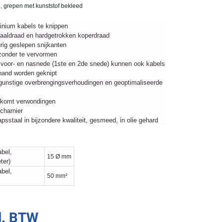
 grepen met kunststof bekleed
inium kabels te knippen
staaldraad en hardgetrokken koperdraad
ig geslepen snijkanten
 zonder te vervormen
 voor- en nasnede (1ste en 2de snede) kunnen ook kabels
hand worden geknipt
 gunstige overbrengingsverhoudingen en geoptimaliseerde
orkomt verwondingen
charnier
sstaal in bijzondere kwaliteit, gesmeed, in olie gehard
bel,
15 Ø mm
ter)
bel,
50 mm²
l. BTW