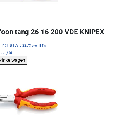
foon tang 26 16 200 VDE KNIPEX
0
incl. BTW
€ 22,73
excl. BTW
aad (35)
 winkelwagen