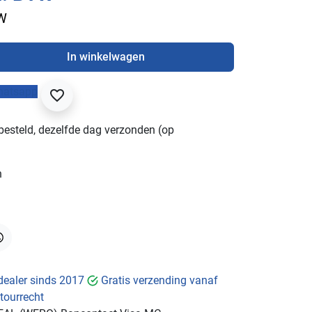
TW
In winkelwagen
hatsapp
favorite_border
besteld, dezelfde dag verzonden (op
n
hatsApp
dealer sinds 2017
Gratis verzending vanaf
tourrecht