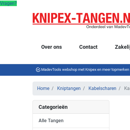
Vragen?
Over ons
Contact
Zakeli
MadevTools webshop met Knipex en meer topmerken
Home
Kniptangen
Kabelscharen
Ka
Categorieën
Alle Tangen