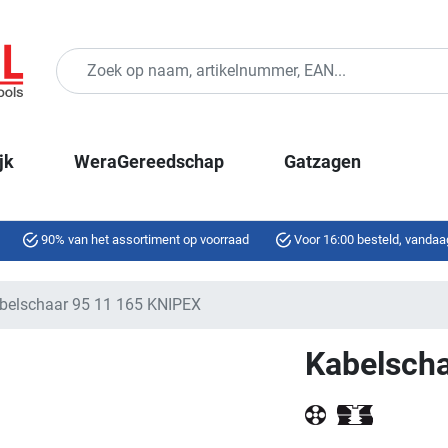
jk
WeraGereedschap
Gatzagen
90% van het assortiment op voorraad
Voor 16:00 besteld, vandaa
belschaar 95 11 165 KNIPEX
Kabelsch