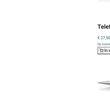
Tele
€ 27,5
Op voorr
In