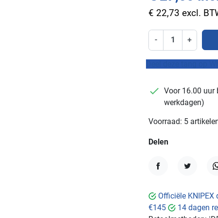
€ 22,73 excl. B
-
+
Deel deze tang op W
checkmark
Voor 16.00 uur 
werkdagen)
Voorraad: 5 artikele
Delen
Delen
Tweet
W
Officiële KNIPEX 
€145
14 dagen re