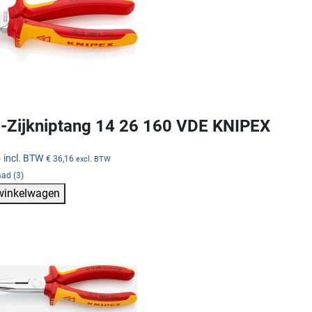
p-Zijkniptang 14 26 160 VDE KNIPEX
5
incl. BTW
€ 36,16
excl. BTW
ad (3)
 winkelwagen