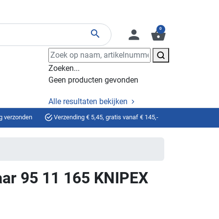
0
person
shopping_basket
search
Zoeken...
Geen producten gevonden
Alle resultaten bekijken
g verzonden
Verzending € 5,45, gratis vanaf € 145,-
aar 95 11 165 KNIPEX