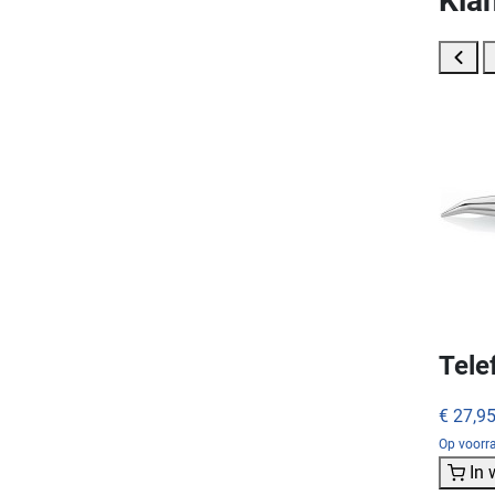
Klan
Tele
€ 27,9
Op voorr
In