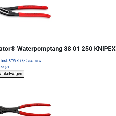
gator® Waterpomptang 88 01 250 KNIPEX
5
incl. BTW
€ 16,49
excl. BTW
ad (7)
 winkelwagen