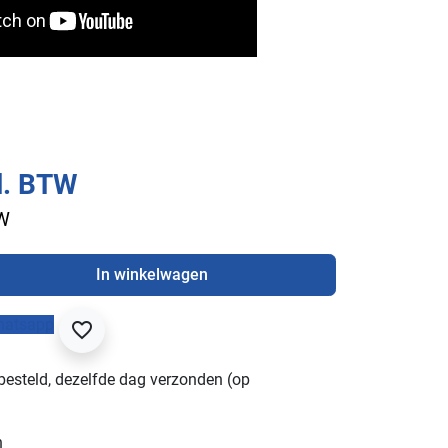
l. BTW
TW
In winkelwagen
hatsapp
favorite_border
besteld, dezelfde dag verzonden (op
n