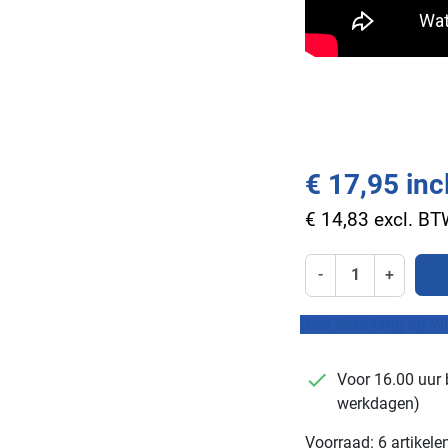
€ 17,95 inc
€ 14,83 excl. B
-
+
Deel deze tang op W
checkmark
Voor 16.00 uur 
werkdagen)
Voorraad: 6 artikele