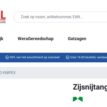
jk
WeraGereedschap
Gatzagen
90% van het assortiment op voorraad
Voor 16:00 besteld, vandaa
80 KNIPEX
Zijsnijta