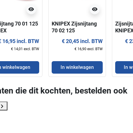
visibility
visibility
ijtang 70 01 125
KNIPEX Zijsnijtang
Zijsnij
PEX
70 02 125
KNIPE
KnipeXtend
€ 16,95 incl. BTW
€ 20,45 incl. BTW
€ 2
€ 14,01 excl. BTW
€ 16,90 excl. BTW
n winkelwagen
In winkelwagen
In 
ten die dit kochten, bestelden ook