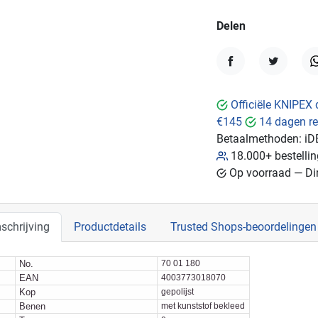
Delen
Delen
Tweet
W
Officiële KNIPEX 
€145
14 dagen re
Betaalmethoden:
iD
18.000+ bestelli
Op voorraad — Dir
schrijving
Productdetails
Trusted Shops-beoordelingen
No.
70 01 180
EAN
4003773018070
Kop
gepolijst
Benen
met kunststof bekleed