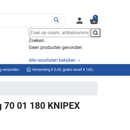
0
person
shopping_basket
search
Zoeken...
Geen producten gevonden
Alle resultaten bekijken
g verzonden
Verzending € 5,45, gratis vanaf € 145,-
ng 70 01 180 KNIPEX