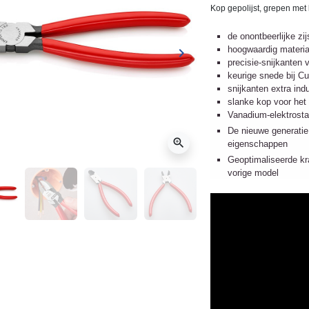
Kop gepolijst, grepen met
de onontbeerlijke zij
hoogwaardig materia
keyboard_arrow_right
ge
Volgende
precisie-snijkanten 
keurige snede bij C
snijkanten extra ind
slanke kop voor het 
Vanadium-elektrosta
De nieuwe generati
zoom_in
eigenschappen
Geoptimaliseerde kr
vorige model