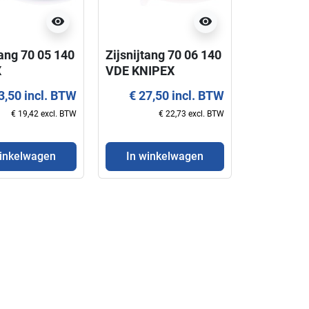
visibility
visibility
tang 70 05 140
Zijsnijtang 70 06 140
Super Kni
X
VDE KNIPEX
140 XL K
3,50 incl. BTW
€ 27,50 incl. BTW
€ 24,
€ 19,42 excl. BTW
€ 22,73 excl. BTW
winkelwagen
In winkelwagen
In win