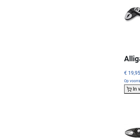
Alli
€ 19,9
Op voorra
In