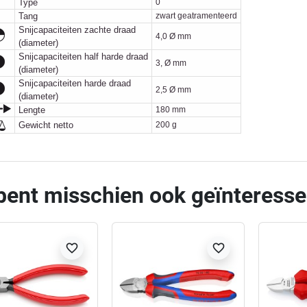
Type
0
Tang
zwart geatramenteerd
Snijcapaciteiten zachte draad
4,0 Ø mm
(diameter)
Snijcapaciteiten half harde draad
3, Ø mm
(diameter)
Snijcapaciteiten harde draad
2,5 Ø mm
(diameter)
Lengte
180 mm
Gewicht netto
200 g
bent misschien ook geïnteresse
favorite_border
favorite_border