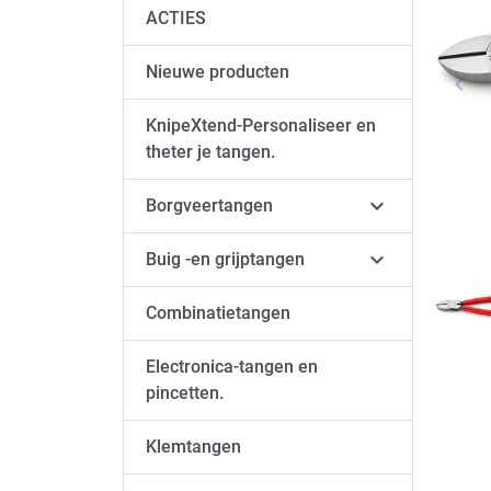
ACTIES
Nieuwe producten
keyboard_arrow_left
Vori
KnipeXtend-Personaliseer en
theter je tangen.

Borgveertangen

Buig -en grijptangen
Combinatietangen
Electronica-tangen en
pincetten.
Klemtangen