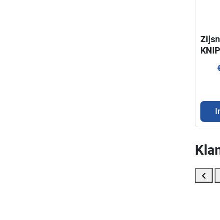
Zijsn
KNI
I
Klan