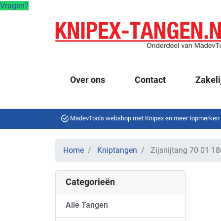
Vragen?
Over ons
Contact
Zakeli
MadevTools webshop met Knipex en meer topmerken
Home
Kniptangen
Zijsnijtang 70 01 1
Categorieën
Alle Tangen