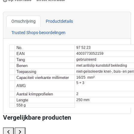
Omschrijving
Productdetails
Trusted Shops-beoordelingen
No.
97 52 23
EAN
4003773052159
Tang
gebruineerd
Benen
met antislip kunststof bekleding
Toepassing
niet-geïsoleerde knel-, buis- en p
Capaciteit vierkante millimeter
16/25 mm²
5 + 3
AWG
Aantal krimpprofielen
2
Lengte
250 mm
558 g
Vergelijkbare producten