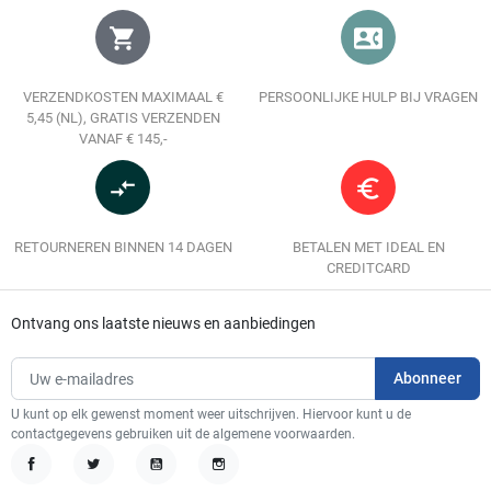
shopping_cart
contact_phone
VERZENDKOSTEN MAXIMAAL €
PERSOONLIJKE HULP BIJ VRAGEN
5,45 (NL), GRATIS VERZENDEN
VANAF € 145,-
compare_arrows
euro_symbol
RETOURNEREN BINNEN 14 DAGEN
BETALEN MET IDEAL EN
CREDITCARD
Ontvang ons laatste nieuws en aanbiedingen
U kunt op elk gewenst moment weer uitschrijven. Hiervoor kunt u de
contactgegevens gebruiken uit de algemene voorwaarden.
Facebook
Twitter
YouTube
Instagram