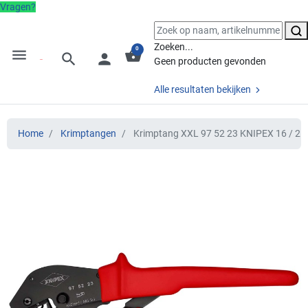
Vragen?
Zoeken...
0
menu
shopping_basket
search
person
Geen producten gevonden
Alle resultaten bekijken
Home
Krimptangen
Krimptang XXL 97 52 23 KNIPEX 16 / 2