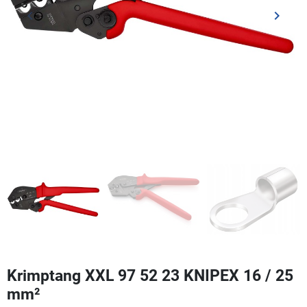
keyboard_arrow_left
keyboard_arrow_right
Vorige
Volgen
Krimptang XXL 97 52 23 KNIPEX 16 / 25
mm²