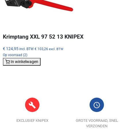
Krimptang XXL 97 52 13 KNIPEX
€ 124,95
incl. BTW
€ 103,26
excl. BTW
Op voorraad (2)
In winkelwagen
build
query_builder
EXCLUSIEF KNIPEX
GROTE VOORRAAD, SNEL
VERZONDEN