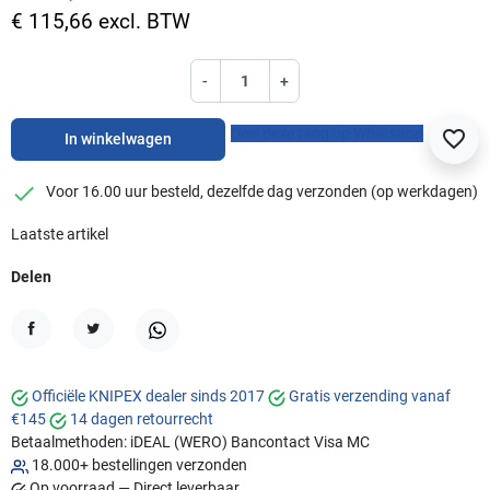
€ 115,66 excl. BTW
-
+
Deel deze tang op Whatsapp
favorite_border
In winkelwagen
checkmark
Voor 16.00 uur besteld, dezelfde dag verzonden (op werkdagen)
Laatste artikel
Delen
Delen
Tweet
WhatsApp
Officiële KNIPEX dealer sinds 2017
Gratis verzending vanaf
€145
14 dagen retourrecht
Betaalmethoden:
iDEAL (WERO)
Bancontact
Visa
MC
18.000+ bestellingen verzonden
Op voorraad — Direct leverbaar