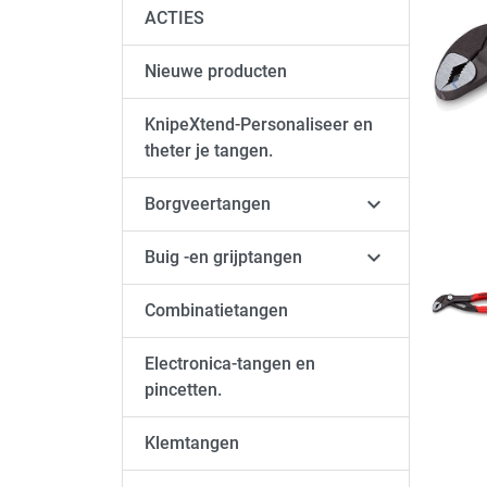
ACTIES
Nieuwe producten
keyboard_arrow_left
Vori
KnipeXtend-Personaliseer en
theter je tangen.

Borgveertangen

Buig -en grijptangen
Combinatietangen
Electronica-tangen en
pincetten.
Klemtangen