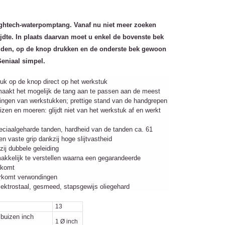
htech-waterpomptang. Vanaf nu niet meer zoeken
ijdte. In plaats daarvan moet u enkel de bovenste bek
uden, op de knop drukken en de onderste bek gewoon
eniaal simpel.
ruk op de knop direct op het werkstuk
g maakt het mogelijk de tang aan te passen aan de meest
ingen van werkstukken; prettige stand van de handgrepen
zen en moeren: glijdt niet van het werkstuk af en werkt
eciaalgeharde tanden, hardheid van de tanden ca. 61
 vaste grip dankzij hoge slijtvastheid
zij dubbele geleiding
makkelijk te verstellen waarna een gegarandeerde
 komt
orkomt verwondingen
ktrostaal, gesmeed, stapsgewijs oliegehard
13
 buizen inch
1 Ø inch