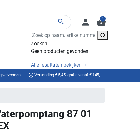
0
person
shopping_basket
search
Zoeken...
Geen producten gevonden
Alle resultaten bekijken
g verzonden
Verzending € 5,45, gratis vanaf € 145,-
aterpomptang 87 01
EX