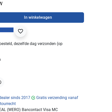
TW
In winkelwagen
hatsapp
favorite_border
besteld, dezelfde dag verzonden (op
n
hatsApp
dealer sinds 2017
Gratis verzending vanaf
tourrecht
EAL (WERO)
Bancontact
Visa
MC