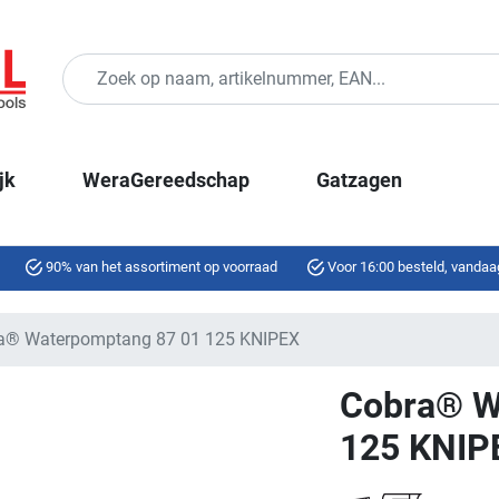
jk
WeraGereedschap
Gatzagen
90% van het assortiment op voorraad
Voor 16:00 besteld, vandaa
a® Waterpomptang 87 01 125 KNIPEX
Cobra® W
125 KNIP