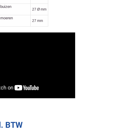
 buizen
27 Ø mm
r moeren
27 mm
l. BTW