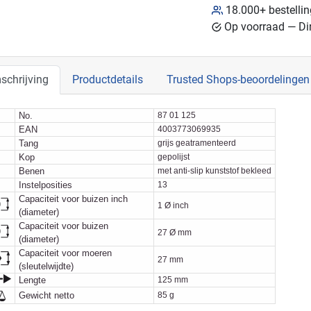
18.000+ bestelli
Op voorraad — Dir
schrijving
Productdetails
Trusted Shops-beoordelingen
No.
87 01 125
EAN
4003773069935
Tang
grijs geatramenteerd
Kop
gepolijst
Benen
met anti-slip kunststof bekleed
Instelposities
13
Capaciteit voor buizen inch
1 Ø inch
(diameter)
Capaciteit voor buizen
27 Ø mm
(diameter)
Capaciteit voor moeren
27 mm
(sleutelwijdte)
Lengte
125 mm
Gewicht netto
85 g