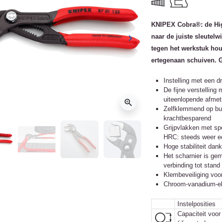
KNIPEX Cobra®: de Hig
keyboard_arrow_right
naar de juiste sleutelw
ge
Volgende
tegen het werkstuk ho
ertegenaan schuiven. G
Instelling met een d
De fijne verstellin
uiteenlopende afmet
zoom_in
Zelfklemmend op bui
krachtbesparend
Grijpvlakken met sp
HRC: steeds weer een
Hoge stabiliteit dank
Het scharnier is ge
verbinding tot stand
Klembeveiliging vo
Chroom-vanadium-ele
Instelposities
Capaciteit voor