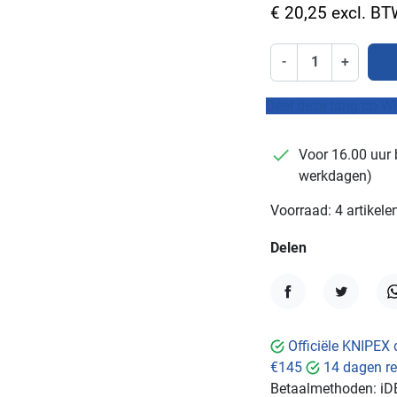
€ 20,25 excl. B
-
+
Deel deze tang op W
checkmark
Voor 16.00 uur 
werkdagen)
Voorraad: 4 artikele
Delen
Delen
Tweet
W
Officiële KNIPEX 
€145
14 dagen re
Betaalmethoden:
iD