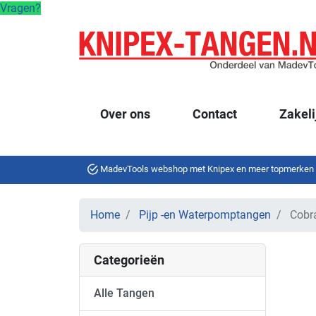
Vragen?
Over ons
Contact
Zakeli
MadevTools webshop met Knipex en meer topmerken
Home
Pijp -en Waterpomptangen
Cobr
Categorieën
Alle Tangen