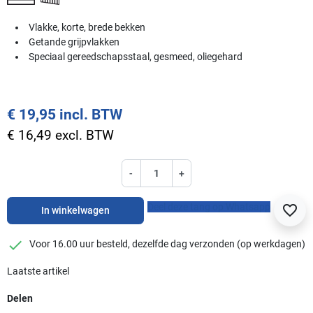
Vlakke, korte, brede bekken
Getande grijpvlakken
Speciaal gereedschapsstaal, gesmeed, oliegehard
€ 19,95 incl. BTW
€ 16,49 excl. BTW
-
+
Deel deze tang op Whatsapp
favorite_border
In winkelwagen
checkmark
Voor 16.00 uur besteld, dezelfde dag verzonden (op werkdagen)
Laatste artikel
Delen