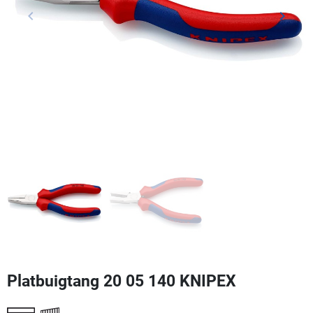
keyboard_arrow_left
keyboard_arrow_right
Vorige
Volgen
Platbuigtang 20 05 140 KNIPEX