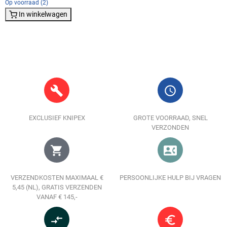
Op voorraad (2)
In winkelwagen
build
query_builder
EXCLUSIEF KNIPEX
GROTE VOORRAAD, SNEL
VERZONDEN
shopping_cart
contact_phone
VERZENDKOSTEN MAXIMAAL €
PERSOONLIJKE HULP BIJ VRAGEN
5,45 (NL), GRATIS VERZENDEN
VANAF € 145,-
compare_arrows
euro_symbol