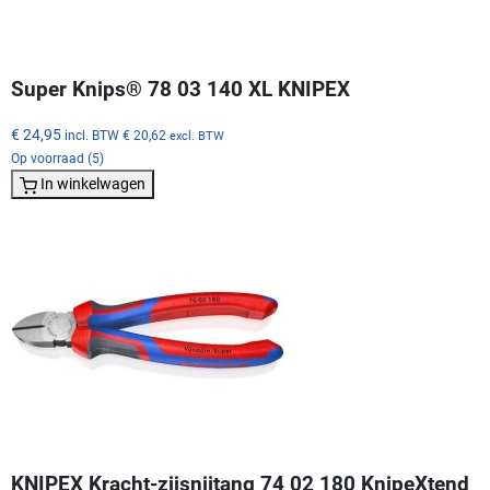
Super Knips® 78 03 140 XL KNIPEX
€ 24,95
incl. BTW
€ 20,62
excl. BTW
Op voorraad (5)
In winkelwagen
KNIPEX Kracht-zijsnijtang 74 02 180 KnipeXtend