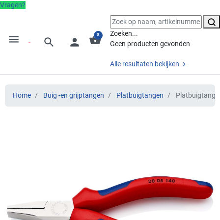
Vragen?
Zoeken...
0
menu
shopping_basket
search
person
Geen producten gevonden
Alle resultaten bekijken
Home
Buig -en grijptangen
Platbuigtangen
Platbuigtang 