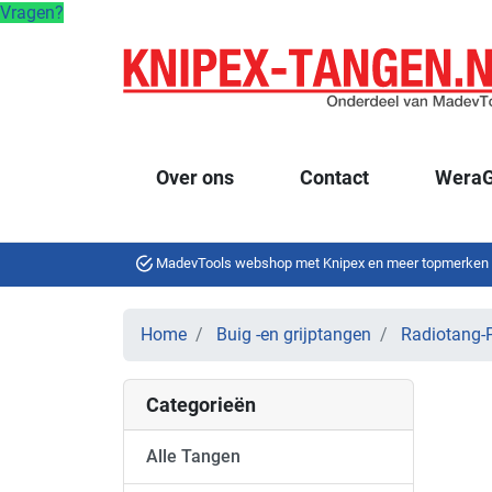
Vragen?
Over ons
Contact
WeraG
MadevTools webshop met Knipex en meer topmerken
Home
Buig -en grijptangen
Radiotang-P
Categorieën
Alle Tangen