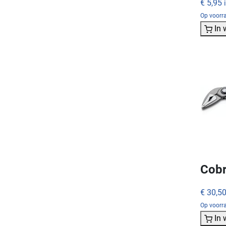
€ 5,95
Op voorr
In
Cobr
€ 30,5
Op voorra
In