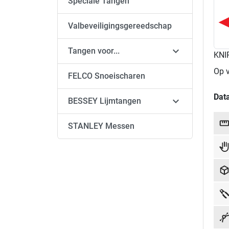
Speciale Tangen
Valbeveiligingsgereedschap

Tangen voor...
KNI
Op 
FELCO Snoeischaren
Dat

BESSEY Lijmtangen
STANLEY Messen