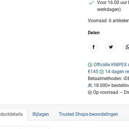
checkmark
Voor 16.00 uur 
werkdagen)
Voorraad: 6 artikele
Delen
Delen
Tweet
W
Officiële KNIPEX 
€145
14 dagen re
Betaalmethoden:
iD
18.000+ bestelli
Op voorraad — Dir
ductdetails
Bijlagen
Trusted Shops-beoordelingen