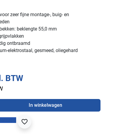
voor zeer fijne montage-, buig- en
eden
 bekken: beklengte 55,0 mm
grijpvlakken
ldig ontbraamd
m-elektrostaal, gesmeed, oliegehard
l. BTW
TW
In winkelwagen
hatsapp
favorite_border