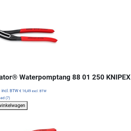
gator® Waterpomptang 88 01 250 KNIPEX
5
incl. BTW
€ 16,49
excl. BTW
ad (7)
 winkelwagen