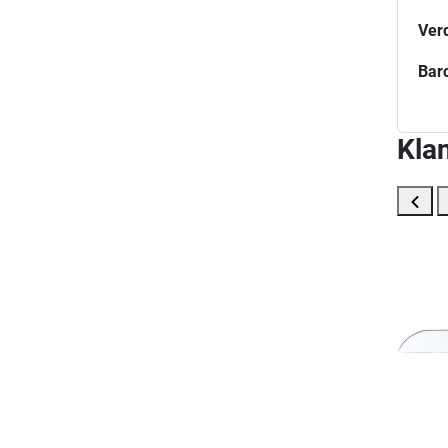
Ver
Bar
Klan