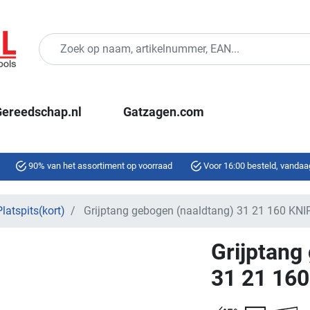
ereedschap.nl
Gatzagen.com
90% van het assortiment op voorraad
Voor 16:00 besteld, vandaa
latspits(kort)
Grijptang gebogen (naaldtang) 31 21 160 KNI
Grijptang
31 21 16