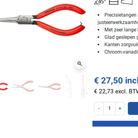
Precisietangen 
justeerwerkzaamh
keyboard_arrow_right
ge
Volgende
Met zeer lange
Glad geslepen 
Kanten zorgvu
Chroom-vanadiu
zoom_in
€ 27,50 inc
€ 22,73 excl. B
-
+
Deel deze tang op W