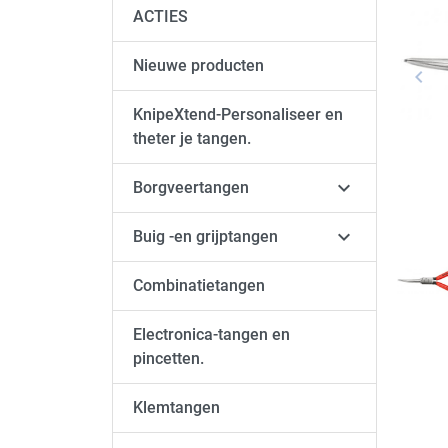
ACTIES
Nieuwe producten
keyboard_arrow_left
Vori
KnipeXtend-Personaliseer en
theter je tangen.

Borgveertangen

Buig -en grijptangen
Combinatietangen
Electronica-tangen en
pincetten.
Klemtangen