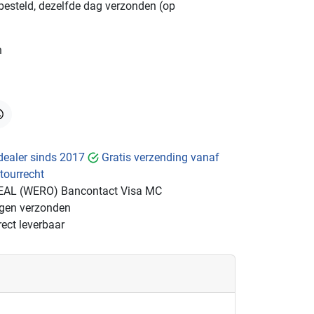
besteld, dezelfde dag verzonden (op
n
hatsApp
dealer sinds 2017
Gratis verzending vanaf
tourrecht
EAL (WERO)
Bancontact
Visa
MC
ngen verzonden
ect leverbaar