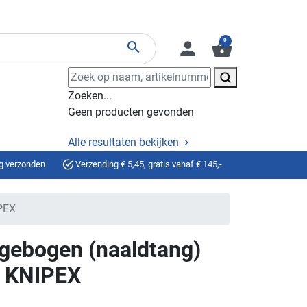
0
person
shopping_basket
search
Zoeken...
Geen producten gevonden
Alle resultaten bekijken
g verzonden
Verzending € 5,45, gratis vanaf € 145,-
PEX
 gebogen (naaldtang)
0 KNIPEX