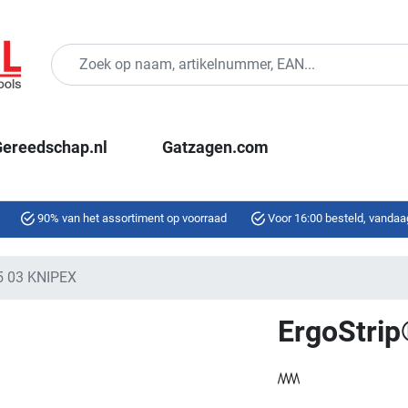
ereedschap.nl
Gatzagen.com
90% van het assortiment op voorraad
Voor 16:00 besteld, vandaa
5 03 KNIPEX
ErgoStri