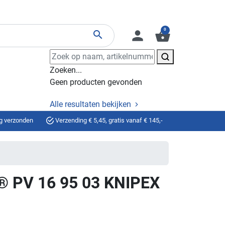
0
person
shopping_basket
search
Zoeken...
Geen producten gevonden
Alle resultaten bekijken
g verzonden
Verzending € 5,45, gratis vanaf € 145,-
p® PV 16 95 03 KNIPEX