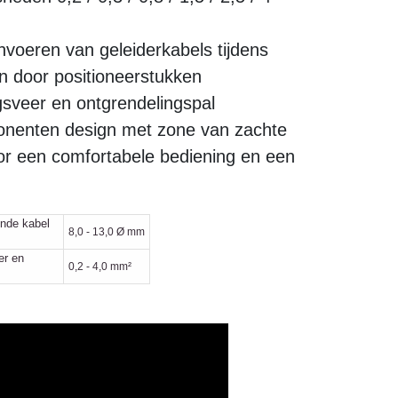
voeren van geleiderkabels tijdens
en door positioneerstukken
sveer en ontgrendelingspal
enten design met zone van zachte
or een comfortabele bediening en een
onde kabel
8,0 - 13,0 Ø mm
er en
0,2 - 4,0 mm²