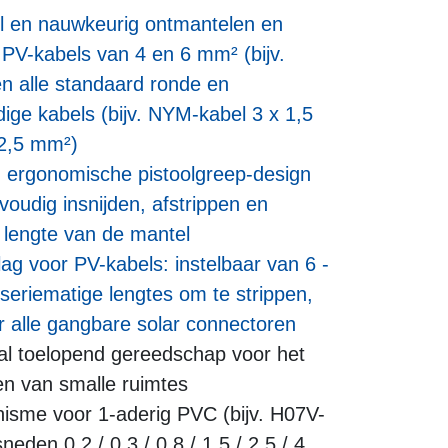
el en nauwkeurig ontmantelen en
 PV-kabels van 4 en 6 mm² (bijv.
n alle standaard ronde en
ige kabels (bijv. NYM-kabel 3 x 1,5
 2,5 mm²)
, ergonomische pistoolgreep-design
voudig insnijden, afstrippen en
e lengte van de mantel
g voor PV-kabels: instelbaar van 6 -
eriematige lengtes om te strippen,
r alle gangbare solar connectoren
l toelopend gereedschap voor het
en van smalle ruimtes
isme voor 1-aderig PVC (bijv. H07V-
eden 0,2 / 0,3 / 0,8 / 1,5 / 2,5 / 4