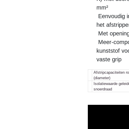
mm²
Eenvoudig in
het afstripp
Met opening
Meer-compon
kunststof vo
vaste grip
Afstripcapaciteiten r
(diameter)
Isolatiewaarde geleid
snoerdraad