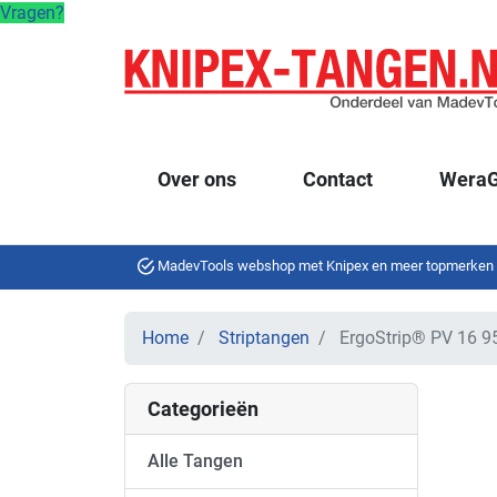
Vragen?
Over ons
Contact
WeraG
MadevTools webshop met Knipex en meer topmerken
Home
Striptangen
ErgoStrip® PV 16 9
Categorieën
Alle Tangen