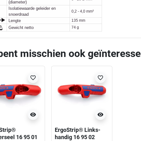
(diameter)
Isolatiewaarde geleider en
0,2 - 4,0 mm²
snoerdraad
Lengte
135 mm
Gewicht netto
74 g
bent misschien ook geïnteresse
favorite_border
favorite_border
visibility
visibility
Strip®
ErgoStrip® Links-
erseel 16 95 01
handig 16 95 02