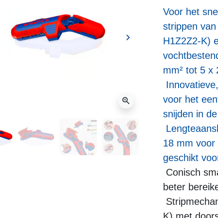
Voor het sn
strippen van
keyboard_arrow_right
H1Z2Z2-K) e
ge
Volgende
vochtbestend
mm² tot 5 x
Innovatieve
voor het een
zoom_in
snijden in d
Lengteaansla
18 mm voor s
geschikt voo
Conisch sma
beter bereik
Stripmechan
K) met doorsn