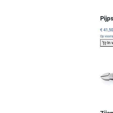
Pijp
€ 41,5
Op voorra
In