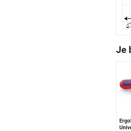
Je 
Ergo
Univ