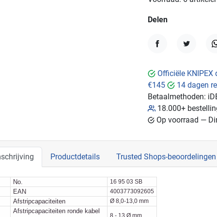
Delen
Delen
Tweet
W
Officiële KNIPEX 
€145
14 dagen re
Betaalmethoden:
iD
18.000+ bestelli
Op voorraad — Dir
schrijving
Productdetails
Trusted Shops-beoordelingen
No.
16 95 03 SB
EAN
4003773092605
Afstripcapaciteiten
Ø 8,0-13,0 mm
Afstripcapaciteiten ronde kabel
8 - 13 Ø mm