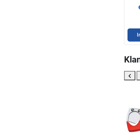
KNIP
rech
I
Klan