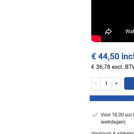
€ 44,50 inc
€ 36,78 excl. B
-
+
Deel deze tang op W
checkmark
Voor 16.00 uur 
werkdagen)
Voorraad: 6 artikele