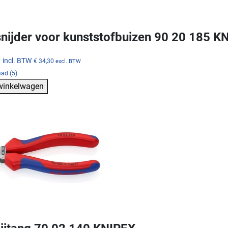
snijder voor kunststofbuizen 90 20 185 K
0
incl. BTW
€ 34,30
excl. BTW
ad (5)
 winkelwagen