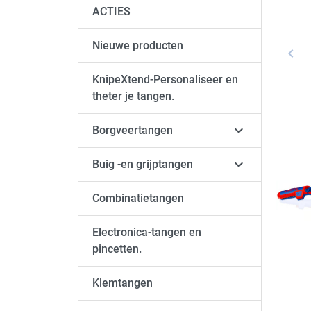
ACTIES
Nieuwe producten
keyboard_arrow_left
Vori
KnipeXtend-Personaliseer en
theter je tangen.

Borgveertangen

Buig -en grijptangen
Combinatietangen
Electronica-tangen en
pincetten.
Klemtangen