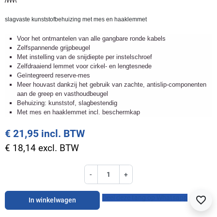
slagvaste kunststofbehuizing met mes en haaklemmet
Voor het ontmantelen van alle gangbare ronde kabels
Zelfspannende grijpbeugel
Met instelling van de snijdiepte per instelschroef
Zelfdraaiend lemmet voor cirkel- en lengtesnede
Geïntegreerd reserve-mes
Meer houvast dankzij het gebruik van zachte, antislip-componenten
aan de greep en vasthoudbeugel
Behuizing: kunststof, slagbestendig
Met mes en haaklemmet incl. beschermkap
€ 21,95 incl. BTW
€ 18,14 excl. BTW
-
+
Deel deze tang op Whatsapp
favorite_border
In winkelwagen