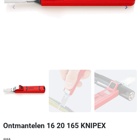
keyboard_arrow_left
keyboard_arrow_right
Vorige
Volgen
Ontmantelen 16 20 165 KNIPEX