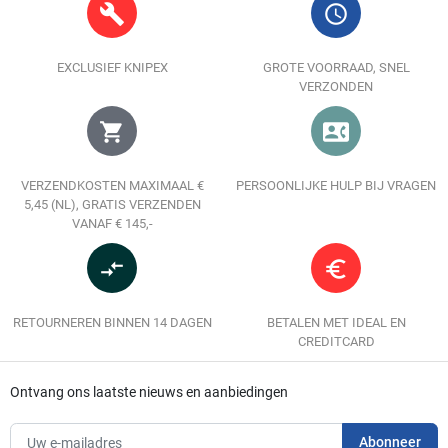
build
query_builder
EXCLUSIEF KNIPEX
GROTE VOORRAAD, SNEL
VERZONDEN
shopping_cart
contact_phone
VERZENDKOSTEN MAXIMAAL €
PERSOONLIJKE HULP BIJ VRAGEN
5,45 (NL), GRATIS VERZENDEN
VANAF € 145,-
compare_arrows
euro_symbol
RETOURNEREN BINNEN 14 DAGEN
BETALEN MET IDEAL EN
CREDITCARD
Ontvang ons laatste nieuws en aanbiedingen