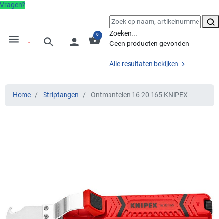
Vragen?
Zoeken...
0
menu
shopping_basket
search
person
Geen producten gevonden
Alle resultaten bekijken
Home
Striptangen
Ontmantelen 16 20 165 KNIPEX