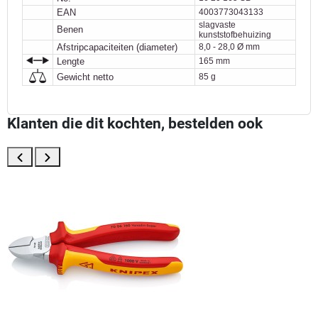
EAN
4003773043133
slagvaste
Benen
kunststofbehuizing
Afstripcapaciteiten (diameter)
8,0 - 28,0 Ø mm
Lengte
165 mm
Gewicht netto
85 g
Klanten die dit kochten, bestelden ook