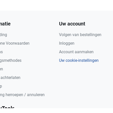
matie
Uw account
ding
Volgen van bestellingen
ne Voorwaarden
Inloggen
ns
Account aanmaken
ngsmethodes
Uw cookie-instellingen
en
 achterlaten
p
ing herroepen / annuleren