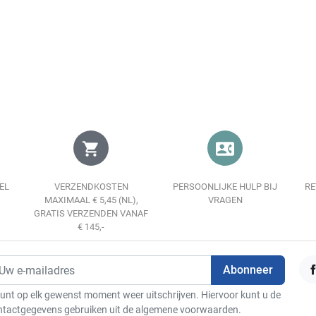
Weergave
In winkelwagen
shopping_cart
contact_phone
EL
VERZENDKOSTEN
PERSOONLIJKE HULP BIJ
RE
MAXIMAAL € 5,45 (NL),
VRAGEN
GRATIS VERZENDEN VANAF
€ 145,-
F
unt op elk gewenst moment weer uitschrijven. Hiervoor kunt u de
ntactgegevens gebruiken uit de algemene voorwaarden.