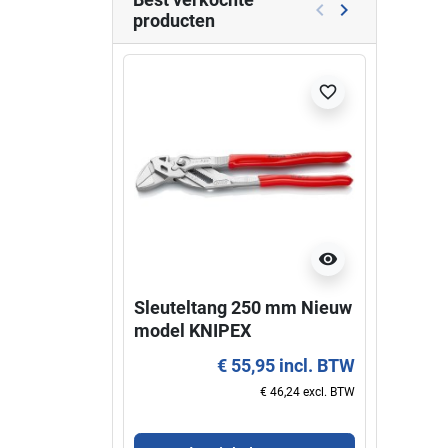
keyboard_arrow_left
keyboard_arrow_right
producten
Vorige
Volgende
Niet l
favorite_border
visibility
Sleuteltang 250 mm Nieuw
Super
model KNIPEX
KNIP
€ 55,95 incl. BTW
€ 46,24 excl. BTW