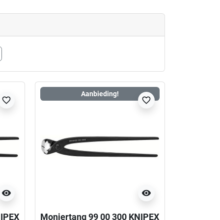
Aanbieding!
favorite_border
favorite_border
visibility
visibility
NIPEX
Moniertang 99 00 300 KNIPEX