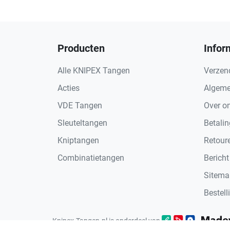
Producten
Infor
Alle KNIPEX Tangen
Verzen
Acties
Algeme
VDE Tangen
Over o
Sleuteltangen
Betali
Kniptangen
Retour
Combinatietangen
Bericht
Sitema
Bestell
Knipex-Tangen.nl is onderdeel van