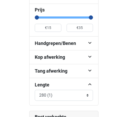
Prijs

Handgrepen/Benen

Kop afwerking

Tang afwerking
Lengte
Best verkochte