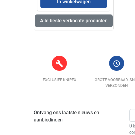
In winkelwagen
Alle beste verkochte producten
build
query_builder
EXCLUSIEF KNIPEX
GROTE VOORRAAD, SN
VERZONDEN
Ontvang ons laatste nieuws en
aanbiedingen
U k
co