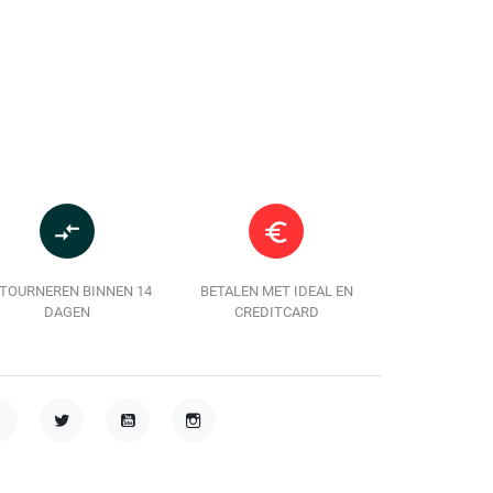
In winkelwagen
In winkelwag
compare_arrows
euro_symbol
TOURNEREN BINNEN 14
BETALEN MET IDEAL EN
DAGEN
CREDITCARD
acebook
Twitter
YouTube
Instagram