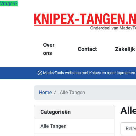
Vragen?
Over
Contact
Zakelijk
ons
MadevTools webshop met Knipex en meer topmerken
Home
Alle Tangen
All
Categorieën
Alle Tangen