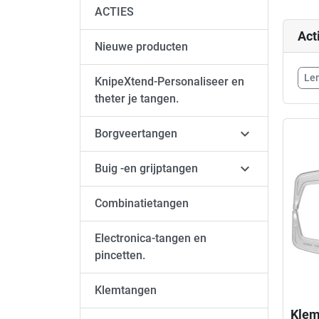
ACTIES
Act
Nieuwe producten
Len
KnipeXtend-Personaliseer en
theter je tangen.

Borgveertangen

Buig -en grijptangen
Combinatietangen
Electronica-tangen en
pincetten.
Klemtangen
Klem