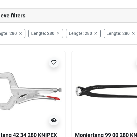
ieve filters
gte: 280
Lengte: 280
Lengte: 280
Lengte: 280




favorite_border
visibility
tang 42 34 280 KNIPEX
Moniertang 99 00 280 K