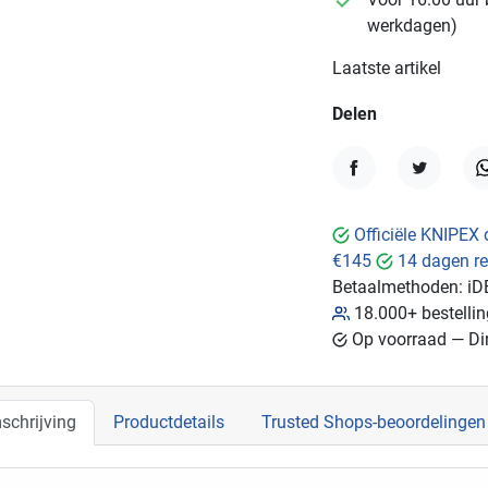
werkdagen)
Laatste artikel
Delen
Delen
Tweet
W
Officiële KNIPEX 
€145
14 dagen re
Betaalmethoden:
iD
18.000+ bestelli
Op voorraad — Dir
schrijving
Productdetails
Trusted Shops-beoordelingen