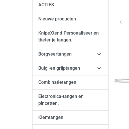
ACTIES
Nieuwe producten
keyboard_arrow_left
Vori
KnipeXtend-Personaliseer en
theter je tangen.

Borgveertangen

Buig -en grijptangen
Combinatietangen
Electronica-tangen en
pincetten.
Klemtangen