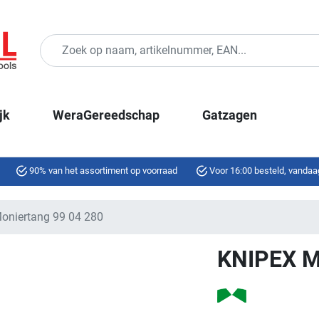
jk
WeraGereedschap
Gatzagen
90% van het assortiment op voorraad
Voor 16:00 besteld, vandaa
niertang 99 04 280
KNIPEX M