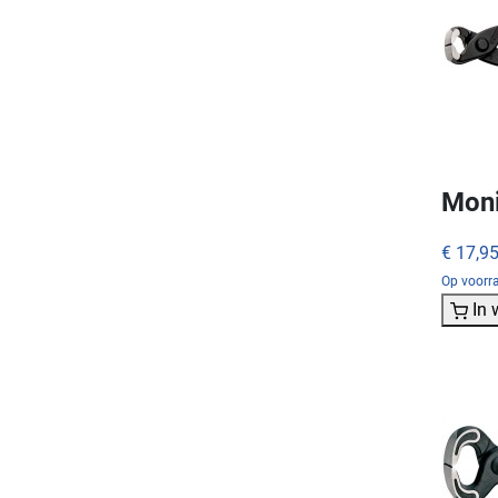
Moni
€ 17,9
Op voorra
In