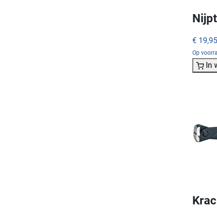
Nijp
€ 19,9
Op voorra
In
Krac