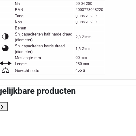
No.
99 04 280
EAN
4003773048220
Tang
glans verzinkt
Kop
glans verzinkt
Benen
Snijcapaciteiten half harde draad
2,8 Ø mm
(diameter)
Snijcapaciteiten harde draad
1,8 Ø mm
(diameter)
Meslengte mm
00 mm
Lengte
280 mm
Gewicht netto
455 g
gelijkbare producten