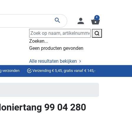
0
person
shopping_basket
search
Zoeken...
Geen producten gevonden
Alle resultaten bekijken
g verzonden
Verzending € 5,45, gratis vanaf € 145,-
oniertang 99 04 280