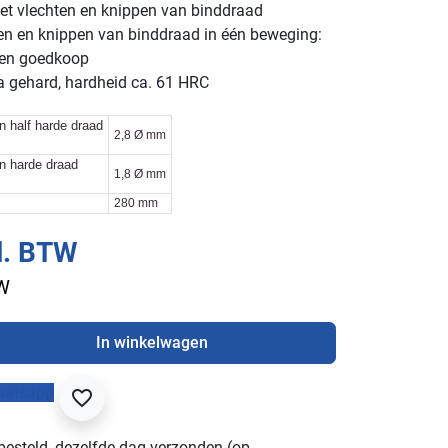
het vlechten en knippen van binddraad
ten en knippen van binddraad in één beweging:
 en goedkoop
a gehard, hardheid ca. 61 HRC
en half harde draad
2,8 Ø mm
en harde draad
1,8 Ø mm
280 mm
l. BTW
TW
In winkelwagen
hatsapp
favorite_border
besteld, dezelfde dag verzonden (op