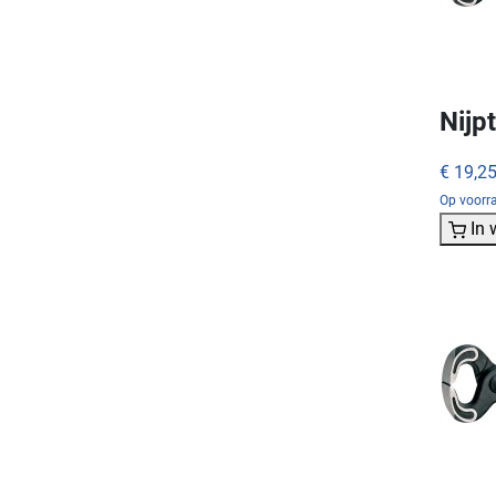
Nijp
€ 19,2
Op voorra
In