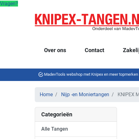
Vragen?
Over ons
Contact
Zakeli
MadevTools webshop met Knipex en meer topmerken
Home
Nijp -en Moniertangen
KNIPEX Mo
Categorieën
Alle Tangen