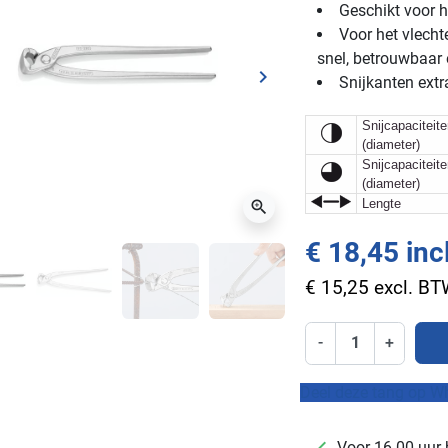
Geschikt voor 
Voor het vlech
snel, betrouwbaar
keyboard_arrow_right
Snijkanten extr
ge
Volgende
Snijcapaciteit
(diameter)
Snijcapaciteit
(diameter)
Lengte
zoom_in
€ 18,45 inc
€ 15,25 excl. B
-
+
Deel deze tang op W
checkmark
Voor 16.00 uur 