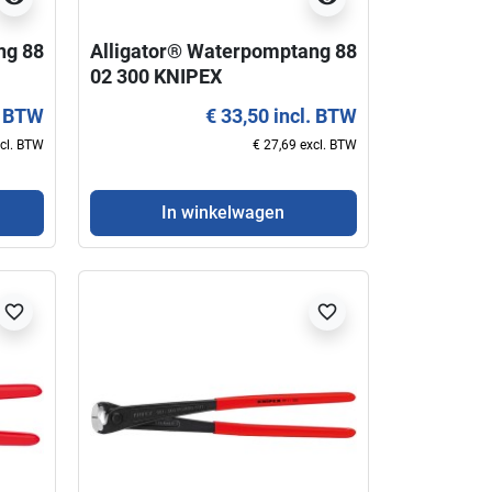
ng 88
Alligator® Waterpomptang 88
02 300 KNIPEX
. BTW
€ 33,50 incl. BTW
xcl. BTW
€ 27,69 excl. BTW
In winkelwagen
favorite_border
favorite_border