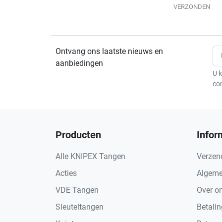
VERZONDEN
Ontvang ons laatste nieuws en
aanbiedingen
U k
co
Producten
Infor
Alle KNIPEX Tangen
Verzen
Acties
Algeme
VDE Tangen
Over o
Sleuteltangen
Betali