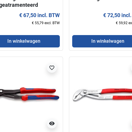
geatramenteerd
€ 67,50 incl. BTW
€ 72,50 incl
€ 55,79 excl. BTW
€ 59,92 e
In winkelwagen
In winkelwagen
favorite_border
visibility