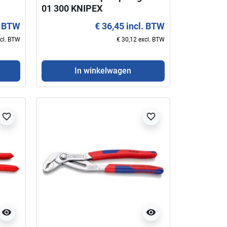
01 300 KNIPEX
. BTW
€ 36,45 incl. BTW
xcl. BTW
€ 30,12 excl. BTW
In winkelwagen
favorite_border
favorite_border
visibility
visibility