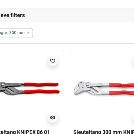
ieve filters
ngte: 300 mm

favorite_border
visibility
teltang KNIPEX 86 01
Sleuteltang 300 mm KNI