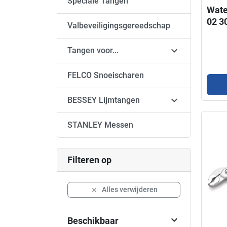
Speciale Tangen
Wate
02 3
Valbeveiligingsgereedschap

Tangen voor...
FELCO Snoeischaren

BESSEY Lijmtangen
STANLEY Messen
Filteren op
Alles verwijderen


Beschikbaar