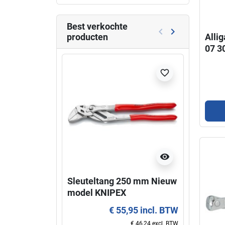
Best verkochte
keyboard_arrow_left
keyboard_arrow_right
producten
Alli
Vorige
Volgende
07 3
Niet l
favorite_border
visibility
Sleuteltang 250 mm Nieuw
Super
model KNIPEX
KNIP
€ 55,95 incl. BTW
€ 46,24 excl. BTW