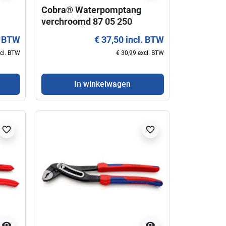
Cobra® Waterpomptang
verchroomd 87 05 250
KNIPEX twee componenten
. BTW
€ 37,50 incl. BTW
handgreep
xcl. BTW
€ 30,99 excl. BTW
In winkelwagen
favorite_border
favorite_border
visibility
visibility