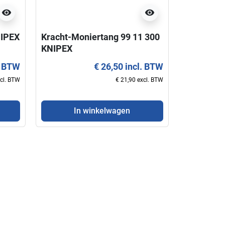
visibility
visibility
NIPEX
Kracht-Moniertang 99 11 300
KNIPEX
. BTW
€ 26,50 incl. BTW
favorite_border
xcl. BTW
€ 21,90 excl. BTW
In winkelwagen
visibility
Schaar voor elektriciens 95
Sleuteltang 180 m
05 10 KNIPEX
KNIPEX Nieuw mod
€ 22,50 incl. BTW
€ 52,50 i
€ 18,60 excl. BTW
€ 43,