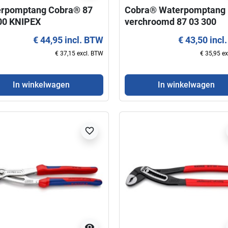
rpomptang Cobra® 87
Cobra® Waterpomptang
00 KNIPEX
verchroomd 87 03 300
KNIPEX
€ 44,95 incl. BTW
€ 43,50 incl
€ 37,15 excl. BTW
€ 35,95 e
In winkelwagen
In winkelwagen
favorite_border
visibility