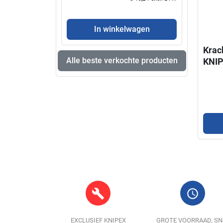
In winkelwagen
Krac
Alle beste verkochte producten
KNI
build
query_builder
EXCLUSIEF KNIPEX
GROTE VOORRAAD, SN