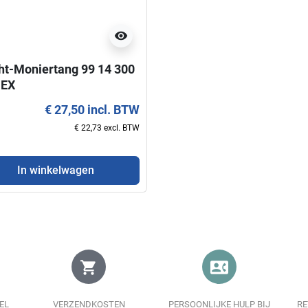
visibility
Weergave
In winkelwagen
ht-Moniertang 99 14 300
PEX
€ 27,50 incl. BTW
€ 22,73 excl. BTW
In winkelwagen
shopping_cart
contact_phone
EL
VERZENDKOSTEN
PERSOONLIJKE HULP BIJ
RE