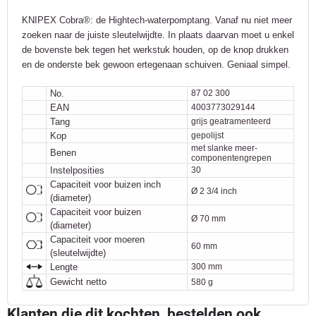
KNIPEX Cobra®: de Hightech-waterpomptang. Vanaf nu niet meer
zoeken naar de juiste sleutelwijdte. In plaats daarvan moet u enkel
de bovenste bek tegen het werkstuk houden, op de knop drukken
en de onderste bek gewoon ertegenaan schuiven. Geniaal simpel.
No.
87 02 300
EAN
4003773029144
Tang
grijs geatramenteerd
Kop
gepolijst
met slanke meer-
Benen
componentengrepen
Instelposities
30
Capaciteit voor buizen inch
Ø 2 3/4 inch
(diameter)
Capaciteit voor buizen
Ø 70 mm
(diameter)
Capaciteit voor moeren
60 mm
(sleutelwijdte)
Lengte
300 mm
Gewicht netto
580 g
Klanten die dit kochten, bestelden ook