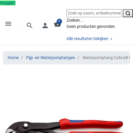
Vragen?
Zoeken...
0
menu
shopping_basket
search
person
Geen producten gevonden
Alle resultaten bekijken
Home
Pijp -en Waterpomptangen
Waterpomptang Cobra® 87