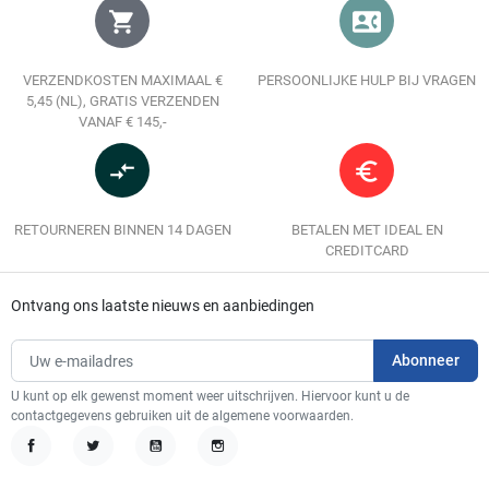
shopping_cart
contact_phone
VERZENDKOSTEN MAXIMAAL €
PERSOONLIJKE HULP BIJ VRAGEN
5,45 (NL), GRATIS VERZENDEN
VANAF € 145,-
compare_arrows
euro_symbol
RETOURNEREN BINNEN 14 DAGEN
BETALEN MET IDEAL EN
CREDITCARD
Ontvang ons laatste nieuws en aanbiedingen
U kunt op elk gewenst moment weer uitschrijven. Hiervoor kunt u de
contactgegevens gebruiken uit de algemene voorwaarden.
Facebook
Twitter
YouTube
Instagram