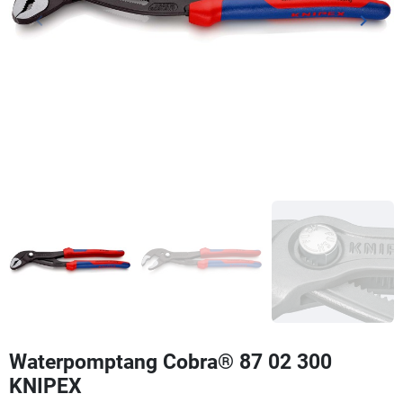
keyboard_arrow_left
keyboard_arrow_right
Vorige
Volgen
Waterpomptang Cobra® 87 02 300
KNIPEX