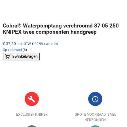
Cobra® Waterpomptang verchroomd 87 05 250
KNIPEX twee componenten handgreep
€ 37,50
incl. BTW
€ 30,99
excl. BTW
Op voorraad (6)
In winkelwagen
build
query_builder
EXCLUSIEF KNIPEX
GROTE VOORRAAD, SNEL
VERZONDEN