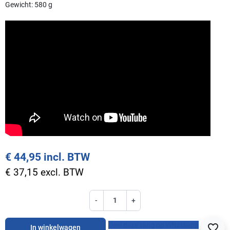
Gewicht: 580 g
€ 44,95 incl. BTW
€ 37,15 excl. BTW
-
+
Deel deze tang op Whatsapp
favorite_border
In winkelwagen