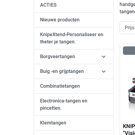
handger
ACTIES
tangenc
Nieuwe producten
KnipeXtend-Personaliseer en
theter je tangen.

Borgveertangen

Buig -en grijptangen
Combinatietangen
Electronica-tangen en
pincetten.
Klemtangen
KNIP
"Visi