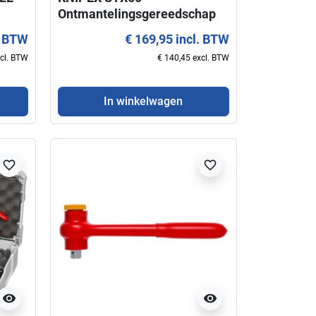
Ontmantelingsgereedschap
16 45 220
. BTW
€ 169,95 incl. BTW
xcl. BTW
€ 140,45 excl. BTW
In winkelwagen
favorite_border
favorite_border
favorite_border
visibility
visibility