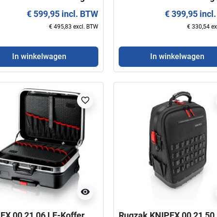
€ 599,95 incl. BTW
€ 399,95 incl
€ 495,83 excl. BTW
€ 330,54 e
In winkelwagen
In winkelwagen
favorite_border
visibility
EX 00 21 06 LE-Koffer
Rugzak KNIPEX 00 21 50