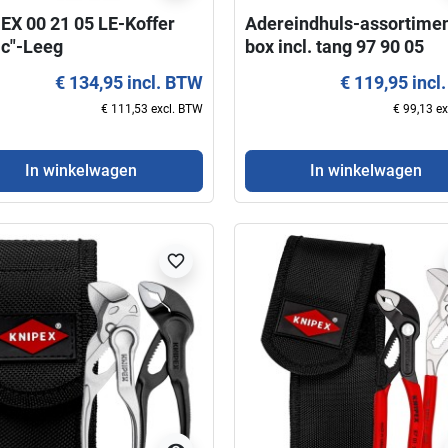
EX 00 21 05 LE-Koffer
Adereindhuls-assortimen
ic"-Leeg
box incl. tang 97 90 05
KNIPEX
€ 134,95 incl. BTW
€ 119,95 incl
€ 111,53 excl. BTW
€ 99,13 e
visibility
visibility
In winkelwagen
In winkelwagen
 Knips® 78 03 125
Kracht-Moniertang 99 14
EX
300 KNIPEX
€ 19,95 incl. BTW
€ 27,50 incl. BTW
favorite_border
€ 16,49 excl. BTW
€ 22,73 excl. BTW
Weergave
In winkelwagen