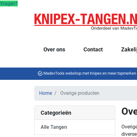
Vragen?
Over ons
Contact
Zakeli
MadevTools webshop met Knipex en meer topmerken
Home
Overige producten
Ove
Categorieën
Overig
Alle Tangen
diverse