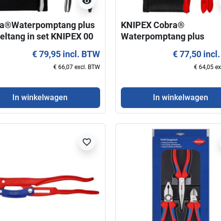
visibility
a®Waterpomptang plus
KNIPEX Cobra®
teltang in set KNIPEX 00
Waterpomptang plus
2 V04 XS
sleuteltang in set
€ 79,95 incl. BTW
€ 77,50 incl
€ 66,07 excl. BTW
€ 64,05 e
In winkelwagen
In winkelwagen
favorite_border