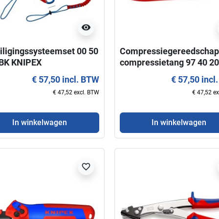
visibility
iligingssysteemset 00 50
Compressiegereedschap
 BK KNIPEX
compressietang 97 40 20
KNIPEX
€ 57,50 incl. BTW
€ 57,50 incl
€ 47,52 excl. BTW
€ 47,52 e
In winkelwagen
In winkelwagen
favorite_border