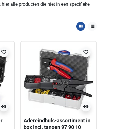
er alle producten die niet in een specifieke
view_module
view_list
favorite_border
favorite_border
visibility
visibility
er
Adereindhuls-assortiment in
box incl. tangen 97 90 10