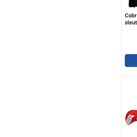
Cobr
sleu
20 7