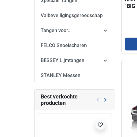
Speciale Tangen
"BIG
Valbeveiligingsgereedschap

Tangen voor...
FELCO Snoeischaren

BESSEY Lijmtangen
STANLEY Messen
Best verkochte
keyboard_arrow_left
keyboard_arrow_right
producten
Vorige
Volgende
Niet l
favorite_border