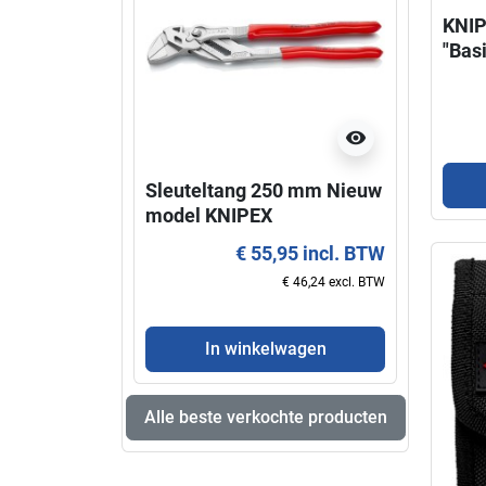
KNIP
"Bas
visibility
Sleuteltang 250 mm Nieuw
Super
model KNIPEX
KNIP
€ 55,95 incl. BTW
€ 46,24 excl. BTW
In winkelwagen
Alle beste verkochte producten