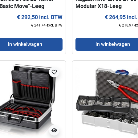
 Basic Move"-Leeg
Modular X18-Leeg
€ 292,50 incl. BTW
€ 264,95 incl
€ 241,74 excl. BTW
€ 218,97 e
In winkelwagen
In winkelwagen
favorite_border
everbaar
favorite_border
favorite_border
visibility