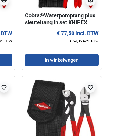
visibility
visibility
Cobra®Waterpomptang plus
sleuteltang in set KNIPEX
. BTW
€ 77,50 incl. BTW
xcl. BTW
€ 64,05 excl. BTW
In winkelwagen
favorite_border
favorite_border