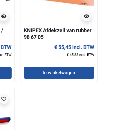
visibility
visibility
 /
KNIPEX Afdekzeil van rubber
98 67 05
. BTW
€ 55,45 incl. BTW
xcl. BTW
€ 45,83 excl. BTW
In winkelwagen
favorite_border