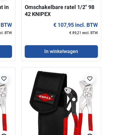
t in
Omschakelbare ratel 1/2" 98
42 KNIPEX
. BTW
€ 107,95 incl. BTW
xcl. BTW
€ 89,21 excl. BTW
visibility
In winkelwagen
Schaar voor elektriciens 95
Sleuteltang 180 m
05 10 KNIPEX
KNIPEX Nieuw mod
€ 22,50 incl. BTW
€ 52,50 i
favorite_border
favorite_border
€ 18,60 excl. BTW
€ 43,
In winkelwagen
In winkelwag