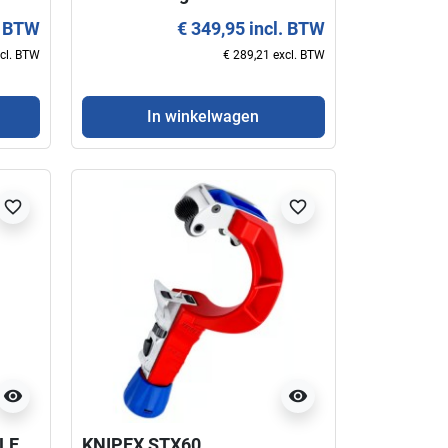
KNIPEX
. BTW
€ 349,95 incl. BTW
xcl. BTW
€ 289,21 excl. BTW
In winkelwagen
favorite_border
favorite_border
visibility
visibility
 LE
KNIPEX STX60