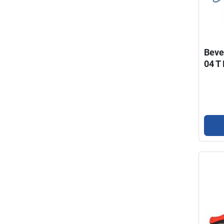
Beve
04 T