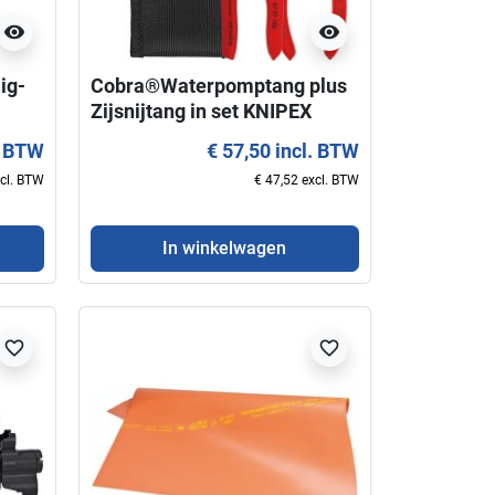
visibility
visibility
ig-
Cobra®Waterpomptang plus
Zijsnijtang in set KNIPEX
. BTW
€ 57,50 incl. BTW
xcl. BTW
€ 47,52 excl. BTW
In winkelwagen
favorite_border
favorite_border