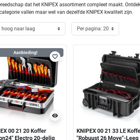
eedschap dat het KNIPEX assortiment compleet maakt. Ontdek hi
ategorie vallen maar wel van dezelfde KNIPEX kwaliteit zijn.
Aanbieding!
favorite_border
visibility
EX 00 21 20 Koffer
KNIPEX 00 21 33 LE Koff
on24" Electro 20-delig
"Robuust 26 Move"-Leeg