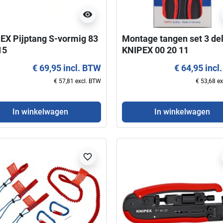
visibility
EX Pijptang S-vormig 83
Montage tangen set 3 del
15
KNIPEX 00 20 11
€ 69,95 incl. BTW
€ 64,95 incl
€ 57,81 excl. BTW
€ 53,68 e
In winkelwagen
In winkelwagen
favorite_border