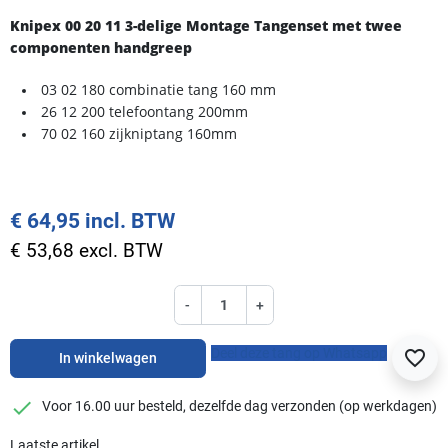
Knipex 00 20 11 3-delige Montage Tangenset met twee
componenten handgreep
03 02 180 combinatie tang 160 mm
26 12 200 telefoontang 200mm
70 02 160 zijkniptang 160mm
€ 64,95 incl. BTW
€ 53,68 excl. BTW
-
+
Deel deze tang op Whatsapp
favorite_border
In winkelwagen
checkmark
Voor 16.00 uur besteld, dezelfde dag verzonden (op werkdagen)
Laatste artikel