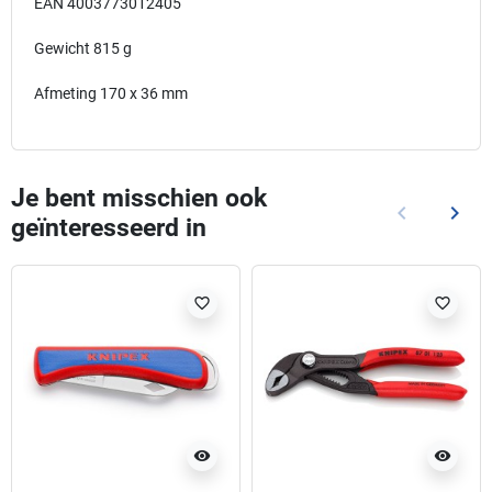
EAN 4003773012405
Gewicht 815 g
Afmeting 170 x 36 mm
Je bent misschien ook
keyboard_arrow_left
keyboard_arrow_right
geïnteresseerd in
Vorige
Volg
favorite_border
favorite_border
visibility
visibility