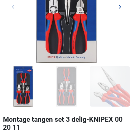
keyboard_arrow_left
keyboard_arrow_right
Vorige
Volgen
Montage tangen set 3 delig-KNIPEX 00
20 11