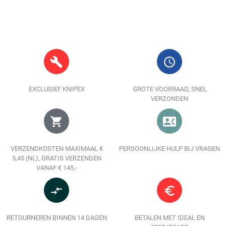
build
query_builder
EXCLUSIEF KNIPEX
GROTE VOORRAAD, SNEL
VERZONDEN
shopping_cart
contact_phone
VERZENDKOSTEN MAXIMAAL €
PERSOONLIJKE HULP BIJ VRAGEN
5,45 (NL), GRATIS VERZENDEN
VANAF € 145,-
compare_arrows
euro_symbol
RETOURNEREN BINNEN 14 DAGEN
BETALEN MET IDEAL EN