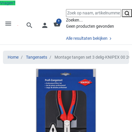
Vragen?
Zoeken...
0
menu
shopping_basket
search
person
Geen producten gevonden
Alle resultaten bekijken
Home
Tangensets
Montage tangen set 3 delig-KNIPEX 00 20