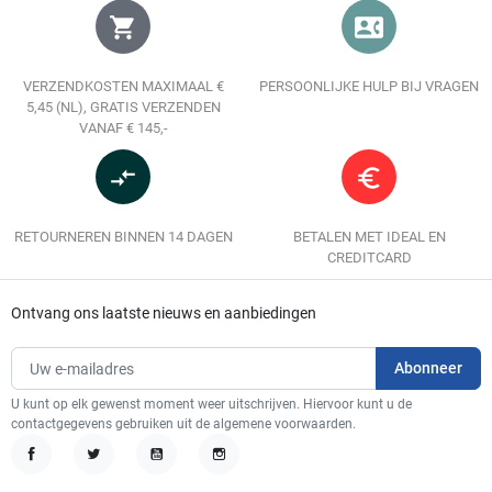
shopping_cart
contact_phone
VERZENDKOSTEN MAXIMAAL €
PERSOONLIJKE HULP BIJ VRAGEN
5,45 (NL), GRATIS VERZENDEN
VANAF € 145,-
compare_arrows
euro_symbol
RETOURNEREN BINNEN 14 DAGEN
BETALEN MET IDEAL EN
CREDITCARD
Ontvang ons laatste nieuws en aanbiedingen
U kunt op elk gewenst moment weer uitschrijven. Hiervoor kunt u de
contactgegevens gebruiken uit de algemene voorwaarden.
Facebook
Twitter
YouTube
Instagram