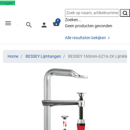
Vragen?
Zoeken...
0
menu
shopping_basket
search
person
Geen producten gevonden
Alle resultaten bekijken
Home
BESSEY Lijmtangen
BESSEY 160mm-GZ16-2K Lijmkle