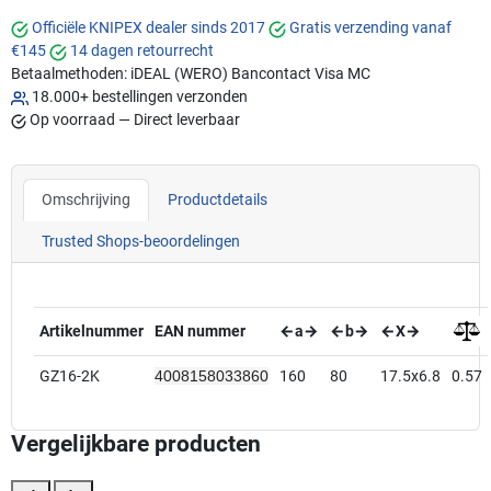
Officiële KNIPEX dealer sinds 2017
Gratis verzending vanaf
€145
14 dagen retourrecht
Betaalmethoden:
iDEAL (WERO)
Bancontact
Visa
MC
18.000+ bestellingen verzonden
Op voorraad — Direct leverbaar
Omschrijving
Productdetails
Trusted Shops-beoordelingen
Artikelnummer
EAN nummer
←a→
←b→
←X→
GZ16-2K
4008158033860
160
80
17.5x6.8
0.57
Vergelijkbare producten