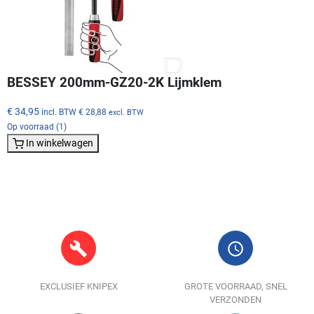
BESSEY 200mm-GZ20-2K Lijmklem
€ 34,95
incl. BTW
€ 28,88
excl. BTW
Op voorraad (1)
In winkelwagen
build
query_builder
EXCLUSIEF KNIPEX
GROTE VOORRAAD, SNEL
VERZONDEN