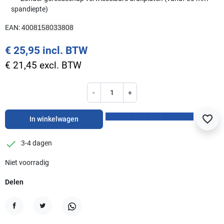
spandiepte)
EAN:
4008158033808
€ 25,95 incl. BTW
€ 21,45 excl. BTW
-
+
Deel deze tang op Whatsapp
favorite_border
In winkelwagen
checkmark
3-4 dagen
Niet voorradig
Delen
Delen
Tweet
WhatsApp