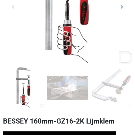
keyboard_arrow_left
keyboard_arrow_right
Vorige
Volgen
BESSEY 160mm-GZ16-2K Lijmklem