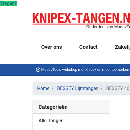
Vragen?
Over ons
Contact
Zakeli
MadevTools webshop met Knipex en meer topmerken
Home
BESSEY Lijmtangen
BESSEY 40
Categorieën
Alle Tangen