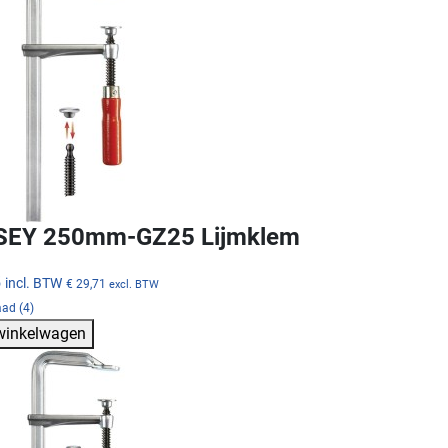
SEY 250mm-GZ25 Lijmklem
5
incl. BTW
€ 29,71
excl. BTW
ad (4)
 winkelwagen