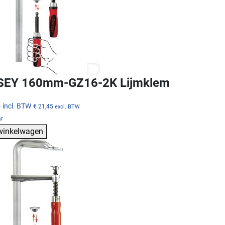
SEY 160mm-GZ16-2K Lijmklem
5
incl. BTW
€ 21,45
excl. BTW
ar
 winkelwagen