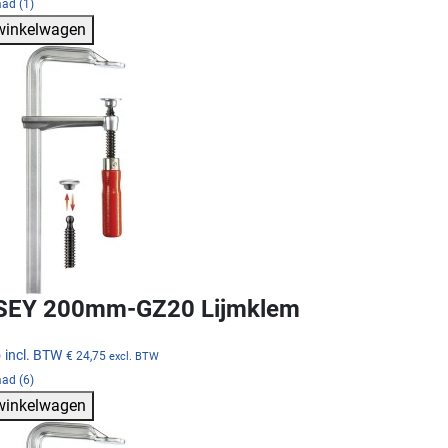
ad (1)
 winkelwagen
SEY 200mm-GZ20 Lijmklem
5
incl. BTW
€ 24,75
excl. BTW
ad (6)
 winkelwagen