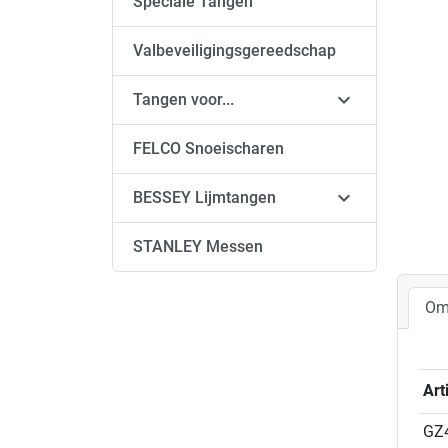
Speciale Tangen
Valbeveiligingsgereedschap

Tangen voor...
FELCO Snoeischaren

BESSEY Lijmtangen
STANLEY Messen
Om
Ar
GZ4