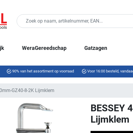
jk
WeraGereedschap
Gatzagen
90% van het assortiment op voorraad
Voor 16:00 besteld, vandaa
0mm-GZ40-8-2K Lijmklem
BESSEY 
Lijmklem