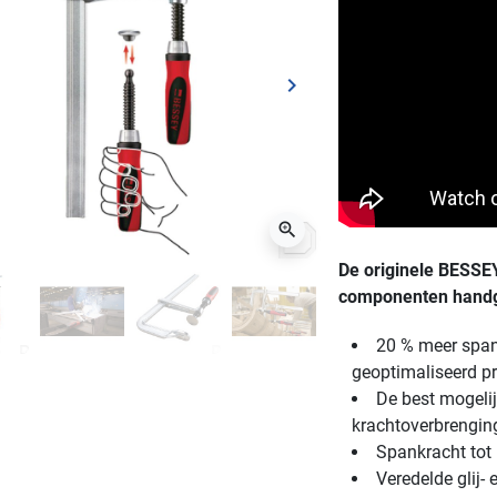
keyboard_arrow_right
ge
Volgende
zoom_in
De originele BESSEY
componenten hand
20 % meer span
geoptimaliseerd pr
De best mogelij
krachtoverbrenging
Spankracht tot
Veredelde glij-