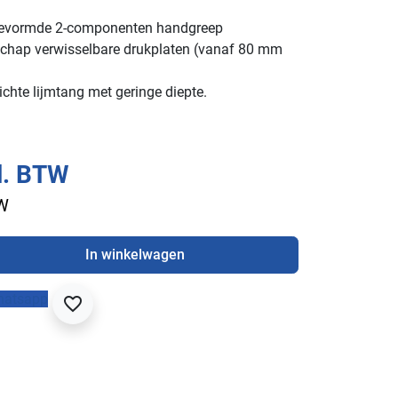
evormde 2-componenten handgreep
chap verwisselbare drukplaten (vanaf 80 mm
lichte lijmtang met geringe diepte.
l. BTW
TW
In winkelwagen
hatsapp
favorite_border