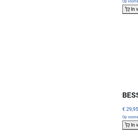
Op voorra
In
BES
€ 29,9
Op voorra
In