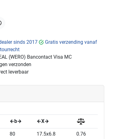
hatsApp
dealer sinds 2017
Gratis verzending vanaf
tourrecht
EAL (WERO)
Bancontact
Visa
MC
ngen verzonden
ect leverbaar
←b→
←X→
80
17.5x6.8
0.76