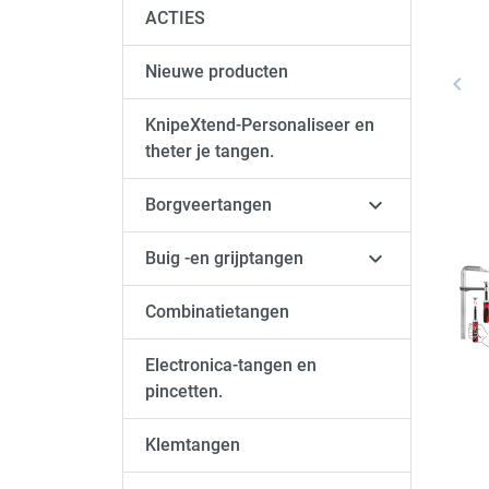
ACTIES
Nieuwe producten
keyboard_arrow_left
Vori
KnipeXtend-Personaliseer en
theter je tangen.

Borgveertangen

Buig -en grijptangen
Combinatietangen
Electronica-tangen en
pincetten.
Klemtangen