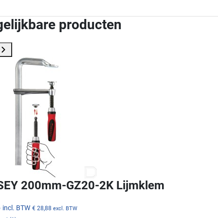
gelijkbare producten
SEY 200mm-GZ20-2K Lijmklem
5
incl. BTW
€ 28,88
excl. BTW