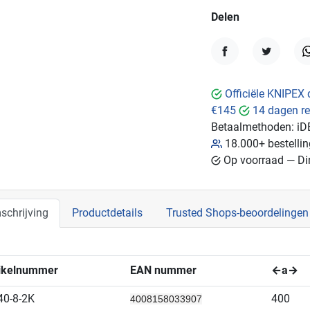
Delen
Delen
Tweet
W
Officiële KNIPEX 
€145
14 dagen re
Betaalmethoden:
iD
18.000+ bestelli
Op voorraad — Dir
schrijving
Productdetails
Trusted Shops-beoordelingen
tikelnummer
EAN nummer
←a→
0-8-2K
400
4008158033907