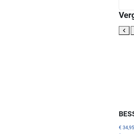
Ver
BES
€ 34,9