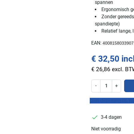
spannen
Ergonomisch g
Zonder gereeds
spandiepte)
Relatief lange, 
EAN:
4008158033907
€ 32,50 inc
€ 26,86 excl. B
-
+
Deel deze tang op W
checkmark
3-4 dagen
Niet voorradig