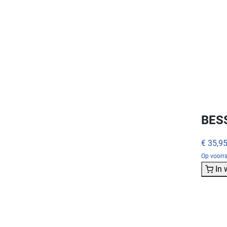
BES
€ 35,9
Op voorra
In