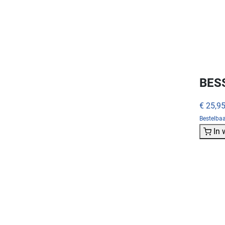
BES
€ 25,9
Bestelba
In